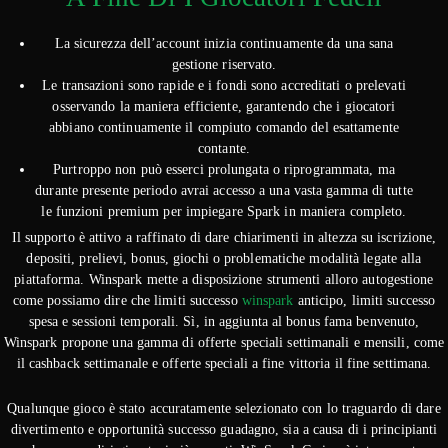
La sicurezza dell’account inizia continuamente da una sana
gestione riservato.
Le transazioni sono rapide e i fondi sono accreditati o prelevati
osservando la maniera efficiente, garantendo che i giocatori
abbiano continuamente il compiuto comando del esattamente
contante.
Purtroppo non può esserci prolungata o riprogrammata, ma
durante presente periodo avrai accesso a una vasta gamma di tutte
le funzioni premium per impiegare Spark in maniera completo.
Il supporto è attivo a raffinato di dare chiarimenti in altezza su iscrizione,
depositi, prelievi, bonus, giochi o problematiche modalità legate alla
piattaforma. Winspark mette a disposizione strumenti alloro autogestione
come possiamo dire che limiti successo
winspark
anticipo, limiti successo
spesa e sessioni temporali. Sì, in aggiunta al bonus fama benvenuto,
Winspark propone una gamma di offerte speciali settimanali e mensili, come
il cashback settimanale e offerte speciali a fine vittoria il fine settimana.
Qualunque gioco è stato accuratamente selezionato con lo traguardo di dare
divertimento e opportunità successo guadagno, sia a causa di i principianti