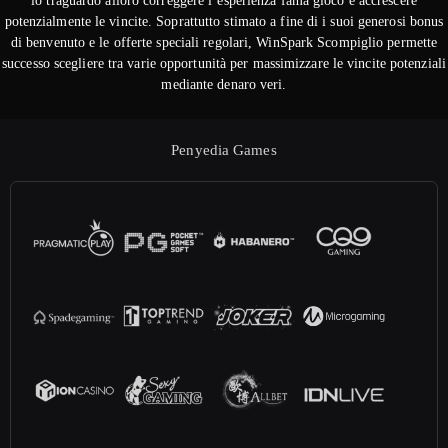
lo traguardo alloro correggere l’esperienza fama gioco e accrescere
potenzialmente le vincite. Soprattutto stimato a fine di i suoi generosi bonus
di benvenuto e le offerte speciali regolari, WinSpark Scompiglio permette
successo scegliere tra varie opportunità per massimizzare le vincite potenziali
mediante denaro veri.
Penyedia Games