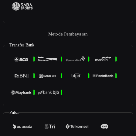
Metode Pembayaran
Transfer Bank
Pulsa