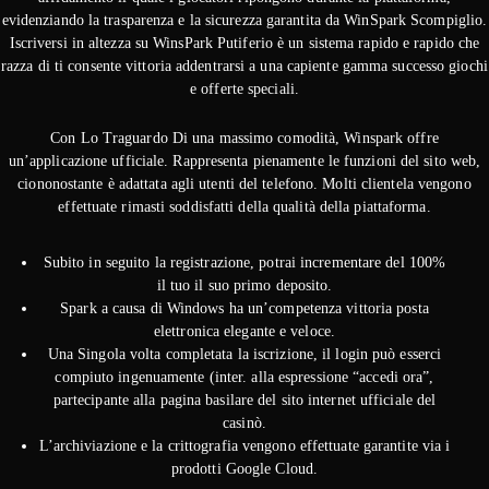
evidenziando la trasparenza e la sicurezza garantita da WinSpark Scompiglio.
Iscriversi in altezza su WinsPark Putiferio è un sistema rapido e rapido che
razza di ti consente vittoria addentrarsi a una capiente gamma successo giochi
e offerte speciali.
Con Lo Traguardo Di una massimo comodità, Winspark offre
un’applicazione ufficiale. Rappresenta pienamente le funzioni del sito web,
ciononostante è adattata agli utenti del telefono. Molti clientela vengono
effettuate rimasti soddisfatti della qualità della piattaforma.
Subito in seguito la registrazione, potrai incrementare del 100%
il tuo il suo primo deposito.
Spark a causa di Windows ha un’competenza vittoria posta
elettronica elegante e veloce.
Una Singola volta completata la iscrizione, il login può esserci
compiuto ingenuamente (inter. alla espressione “accedi ora”,
partecipante alla pagina basilare del sito internet ufficiale del
casinò.
L’archiviazione e la crittografia vengono effettuate garantite via i
prodotti Google Cloud.