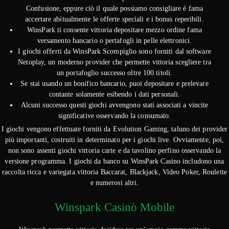
Confusione, eppure ciò il quale possiamo consigliare è fama
accertare abitualmente le offerte speciali e i bonus reperibili.
WinsPark ti consente vittoria depositare mezzo ordine fama
versamento bancario o pertafogli in pelle elettronici.
I giochi offerti da WinsPark Scompiglio sono forniti dal software
Netoplay, un moderno provider che permette vittoria scegliere tra
un portafoglio successo oltre 100 titoli.
Se stai usando un bonifico bancario, puoi depositare e prelevare
contante solamente esibendo i dati personali.
Alcuni successo questi giochi avvengono stati associati a vincite
significative osservando la consumato.
I giochi vengono effettuate forniti da Evolution Gaming, taluno dei provider
più importanti, costruiti in determinato per i giochi live. Ovviamente, poi,
non sono assenti giochi vittoria carte e da tavolino perfino osservando la
versione programma. I giochi da banco su WinsPark Casino includono una
raccolta ricca e variegata vittoria Baccarat, Blackjack, Video Poker, Roulette
e numerosi altri.
Winspark Casinò Mobile