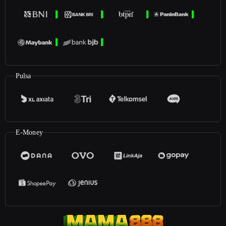
Pulsa
E-Money