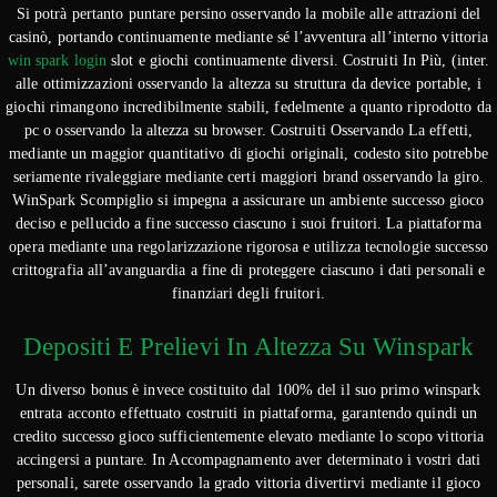
Si potrà pertanto puntare persino osservando la mobile alle attrazioni del
casinò, portando continuamente mediante sé l’avventura all’interno vittoria
win spark login
slot e giochi continuamente diversi. Costruiti In Più, (inter.
alle ottimizzazioni osservando la altezza su struttura da device portable, i
giochi rimangono incredibilmente stabili, fedelmente a quanto riprodotto da
pc o osservando la altezza su browser. Costruiti Osservando La effetti,
mediante un maggior quantitativo di giochi originali, codesto sito potrebbe
seriamente rivaleggiare mediante certi maggiori brand osservando la giro.
WinSpark Scompiglio si impegna a assicurare un ambiente successo gioco
deciso e pellucido a fine successo ciascuno i suoi fruitori. La piattaforma
opera mediante una regolarizzazione rigorosa e utilizza tecnologie successo
crittografia all’avanguardia a fine di proteggere ciascuno i dati personali e
finanziari degli fruitori.
Depositi E Prelievi In Altezza Su Winspark
Un diverso bonus è invece costituito dal 100% del il suo primo winspark
entrata acconto effettuato costruiti in piattaforma, garantendo quindi un
credito successo gioco sufficientemente elevato mediante lo scopo vittoria
accingersi a puntare. In Accompagnamento aver determinato i vostri dati
personali, sarete osservando la grado vittoria divertirvi mediante il gioco