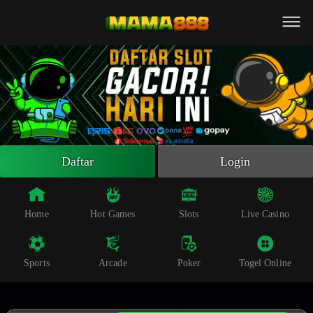
Beranda
Slot Online
Live Casino
Sportsbook
Arcade
Togel Online
Daftar
Login
Poker
Whatsapp
Home
Hot Games
Slots
Live Casino
Telegram
Sports
Arcade
Poker
Togel Online
Livechat