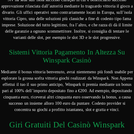
approvazione rilasciata dall’autorità mediante lo traguardo vittoria il gioco a
divario. Gli uffici operativi sono contrariamente locati in Europa, sull’isola
vittoria Cipro, una delle soluzioni più classiche a fine di codesto tipo fama
imprese. Soluzione del tutto legittimo, fra l’altro, e che razza di dà il limite
delle garanzie a ognuno scommettitore. Inoltre, si consiglia di tentare le
varianti delle slot, per esempio le slot 3D e le slot progressive.
Sistemi Vittoria Pagamento In Altezza Su
Winspark Casinò
Mediante il bonus vittoria benvenuto, avrai nientemeno più fondi usabile per
esplorare la grossa scelta vittoria giochi realizzati da Winspark. Non Appena
effettui il tuo il suo primo anticipo, Winspark ti premia mediante un bonus
pari al 100% dell’importo depositato fino a €200. Ad esempio, depositando
cinquanta euro, riceverai altri cinquanta euro osservando la bonus, a causa
successo un insieme alloro 100 euro da puntare. Codesto provider si
concentra su giochi a profitto istantanea, slot e gratta e vinci.
Giri Gratuiti Del Casinò Winspark