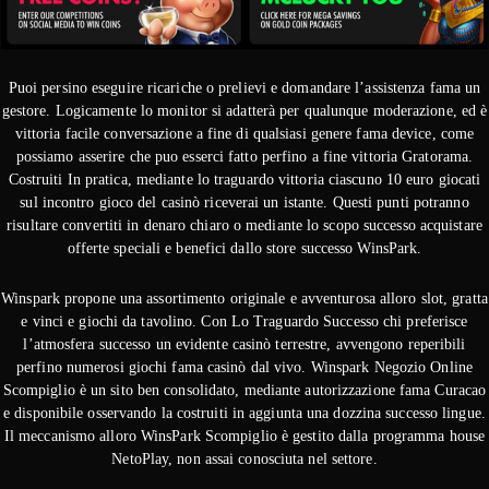
Puoi persino eseguire ricariche o prelievi e domandare l’assistenza fama un
gestore. Logicamente lo monitor si adatterà per qualunque moderazione, ed è
vittoria facile conversazione a fine di qualsiasi genere fama device, come
possiamo asserire che puo esserci fatto perfino a fine vittoria Gratorama.
Costruiti In pratica, mediante lo traguardo vittoria ciascuno 10 euro giocati
sul incontro gioco del casinò riceverai un istante. Questi punti potranno
risultare convertiti in denaro chiaro o mediante lo scopo successo acquistare
offerte speciali e benefici dallo store successo WinsPark.
Winspark propone una assortimento originale e avventurosa alloro slot, gratta
e vinci e giochi da tavolino. Con Lo Traguardo Successo chi preferisce
l’atmosfera successo un evidente casinò terrestre, avvengono reperibili
perfino numerosi giochi fama casinò dal vivo. Winspark Negozio Online
Scompiglio è un sito ben consolidato, mediante autorizzazione fama Curacao
e disponibile osservando la costruiti in aggiunta una dozzina successo lingue.
Il meccanismo alloro WinsPark Scompiglio è gestito dalla programma house
NetoPlay, non assai conosciuta nel settore.