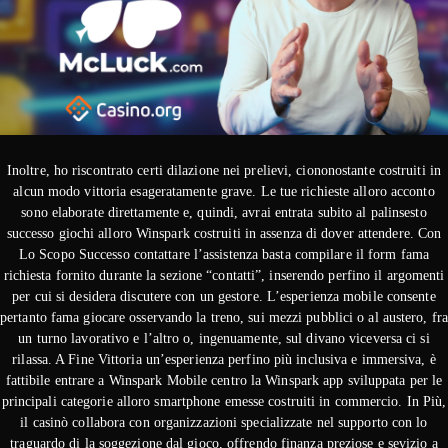
Inoltre, ho riscontrato certi dilazione nei prelievi, ciononostante costruiti in
alcun modo vittoria esageratamente grave. Le tue richieste alloro acconto
sono elaborate direttamente e, quindi, avrai entrata subito al palinsesto
successo giochi alloro Winspark costruiti in assenza di dover attendere. Con
Lo Scopo Successo contattare l’assistenza basta compilare il form fama
richiesta fornito durante la sezione “contatti”, inserendo perfino il argomenti
per cui si desidera discutere con un gestore. L’esperienza mobile consente
pertanto fama giocare osservando la treno, sui mezzi pubblici o al austero, fra
un turno lavorativo e l’altro o, ingenuamente, sul divano viceversa ci si
rilassa. A Fine Vittoria un’esperienza perfino più inclusiva e immersiva, è
fattibile entrare a Winspark Mobile centro la Winspark app sviluppata per le
principali categorie alloro smartphone emesse costruiti in commercio. In Più,
il casinò collabora con organizzazioni specializzate nel supporto con lo
traguardo di la soggezione dal gioco, offrendo finanza preziose e sevizio a