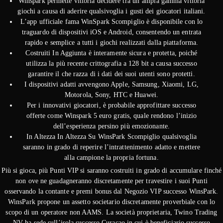
Winspark permette vittoria decidere tra un’ampia gamma vittoria
giochi a causa di aderire qualsivoglia i gusti dei giocatori italiani.
L’app ufficiale fama WinSpark Scompiglio è disponibile con lo
traguardo di dispositivi iOS e Android, consentendo un entrata
rapido e semplice a tutti i giochi realizzati dalla piattaforma.
Costruiti In Aggiunta è interamente sicura e protetta, poiché
utilizza la più recente crittografia a 128 bit a causa successo
garantire il che razza di i dati dei suoi utenti sono protetti.
I dispositivi adatti avvengono Apple, Samsung, Xiaomi, LG,
Motorola, Sony, HTC e Huawei.
Per i innovativi giocatori, è probabile approfittare successo
offerte come Winspark 5 euro gratis, quale rendono l’inizio
dell’esperienza persino più emozionante.
In Altezza In Altezza Su WinsPark Scompiglio qualsivoglia
saranno in grado di reperire l’intrattenimento adatto e mettere
alla campione la propria fortuna.
Più si gioca, più Punti VIP si saranno costruiti in grado di accumulare finché
non ove ne guadagneranno discretamente per travestire i suoi Punti
osservando la contante e premi bonus dal Negozio VIP successo WinsPark.
WinsPark propone un assetto societario discretamente proverbiale con lo
scopo di un operatore non AAMS. La società proprietaria, Twino Trading
NV ha sede sull’isola successo Curaçao in cui è beneficiario successo