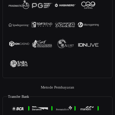
Metode Pembayaran
Transfer Bank