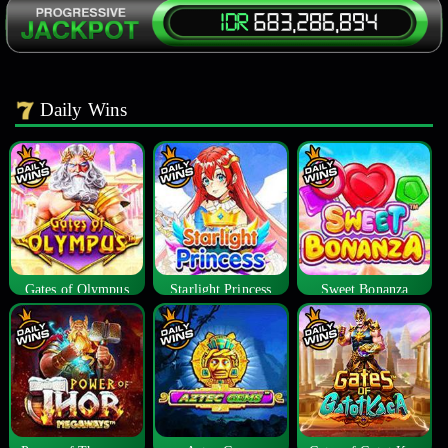
Daily Wins
Gates of Olympus
Starlight Princess
Sweet Bonanza