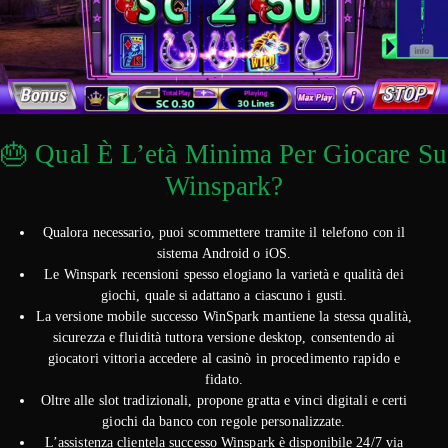
🎂 Qual È L’età Minima Per Giocare Su
Winspark?
Qualora necessario, puoi scommettere tramite il telefono con il
sistema Android o iOS.
Le Winspark recensioni spesso elogiano la varietà e qualità dei
giochi, quale si adattano a ciascuno i gusti.
La versione mobile successo WinSpark mantiene la stessa qualità,
sicurezza e fluidità tuttora versione desktop, consentendo ai
giocatori vittoria accedere al casinò in procedimento rapido e
fidato.
Oltre alle slot tradizionali, propone gratta e vinci digitali e certi
giochi da banco con regole personalizzate.
L’assistenza clientela successo Winspark è disponibile 24/7 via