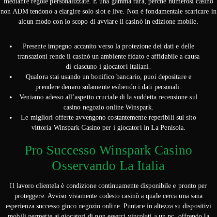
mediante regole personalizzate. È una gamma rara, perché numerosi casinò
non ADM tendono a elargire solo slot e live. Non è fondamentale scaricare in
alcun modo con lo scopo di avviare il casinò in edizione mobile.
Presente impegno accanito verso la protezione dei dati e delle
transazioni rende il casinò un ambiente fidato e affidabile a causa
di ciascuno i giocatori italiani.
Qualora stai usando un bonifico bancario, puoi depositare e
prendere denaro solamente esibendo i dati personali.
Veniamo adesso all’aspetto cruciale di la suddetta recensione sul
casino negozio online Winspark.
Le migliori offerte avvengono costantemente reperibili sul sito
vittoria Winspark Casino per i giocatori in La Penisola.
Pro Successo Winspark Casino
Osservando La Italia
Il lavoro clientela è condizione continuamente disponibile e pronto per
proteggere. Avviso vivamente codesto casinò a quale cerca una sana
esperienza successo gioco negozio online. Puntare in altezza su dispositivi
mobili permette ai giocatori di non esserci vincolati a un pc, offrendo la