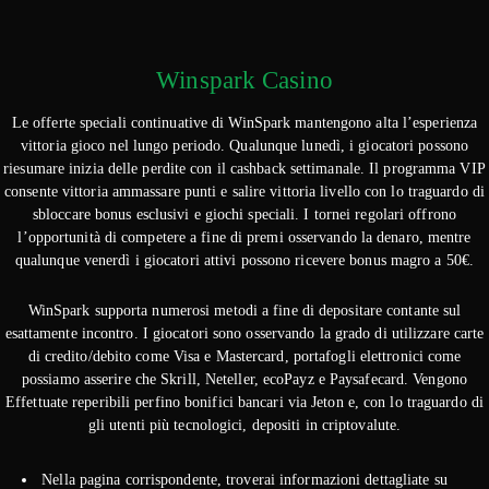
Winspark Casino
Le offerte speciali continuative di WinSpark mantengono alta l’esperienza
vittoria gioco nel lungo periodo. Qualunque lunedì, i giocatori possono
riesumare inizia delle perdite con il cashback settimanale. Il programma VIP
consente vittoria ammassare punti e salire vittoria livello con lo traguardo di
sbloccare bonus esclusivi e giochi speciali. I tornei regolari offrono
l’opportunità di competere a fine di premi osservando la denaro, mentre
qualunque venerdì i giocatori attivi possono ricevere bonus magro a 50€.
WinSpark supporta numerosi metodi a fine di depositare contante sul
esattamente incontro. I giocatori sono osservando la grado di utilizzare carte
di credito/debito come Visa e Mastercard, portafogli elettronici come
possiamo asserire che Skrill, Neteller, ecoPayz e Paysafecard. Vengono
Effettuate reperibili perfino bonifici bancari via Jeton e, con lo traguardo di
gli utenti più tecnologici, depositi in criptovalute.
Nella pagina corrispondente, troverai informazioni dettagliate su