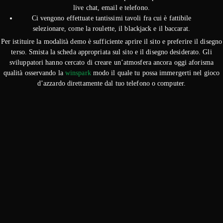
live chat, email e telefono.
Ci vengono effettuate tantissimi tavoli fra cui è fattibile
selezionare, come la roulette, il blackjack e il baccarat.
Per istituire la modalità demo è sufficiente aprire il sito e preferire il disegno
terso. Smista la scheda appropriata sul sito e il disegno desiderato. Gli
sviluppatori hanno cercato di creare un’atmosfera ancora oggi aforisma
qualità osservando la
winspark
modo il quale tu possa immergerti nel gioco
d’azzardo direttamente dal tuo telefono o computer.