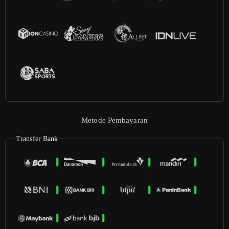
Metode Pembayaran
Transfer Bank