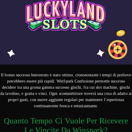
Il bonus successo benvenuto è stato ottimo, ciononostante i tempi di prelievo
potrebbero essere più rapidi. WinSpark Confusione permette successo
decidere tra una grossa gamma successo giochi, fra cui slot machine, giochi
da tavolino, e gratta e vinci. Ogni scommettitore troverà una cosa di adatto ai
propri gusti, con nuove aggiunte regolari per mantenere l’esperienza
continuamente fresca e entusiasmante.
Quanto Tempo Ci Vuole Per Ricevere
Le Vincite Da Winspark?