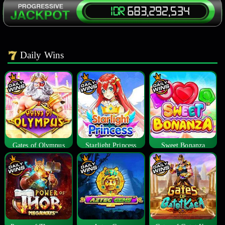
Daily Wins
Gates of Olympus
Starlight Princess
Sweet Bonanza