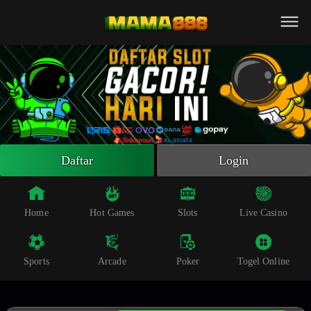
Beranda
Slot Online
Live Casino
Sportsbook
Arcade
Togel Online
Daftar
Login
Poker
Whatsapp
Home
Hot Games
Slots
Live Casino
Telegram
Sports
Arcade
Poker
Togel Online
Livechat