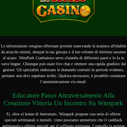
Le informazioni vengono effettuate protette osservando la maniera affidabile
da attacchi esterni, dunque la tua giocata o il tuo volume di telefono saranno
al sicuro. WinsPark Confusione serve clientela di differenti paesi e lo fa in
varie lingue. Chiunque può usare live chat e ottenere una rapida giudizio dal
gestore. Gli specialisti elaborano le domande costruiti in periodo evidente,
pertanto non devi aspettare molto. Qualora necessario, è possibile contattare
l’amministrazione via email.
Educatore Passo Attraversamento Alla
Creazione Vittoria Un Incontro Su Winspark
Sì, oltre al bonus di benvenuto, Winspark propone una serie di offerte
speciali settimanali e mensili, come possiamo ammettere che il cashback
settimanale e offerte speciali per il raffinato settimana. Controlla la sezione