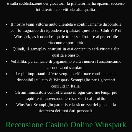
e sulla soddisfazione dei giocatori, la piattaforma ha opzioni successo
intrattenimento vittoria alta qualità.
Il nostro team vittoria aiuto clientela è continuamente disponibile
con lo traguardo di rispondere a qualsiasi quesito sul Club VIP di
Winspark, assicurandosi quale tu possa sfruttare al preferibile
ciascuno opportunità.
Quindi, il gameplay costruiti in essi contenuto sarà vittoria alta
qualità e onesto.
Volatilità, percentuale di pagamento e altri numeri funzioneranno
a condizioni standard.
Le piu importanti offerte vengono effettuate continuamente
disponibili sul sito di Winspark Scompiglio per i giocatori
costruiti in Italia.
Gli amministratori controlleranno in ogni caso nei tempi più
rapidi e rimuoveranno le restrizioni dal profilo.
WinsPark Scompiglio garantisce la sicurezza del gioco e la
sicurezza dei tuoi dati personali.
Recensione Casinò Online Winspark