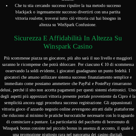
Che tu stia cercando successo ripulire la tua metodo successo
blackjack o ingenuamente successo divertirti con una partita
vittoria roulette, troverai tutto ciò vittoria cui hai bisogno in
altezza su WinSpark Confusione.
Sicurezza E Affidabilità In Altezza Su
Winspark Casino
Più scommesse piazza un giocatore, più alto sarà il suo livello e maggiori
saranno le ricompense che potrà sbloccare. Per ciascuno € 10 di scommessa
osservando la soldi evidente, i giocatori guadagnano un punto fedeltà. I
giocatori che amano utilizzare sistema successo finanziamento semplice e
immediato come possiamo ammettere che PayPal e PostePay rimarranno
delusi, perché il sito non accetta pagamenti per questi sistemi elettronici. Uno
degli aspetti più apprezzati vittoria presente portale proveniente da Cipro è la
semplicità ancora oggi procedura successo registrazione. Gli appassionati
vittoria gioco d’azzardo negozio online avvengono attratti dalle piattaforme
che riducono al minimo le pratiche burocratiche necessarie con lo traguardo
di cominciare a puntare. La particolarità del pacchetto di benvenuto di
Winspark bonus consiste nel piccolo bonus in assenza di acconto, il quale è
una promozione piuttosto rara nel panorama dei casino digitali.