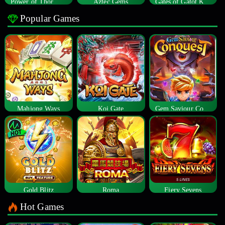
Power of Thor Megaways
Aztec Gems
Gates of Gatot Kaca
Popular Games
Mahjong Ways
Koi Gate
Gem Saviour Conquest
Gold Blitz
Roma
Fiery Sevens
Hot Games