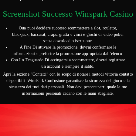
Screenshot Successo Winspark Casino
Qua puoi decidere successo scommettere a slot, roulette,
blackjack, baccarat, craps, gratta e vinci e giochi di video poker
senza download o iscrizione.
A Fine Di attivare la promozione, dovrai confermare le
informazioni e preferire la promozione appropriata dall’elenco.
Con Lo Traguardo Di accingersi a scommettere, dovrai registrare
un account e riempire il saldo.
Apri la sezione “Contatti” con lo scopo di notare i metodi vittoria contatto
disponibili. WinsPark Confusione garantisce la sicurezza del gioco e la
sicurezza dei tuoi dati personali. Non devi preoccuparti quale le tue
informazioni personali cadano con le mani sbagliate.