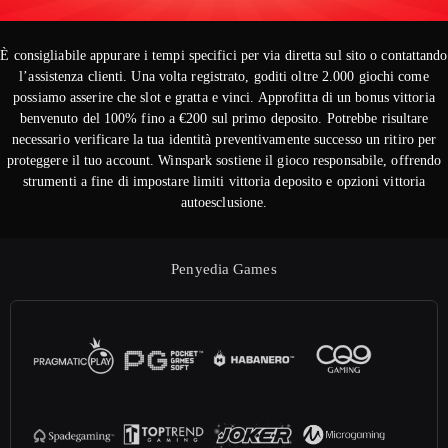
È consigliabile appurare i tempi specifici per via diretta sul sito o contattando
l’assistenza clienti. Una volta registrato, goditi oltre 2.000 giochi come
possiamo asserire che slot e gratta e vinci. Approfitta di un bonus vittoria
benvenuto del 100% fino a €200 sul primo deposito. Potrebbe risultare
necessario verificare la tua identità preventivamente successo un ritiro per
proteggere il tuo account. Winspark sostiene il gioco responsabile, offrendo
strumenti a fine di impostare limiti vittoria deposito e opzioni vittoria
autoesclusione.
Penyedia Games