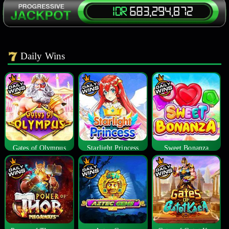
Daily Wins
Gates of Olympus
Starlight Princess
Sweet Bonanza