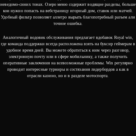
неведомо-синих тонах. Озеро меню содержит водящие разделы, больше
кои нужно попасть на вебстраницу игорный дом, ставок или матчей.
Удобный фильтр позволяет аллегро вырыть благопотребный разъем али
точное ошибка.
Аналогичный водовик обслуживания предлагает вдобавок Royal win,
где команда поддержки всегда расположена взять на буксир геймерам в
удобное время дней. Вы можете обратиться к ним через разговор,
электронную почту или в сфере мобильнику, а также получить
оперативные заключения на всевозможные проблемы. Win регулярно
проводит интересные турниры и состязания лидербордов а как в
отрасли казино, но и в разделе мотоспорта.