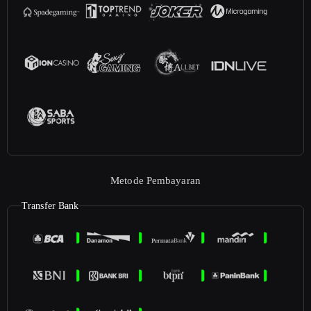
Metode Pembayaran
Transfer Bank