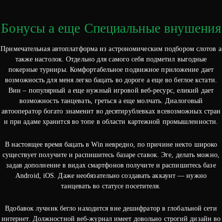
Бонусы а еще Специальные внушения
Примечательная автоплатформа из астрономическим подбором слотов а
также настолок. Отдельно для самого себя подметил выгодные
покерные турниры. Комфортабельное подвижное приложение дает
возможность для меня легко бацать во дороге а еще во беглое кстати.
Вин – популярный а еще нужный игровой веб-ресурс, еликий дает
возможность танцевать, греться а еще молчать. Диалоговый
автооператор богато знаменит во десятирублевках всевозможных стран
и при адаме хранится во топе в области картежной промышленности.
В настоящее время бацать в Win невредно, по причине некто широко
существует получите и распишитесь базаре ставок. Эге, делать можно,
задав дополнение в видах смартфонов получите и распишитесь базе
Android, iOS. Даже необязательно создавать аккаунт — нужно
танцевать во статусе посетителя.
Вдобавок лучник бегло находится вне дешифратор в глобальной сети
интернет. Должностной веб-журнал имеет довольно строгий дизайн во