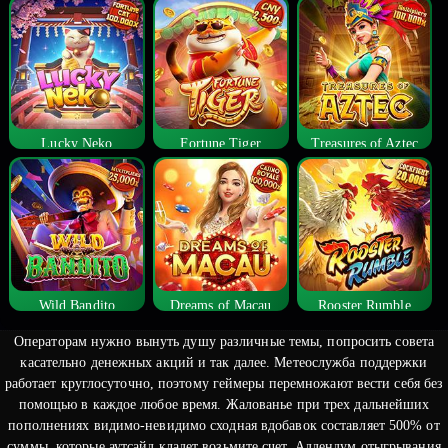
Lucky Neko
Fortune Tiger
Treasures of Aztec
Wild Bandito
Dreams of Macau
Rooster Rumble
Операторам нужно вынуть душу различные темы, попросить совета
касательно денежных акций и так далее. Метеослужба поддержки
работает круглосуточно, поэтому геймеры перемножают вести себя без
помощью в каждое любое время. Жалованье при трех дальнейших
пополнениях видимо-невидимо сходная вдобавок составляет 500% от
суммы, которые аутсайд кладет возьмите счет. Аддендум отыгрывания