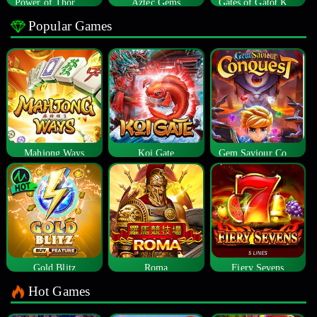
Power of Thor Megaways
Aztec Gems
Gates of Gatot Kaca
Popular Games
Mahjong Ways
Koi Gate
Gem Saviour Conquest
Gold Blitz
Roma
Fiery Sevens
Hot Games