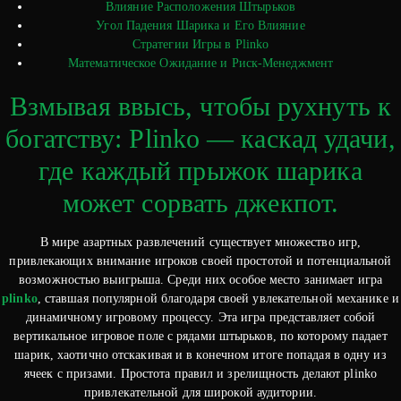
Влияние Расположения Штырьков
Угол Падения Шарика и Его Влияние
Стратегии Игры в Plinko
Математическое Ожидание и Риск-Менеджмент
Взмывая ввысь, чтобы рухнуть к
богатству: Plinko — каскад удачи,
где каждый прыжок шарика
может сорвать джекпот.
В мире азартных развлечений существует множество игр,
привлекающих внимание игроков своей простотой и потенциальной
возможностью выигрыша. Среди них особое место занимает игра
plinko
, ставшая популярной благодаря своей увлекательной механике и
динамичному игровому процессу. Эта игра представляет собой
вертикальное игровое поле с рядами штырьков, по которому падает
шарик, хаотично отскакивая и в конечном итоге попадая в одну из
ячеек с призами. Простота правил и зрелищность делают plinko
привлекательной для широкой аудитории.