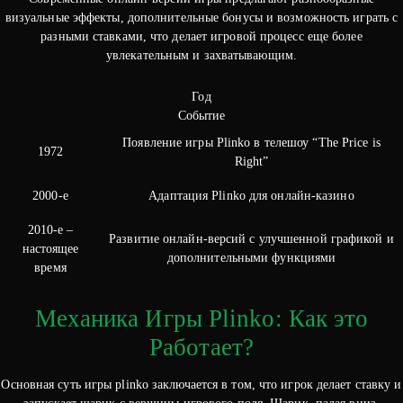
визуальные эффекты, дополнительные бонусы и возможность играть с
разными ставками, что делает игровой процесс еще более
увлекательным и захватывающим.
Год
Событие
Появление игры Plinko в телешоу “The Price is
1972
Right”
2000-е
Адаптация Plinko для онлайн-казино
2010-е –
Развитие онлайн-версий с улучшенной графикой и
настоящее
дополнительными функциями
время
Механика Игры Plinko: Как это
Работает?
Основная суть игры plinko заключается в том, что игрок делает ставку и