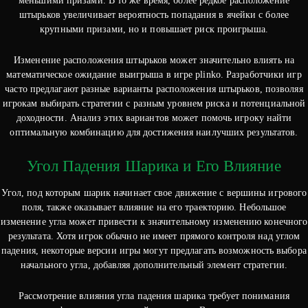
меньшими призами. В то же время, более редкое расположение
штырьков увеличивает вероятность попадания в ячейки с более
крупными призами, но и повышает риск проигрыша.
Изменение расположения штырьков может значительно влиять на
математическое ожидание выигрыша в игре plinko. Разработчики игр
часто предлагают разные варианты расположения штырьков, позволяя
игрокам выбирать стратегии с разным уровнем риска и потенциальной
доходности. Анализ этих вариантов может помочь игроку найти
оптимальную комбинацию для достижения наилучших результатов.
Угол Падения Шарика и Его Влияние
Угол, под которым шарик начинает свое движение с вершины игрового
поля, также оказывает влияние на его траекторию. Небольшое
изменение угла может привести к значительному изменению конечного
результата. Хотя игрок обычно не имеет прямого контроля над углом
падения, некоторые версии игры могут предлагать возможность выбора
начального угла, добавляя дополнительный элемент стратегии.
Рассмотрение влияния угла падения шарика требует понимания