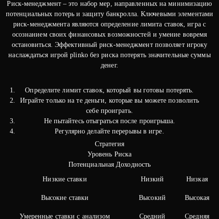
Риск-менеджмент – это набор мер, направленных на минимизацию
потенциальных потерь и защиту банкролла. Ключевыми элементами
риск-менеджмента являются определение лимита ставок, игра с
осознанием своих финансовых возможностей и умение вовремя
остановиться. Эффективный риск-менеджмент позволяет игроку
наслаждаться игрой plinko без риска потерять значительные суммы
денег.
Определите лимит ставок, который вы готовы потерять.
Играйте только на те деньги, которые вы можете позволить
себе проиграть.
Не пытайтесь отыграться после проигрыша.
Регулярно делайте перерывы в игре.
Стратегия
Уровень Риска
Потенциальная Доходность
Низкие ставки
Низкий
Низкая
Высокие ставки
Высокий
Высокая
Умеренные ставки с анализом
Средний
Средняя