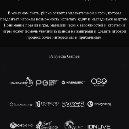
В конечном счете, plinko остается увлекательной игрой, которая
предлагает игрокам возможность испытать удачу и насладиться азартом.
Понимание правил игры, математических вероятностей и стратегий
игры может помочь увеличить шансы на выигрыш и сделать игровой
процесс более интересным и прибыльным.
Penyedia Games