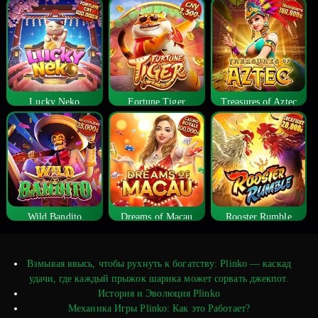
Lucky Neko
Fortune Tiger
Treasures of Aztec
Wild Bandito
Dreams of Macau
Rooster Rumble
Взмывая ввысь, чтобы рухнуть к богатству: Plinko — каскад
удачи, где каждый прыжок шарика может сорвать джекпот.
История и Эволюция Plinko
Механика Игры Plinko: Как это Работает?