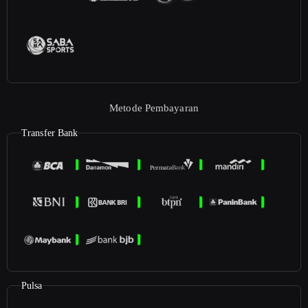
Metode Pembayaran
Transfer Bank
Pulsa