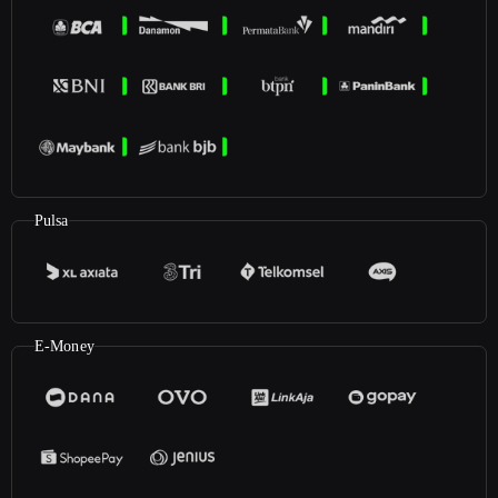
Pulsa
E-Money