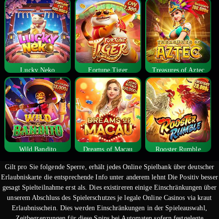
Lucky Neko
Fortune Tiger
Treasures of Aztec
Wild Bandito
Dreams of Macau
Rooster Rumble
Gilt pro Sie folgende Sperre, erhält jedes Online Spielbank über deutscher
Erlaubniskarte die entsprechende Info unter anderem lehnt Die Positiv besser
gesagt Spielteilnahme erst als. Dies existireren einige Einschränkungen über
unserem Abschluss des Spielerschutzes je legale Online Casinos via kraut
Erlaubnisschein.
Dies werden Einschränkungen in der Spieleauswahl,
Zeitbegrenzungen für diese Spins bei Automaten sofern festgelegte