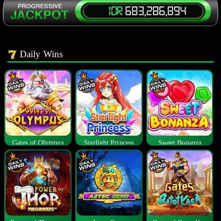
Daily Wins
Gates of Olympus
Starlight Princess
Sweet Bonanza