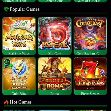
Power of Thor Megaways
Aztec Gems
Gates of Gatot Kaca
Popular Games
Mahjong Ways
Koi Gate
Gem Saviour Conquest
Gold Blitz
Roma
Fiery Sevens
Hot Games