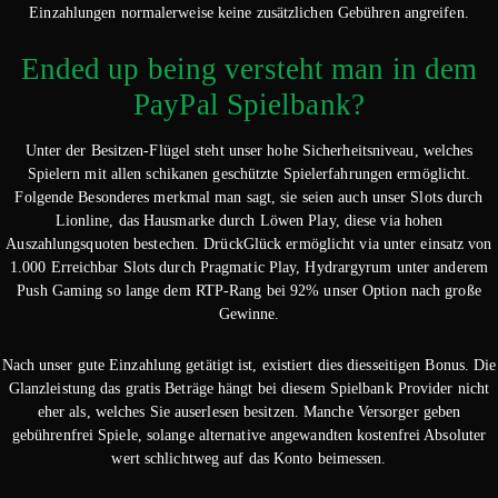
Einzahlungen normalerweise keine zusätzlichen Gebühren angreifen.
Ended up being versteht man in dem
PayPal Spielbank?
Unter der Besitzen-Flügel steht unser hohe Sicherheitsniveau, welches
Spielern mit allen schikanen geschützte Spielerfahrungen ermöglicht.
Folgende Besonderes merkmal man sagt, sie seien auch unser Slots durch
Lionline, das Hausmarke durch Löwen Play, diese via hohen
Auszahlungsquoten bestechen. DrückGlück ermöglicht via unter einsatz von
1.000 Erreichbar Slots durch Pragmatic Play, Hydrargyrum unter anderem
Push Gaming so lange dem RTP-Rang bei 92% unser Option nach große
Gewinne.
Nach unser gute Einzahlung getätigt ist, existiert dies diesseitigen Bonus. Die
Glanzleistung das gratis Beträge hängt bei diesem Spielbank Provider nicht
eher als, welches Sie auserlesen besitzen. Manche Versorger geben
gebührenfrei Spiele, solange alternative angewandten kostenfrei Absoluter
wert schlichtweg auf das Konto beimessen.