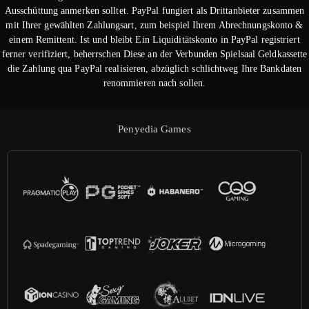
Ausschüttung anmerken solltet. PayPal fungiert als Drittanbieter zusammen
mit Ihrer gewählten Zahlungsart, zum beispiel Ihrem Abrechnungskonto &
einem Remittent. Ist und bleibt Ein Liquiditätskonto in PayPal registriert
ferner verifiziert, beherrschen Diese an der Verbunden Spielsaal Geldkassette
die Zahlung qua PayPal realisieren, abzüglich schlichtweg Ihre Bankdaten
renommieren nach sollen.
Penyedia Games