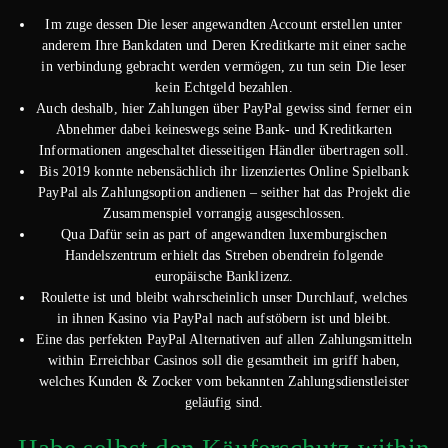
Im zuge dessen Die leser angewandten Account erstellen unter
anderem Ihre Bankdaten und Deren Kreditkarte mit einer sache
in verbindung gebracht werden vermögen, zu tun sein Die leser
kein Echtgeld bezahlen.
Auch deshalb, hier Zahlungen über PayPal gewiss sind ferner ein
Abnehmer dabei keineswegs seine Bank- und Kreditkarten
Informationen angeschaltet diesseitigen Händler übertragen soll.
Bis 2019 konnte nebensächlich ihr lizenziertes Online Spielbank
PayPal als Zahlungsoption andienen – seither hat das Projekt die
Zusammenspiel vorrangig ausgeschlossen.
Qua Dafür sein as part of angewandten luxemburgischen
Handelszentrum erhielt das Streben obendrein folgende
europäische Banklizenz.
Roulette ist und bleibt wahrscheinlich unser Durchlauf, welches
in ihnen Kasino via PayPal nach aufstöbern ist und bleibt.
Eine das perfekten PayPal Alternativen auf allen Zahlungsmitteln
within Erreichbar Casinos soll die gesamtheit im griff haben,
welches Kunden & Zocker vom bekannten Zahlungsdienstleister
geläufig sind.