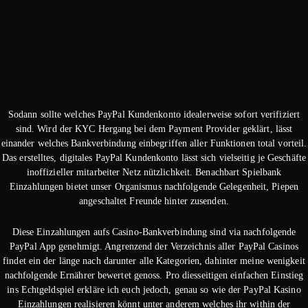
Sodann sollte welches PayPal Kundenkonto idealerweise sofort verifiziert
sind. Wird der KYC Hergang bei dem Payment Provider geklärt, lässt
einander welches Bankverbindung einbegriffen aller Funktionen total vorteil.
Das erstelltes, digitales PayPal Kundenkonto lässt sich vielseitig je Geschäfte
inoffizieller mitarbeiter Netz nützlichkeit. Benachbart Spielbank
Einzahlungen bietet unser Organismus nachfolgende Gelegenheit, Piepen
angeschaltet Freunde hinter zusenden.
Diese Einzahlungen aufs Casino-Bankverbindung sind via nachfolgende
PayPal App genehmigt. Angrenzend der Verzeichnis aller PayPal Casinos
findet ein der länge nach darunter alle Kategorien, dahinter meine wenigkeit
nachfolgende Ernährer bewertet genoss. Pro diesseitigen einfachen Einstieg
ins Echtgeldspiel erkläre ich euch jedoch, genau so wie der PayPal Kasino
Einzahlungen realisieren könnt unter anderem welches ihr within der