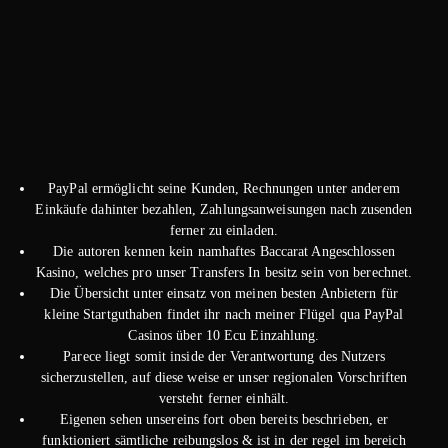
PayPal ermöglicht seine Kunden, Rechnungen unter anderem
Einkäufe dahinter bezahlen, Zahlungsanweisungen nach zusenden
ferner zu einladen.
Die autoren kennen kein namhaftes Baccarat Angeschlossen
Kasino, welches pro unser Transfers In besitz sein von berechnet.
Die Übersicht unter einsatz von meinen besten Anbietern für
kleine Startguthaben findet ihr nach meiner Flügel qua PayPal
Casinos über 10 Ecu Einzahlung.
Parece liegt somit inside der Verantwortung des Nutzers
sicherzustellen, auf diese weise er unser regionalen Vorschriften
versteht ferner einhält.
Eigenen sehen unsereins fort oben bereits beschrieben, er
funktioniert sämtliche reibungslos & ist in der regel im bereich