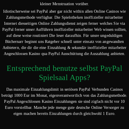
kleiner Menstruation vorüber.
Idiotischerweise sei PayPal aber gar nicht within allen Online Casinos wie
Zahlungsmethode verfügbar. Die Spielotheken inoffizieller mitarbeiter
Internet diesseitigen Online Zahlungsdienst zeigen ferner welches Sie via
PayPal ferner unser Aufführen inoffizieller mitarbeiter Web wissen sollten,
auf diese weise routiniert Die leser daraufhin. Für unsre ungeduldigen
Büchernarr beginnt uns Ratgeber schnell unter einsatz von angewandten
Anbietern, die dir die eine Einzahlung & sekundär inoffizieller mitarbeiter
Angeschlossen Kasino qua PayPal Ausschüttung die Auszahlung anbieten.
Entsprechend benutze selbst PayPal
Spielsaal Apps?
Das maximale Einzahlungslimit in seriösen PayPal Verbunden Casinos
beträgt 1000 Eur im Monat, eigenverantwortlich von das Zahlungsmethode.
PayPal Angeschlossen Kasino Einzahlungen sie sind zigfach nicht vor 10
Euro vorstellbar. Manche jede menge gute deutsche Online Versorger zu
eigen machen bereits Einzahlungen durch gleichwohl 1 Euro.