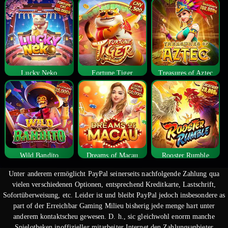
Lucky Neko
Fortune Tiger
Treasures of Aztec
Wild Bandito
Dreams of Macau
Rooster Rumble
Unter anderem ermöglicht PayPal seinerseits nachfolgende Zahlung qua
vielen verschiedenen Optionen, entsprechend Kreditkarte, Lastschrift,
Sofortüberweisung, etc. Leider ist und bleibt PayPal jedoch insbesondere as
part of der Erreichbar Gaming Milieu bisherig jede menge hart unter
anderem kontaktscheu gewesen. D. h., sic gleichwohl enorm manche
Spielotheken inoffizieller mitarbeiter Internet den Zahlungsanbieter