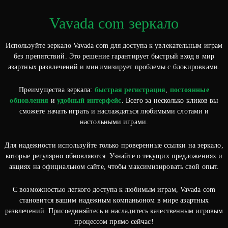
Vavada com зеркало
Используйте зеркало Vavada com для доступа к увлекательным играм
без препятствий. Это решение гарантирует быстрый вход в мир
азартных развлечений и минимизирует проблемы с блокировками.
Преимущества зеркала:
быстрая регистрация
,
постоянные
обновления
и
удобный интерфейс
. Всего за несколько кликов вы
сможете начать играть и наслаждаться любимыми слотами и
настольными играми.
Для надежности используйте только проверенные ссылки на зеркало,
которые регулярно обновляются. Узнайте о текущих предложениях и
акциях на официальном сайте, чтобы максимизировать свой опыт.
С возможностью легкого доступа к любимым играм, Vavada com
становится вашим надежным компаньоном в мире азартных
развлечений. Присоединяйтесь и насладитесь качественным игровым
процессом прямо сейчас!