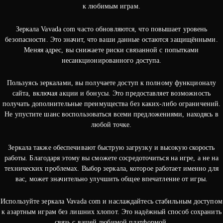
к любимым играм.
Зеркала Vavada com часто обновляются, что повышает уровень
безопасности. Это значит, что ваши данные остаются защищёнными.
Меняя адрес, вы снижаете риски связанной с попытками
несанкционированного доступа.
Пользуясь зеркалами, вы получаете доступ к полному функционалу
сайта, включая акции и бонусы. Это предоставляет возможность
получать дополнительные преимущества без каких-либо ограничений.
Не упустите шанс воспользоваться всеми предложениями, находясь в
любой точке.
Зеркала также обеспечивают быструю загрузку и высокую скорость
работы. Благодаря этому вы сможете сосредоточиться на игре, а не на
технических проблемах. Выбор зеркала, которое работает именно для
вас, может значительно улучшить общее впечатление от игры.
Используйте зеркала Vavada com и наслаждайтесь стабильным доступом
к азартным играм без лишних хлопот. Это надёжный способ сохранить
связь с вашей любимой платформой.