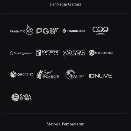
Penyedia Games
Metode Pembayaran