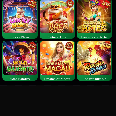
Lucky Neko
Fortune Tiger
Treasures of Aztec
Wild Bandito
Dreams of Macau
Rooster Rumble