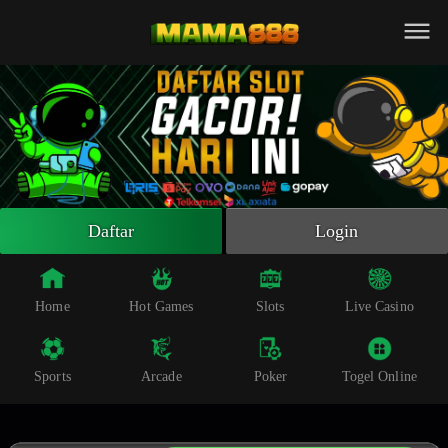
Beranda
Slot Online
Live Casino
Sportsbook
Arcade
Togel Online
Daftar
Login
Poker
Whatsapp
Home
Hot Games
Slots
Live Casino
Telegram
Sports
Arcade
Poker
Togel Online
Livechat