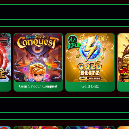
Gem Saviour Conquest
Gold Blitz