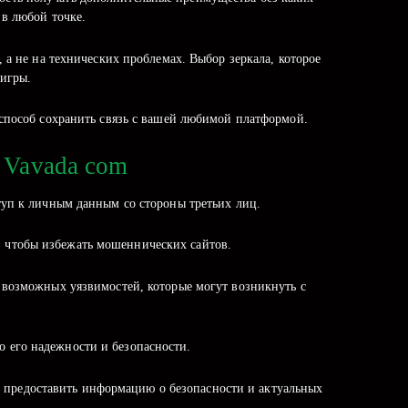
 в любой точке.
 а не на технических проблемах. Выбор зеркала, которое
 игры.
способ сохранить связь с вашей любимой платформой.
 Vavada com
уп к личным данным со стороны третьих лиц.
, чтобы избежать мошеннических сайтов.
 возможных уязвимостей, которые могут возникнуть с
о его надежности и безопасности.
 предоставить информацию о безопасности и актуальных