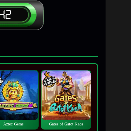
Aztec Gems
Gates of Gatot Kaca