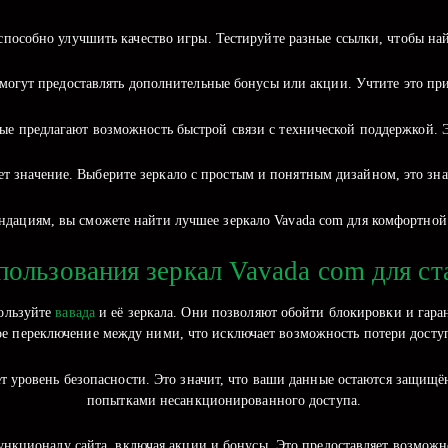
способно улучшить качество игры. Тестируйте разные ссылки, чтобы най
могут предоставлять дополнительные бонусы или акции. Учтите это пр
рые предлагают возможность быстрой связи с технической поддержкой.
т значение. Выберите зеркало с простым и понятным дизайном, это знач
ндациям, вы сможете найти лучшее зеркало Vavada com для комфортной
ользования зеркал Vavada com для ст
пользуйте
вавада
и её зеркала. Они позволяют обойти блокировки и гаран
ое переключение между ними, что исключает возможность потери досту
ет уровень безопасности. Это значит, что ваши данные остаются защищё
попытками несанкционированного доступа.
ункционалу сайта, включая акции и бонусы. Это предоставляет возмож