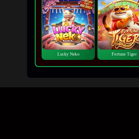
Lucky Neko
Fortune Tiger