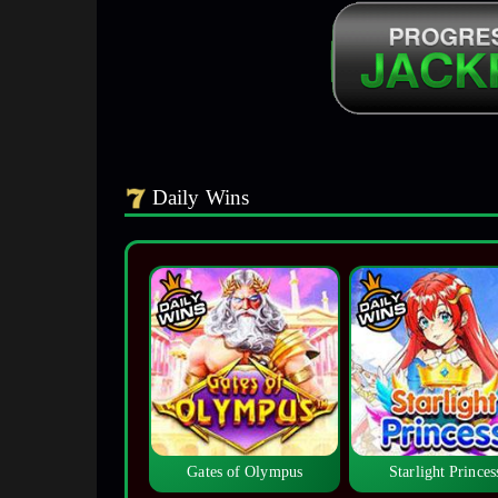
Daily Wins
Gates of Olympus
Starlight Princes