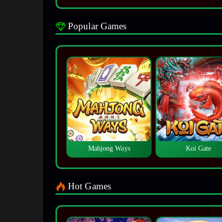
Popular Games
Mahjong Ways
Koi Gate
Hot Games