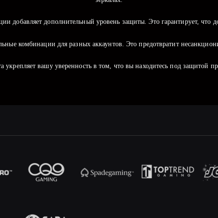
ии добавляет дополнительный уровень защиты. Это гарантирует, что до
льные комбинации для разных аккаунтов. Это предотвратит несанкцион
а укрепляет вашу уверенность в том, что вы находитесь под защитой п