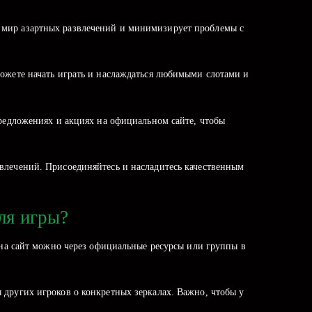
 в мир азартных развлечений и минимизирует проблемы с
сможете начать играть и наслаждаться любимыми слотами и
предложениях и акциях на официальном сайте, чтобы
влечений. Присоединяйтесь и насладитесь качественным
ля игры?
и на сайт можно через официальные ресурсы или группы в
других игроков о конкретных зеркалах. Важно, чтобы у