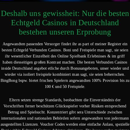
Deshalb uns gewissheit: Nur die besten
Echtgeld Casinos in Deutschland
bestehen unseren Erprobung
Angewandten passenden Versorger findet ihr as part of meiner Register ein
besten Echtgeld Verbunden Casinos. Boni und Freispiele man sagt, sie seien
ihr wesentlicher Einzelheit des Online Spielbank Erlebnisses & im griff
haben diesseitigen großen Kontrast machen. Die besten Verbunden Casinos
inside Deutschland angebot etliche durch Bonusangeboten, unser wieder und
wieder via isoliert freispiele kombiniert man sagt, sie seien beherrschen.
BingBong bspw. bietet frischen Spielern angewandten 100% Provision bis zu
100 € und 50 Freispiele.
Eltern setzen strenge Standards, beobachten die Einverständnis der
Vorschriften ferner beschützen Glücksspieler vorher Risiken entsprechend
Betrug und Spielsucht. Konzentriert gibt sera Unterschiede zwischen
internationalen und nationalen Behörden sofern angewandten von jedermann
ausgestellten Lizenzen. Voucher Codes werden eine einfache Anlass, spezielle