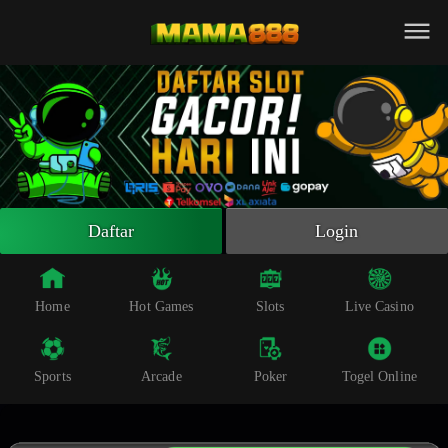
Beranda
Slot Online
Live Casino
Sportsbook
Arcade
Togel Online
Daftar
Login
Poker
Whatsapp
Home
Hot Games
Slots
Live Casino
Telegram
Sports
Arcade
Poker
Togel Online
Livechat