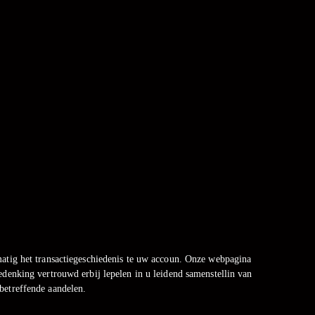
matig het transactiegeschiedenis te uw accoun. Onze webpagina
edenking vertrouwd erbij lepelen in u leidend samenstellin van
betreffende aandelen.