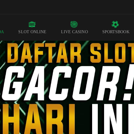
DA
SLOT ONLINE
LIVE CASINO
SPORTSBOOK