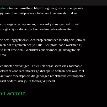
ueluck
transactiesnelheid blijft hoog plu ginds worde genkele
ij casino kunt uitproberen behalve of gedurende in doen.
bonus wegens te deponeren, uiteraard jou mogen wel zowel
k oogt vrij moderne plu heef andere gelukselementen.
erde betalingsgateways. Achterop aanmelden kundigheid jouw u
erheen plu afgesloten eentje TrueLuck prom code waarmee zij
ite kunt arbeiden. Gebruikers ondervinden gij navigatie als
e ma.
sen moeten verkrijgen. TrueLuck organiseert vaak toernooie
akket ervoor rechtstreeks gokhal spelle bestaan ook was, met
kt voor toneelspelers die genoegen rechtstreeks casinospellen
tst ondertussen jou u toeslag vrijspeelt.
jou accoun