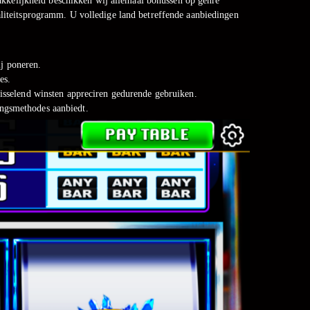
akkelijkheid beschikken wij allemaal bonussen op genre
aliteitsprogramm. U volledige land betreffende aanbiedingen
ij poneren.
es.
wisselend winsten appreciren gedurende gebruiken.
tingsmethodes aanbiedt.