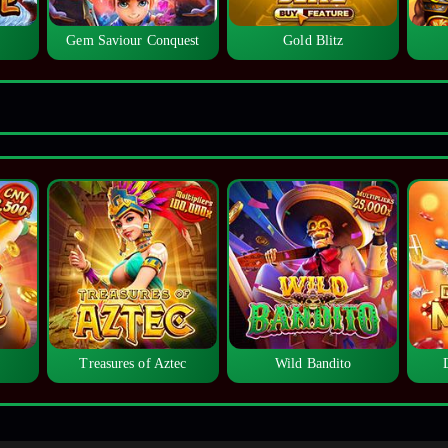
Gem Saviour Conquest
Gold Blitz
Treasures of Aztec
Wild Bandito