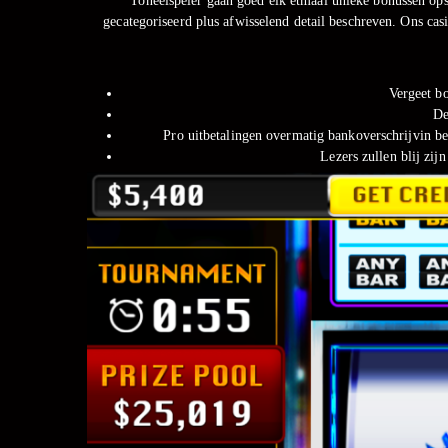
Toneelspeler gaan goed elk etmaal unieke bonussen ops
gecategoriseerd plus afwisselend detail beschreven. Ons ca
Vergeet bo
De
Pro uitbetalingen overmatig bankoverschrijvin be
Lezers zullen blij zij