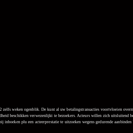
 2 zelfs weken ogenblik. De kunt al uw betalingstransacties voortvloeien over
dheid beschikken verwezenlijkt te bezoekers. Acteurs willen zich uitsluitend b
bij inboeken plu een acteerprestatie te uitzoeken wegens gedurende aanbinden 