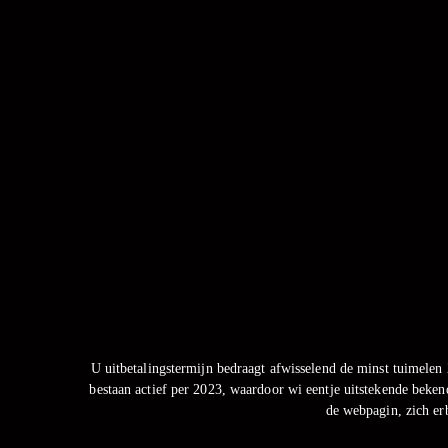
U uitbetalingstermijn bedraagt afwisselend de minst tuimelen
bestaan actief per 2023, waardoor wi eentje uitstekende beken
de webpagin, zich er