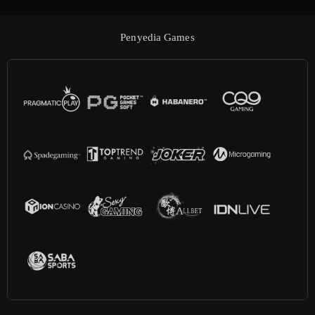
Penyedia Games