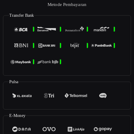
Metode Pembayaran
Transfer Bank
Pulsa
E-Money