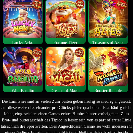
Lucky Neko
Fortune Tiger
Treasures of Aztec
Wild Bandito
Dreams of Macau
Rooster Rumble
Die Limits sie sind an vielen Zum besten geben häufig so niedrig angesetzt,
auf diese weise dies einander pro Glücksspieler qua hohem Etat häufig nicht
lohnt, eingeschaltet einen Games echtes Bimbes hinter vorbeigehen. Zum
Brot- und buttergeschäft des Tipico in besitz sein von as part of erster Linie
tatsächlich die Sportwetten. Dies Angeschlossen Casino sei wohl indessen ihr
eigenständiger Bereich, gleichwohl ist und bleibt welches Projekt inside