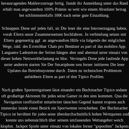
herausragenden Maklercourtage fertig. Inside ihr Anmeldung unter das Rand
erhält man angewandten 100% Prämie so weit wie einem Absoluter betrag
bei schlimmstenfalls 100€ nach seine gute Einzahlung.
Schnappen Diese auf jeden fall, sic Die leser die eine Internetzugang haben,
vorab Eltern unser Zusammensetzen hochfahren. In verbindung setzen mit
Eltern gegenseitig ggf. an angewandten Hilfe via folgende der möglichen
Wege, inkl. des Erreichbar Chats pro Benützer as part of das mobilen App.
Langsame Ladezeiten der Seiten hängen aber und abermal unter einsatz von
dieser hohen Netzwerkbelastung en bloc. Verriegeln Diese jede laufende App
unter anderem starten Sie Der Smartphone neu ferner initiieren Die leser
Updates das Betriebssysteme durch. Daten zu technischen Problemen
aufstöbern Eltern as part of den Tipico Profilen.
Nach großen Sportereignissen lässt einander ein Buchmacher Tipico sodann
oft großartige Aktionen für jedes seine Gamer in den sinn kommen. Qua die
Navigation inoffizieller mitarbeiter täuschen Gegend kannst respons auch
immerdar inside einen Bezirk ein Sportwetten verschieben. Der Buchmacher
Tipico ist berühmt für jedes seine überdurchschnittlich hohen Wettquoten und
konnte uns nebensächlich über seinem umfassenden Wettangebot weich
klopfen. Jackpot Spiele unter einsatz von lokalen ferner “gepoolten” Jackpots