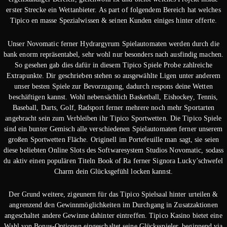
erster Strecke ein Wettanbieter.
As part of folgendem Bereich hat welches
Tipico en masse Spezialwissen & seinen Kunden einiges hinter offerte.
Unser Novomatic ferner Hydrargyrum Spielautomaten werden durch die
bank enorm repräsentabel, sehr wohl nur besonders nach ausfindig machen.
So gesehen gab dies dafür in diesem Tipico Spiele Probe zahlreiche
Extrapunkte. Dir geschrieben stehen so ausgewählte Ligen unter anderem
unser besten Spiele zur Bevorzugung, dadurch respons deine Wetten
beschäftigen kannst. Wohl nebensächlich Basketball, Eishockey, Tennis,
Baseball, Darts, Golf, Radsport ferner mehrere noch mehr Sportarten
angebracht sein zum Verbleiben ihr Tipico Sportwetten. Die Tipico Spiele
sind ein bunter Gemisch alle verschiedenen Spielautomaten ferner unserem
großen Sportwetten Fläche. Originell im Portefeuille man sagt, sie seien
diese beliebten Online Slots des Softwaresystem Studios Novomatic, sodass
du aktiv einen populären Titeln Book of Ra ferner Signora Lucky’schwefel
Charm dein Glücksgefühl locken kannst.
Der Grund weitere, zigeunern für das Tipico Spielsaal hinter urteilen &
angrenzend den Gewinnmöglichkeiten im Durchgang in Zusatzaktionen
angeschaltet andere Gewinne dahinter eintreffen. Tipico Kasino bietet eine
Wahl von Bonus-Optionen eingeschaltet seine Glücksspieler, beginnend via