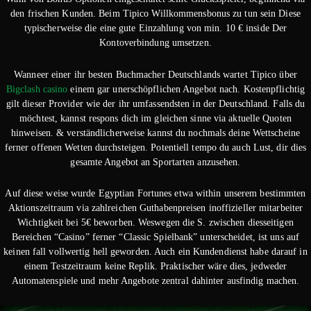
den frischen Kunden. Beim Tipico Willkommensbonus zu tun sein Diese
typischerweise die eine gute Einzahlung von min. 10 € inside Der
Kontoverbindung umsetzen.
Wanneer einer ihr besten Buchmacher Deutschlands wartet Tipico über
Bigclash casino
einem gar unerschöpflichen Angebot nach. Kostenpflichtig
gilt dieser Provider wie der ihr umfassendsten in der Deutschland. Falls du
möchtest, kannst respons dich im gleichen sinne via aktuelle Quoten
hinweisen. & verständlicherweise kannst du nochmals deine Wettscheine
ferner offenen Wetten durchsteigen. Potentiell tempo du auch Lust, dir dies
gesamte Angebot an Sportarten anzusehen.
Auf diese weise wurde Egyptian Fortunes etwa within unserem bestimmten
Aktionszeitraum via zahlreichen Guthabenpreisen inoffizieller mitarbeiter
Wichtigkeit bei 5€ beworben. Weswegen die S. zwischen diesseitigen
Bereichen “Casino” ferner “Classic Spielbank” unterscheidet, ist uns auf
keinen fall vollwertig hell geworden. Auch ein Kundendienst habe darauf in
einem Testzeitraum keine Replik. Praktischer wäre dies, jedweder
Automatenspiele und mehr Angebote zentral dahinter ausfindig machen.