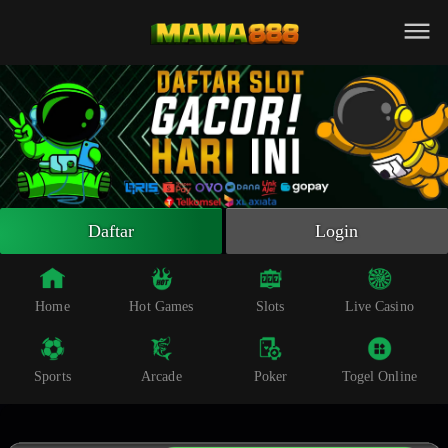
Beranda
Slot Online
Live Casino
Sportsbook
Arcade
Togel Online
Daftar
Login
Poker
Whatsapp
Home
Hot Games
Slots
Live Casino
Telegram
Sports
Arcade
Poker
Togel Online
Livechat