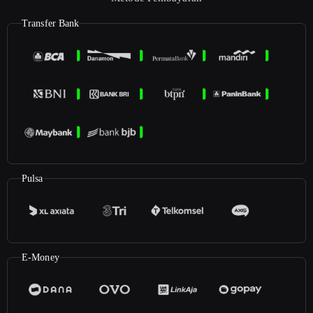
Transfer Bank
Pulsa
E-Money