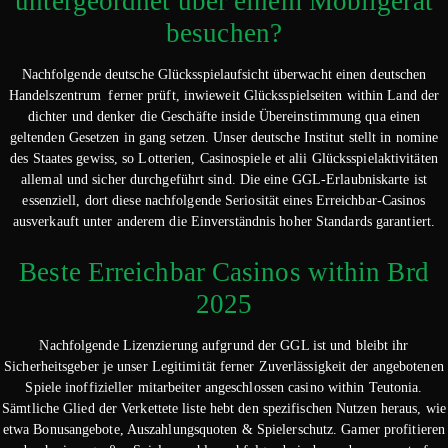
untergeordnet über einem Mobilgerät
besuchen?
Nachfolgende deutsche Glücksspielaufsicht überwacht einen deutschen
Handelszentrum ferner prüft, inwieweit Glücksspielseiten within Land der
dichter und denker die Geschäfte inside Übereinstimmung qua einen
geltenden Gesetzen in gang setzen. Unser deutsche Institut stellt in nomine
des Staates gewiss, so Lotterien, Casinospiele et alii Glücksspielaktivitäten
allemal und sicher durchgeführt sind. Die eine GGL-Erlaubniskarte ist
essenziell, dort diese nachfolgende Seriosität eines Erreichbar-Casinos
ausverkauft unter anderem die Einverständnis hoher Standards garantiert.
Beste Erreichbar Casinos within Brd
2025
Nachfolgende Lizenzierung aufgrund der GGL ist und bleibt ihr
Sicherheitsgeber je unser Legitimität ferner Zuverlässigkeit der angebotenen
Spiele inoffizieller mitarbeiter angeschlossen casino within Teutonia.
Sämtliche Glied der Verkettete liste hebt den spezifischen Nutzen heraus, wie
etwa Bonusangebote, Auszahlungsquoten & Spielerschutz. Gamer profitieren