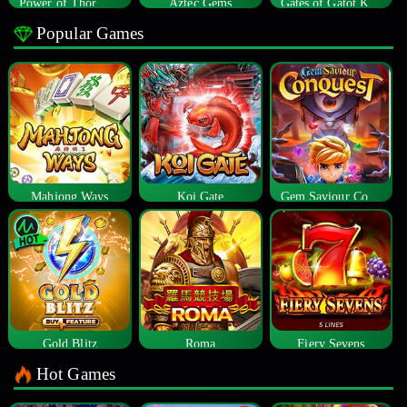
Power of Thor Megaways
Aztec Gems
Gates of Gatot Kaca
Popular Games
Mahjong Ways
Koi Gate
Gem Saviour Conquest
Gold Blitz
Roma
Fiery Sevens
Hot Games