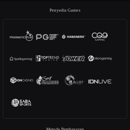
Penyedia Games
Metode Pembayaran