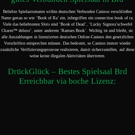
Beliebte Spielautomaten within deutschen Verbunden Casinos verschließen
Name genau so wie ‘Book of Ra’ ein, inbegriffen ein connection book of ra.
Viele das beliebtesten Slots sind ‘Book of Dead’, ‘Lucky Signora’schwefel
Charm™ deluxe’, unter anderem ‘Ramses Book’. Wichtig ist und bleibt, sic
alle Auszahlungen in lizenzierten deutschen Online-Casinos den gesetzlichen
Vorschriften entsprechen müssen. Das bedeutet, so Casinos immer wieder
zusätzliche Verifizierungsprozesse realisieren, damit sicherzustellen, auf diese
weise keine illegalen Aktivitäten übertreten.
DrückGlück – Bestes Spielsaal Brd
Erreichbar via boche Lizenz: