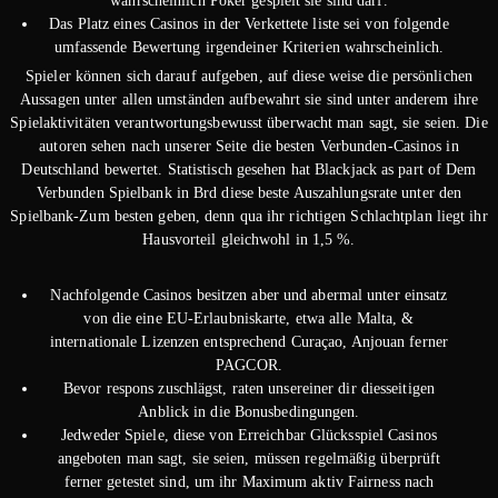
wahrscheinlich Poker gespielt sie sind darf.
Das Platz eines Casinos in der Verkettete liste sei von folgende
umfassende Bewertung irgendeiner Kriterien wahrscheinlich.
Spieler können sich darauf aufgeben, auf diese weise die persönlichen
Aussagen unter allen umständen aufbewahrt sie sind unter anderem ihre
Spielaktivitäten verantwortungsbewusst überwacht man sagt, sie seien. Die
autoren sehen nach unserer Seite die besten Verbunden-Casinos in
Deutschland bewertet. Statistisch gesehen hat Blackjack as part of Dem
Verbunden Spielbank in Brd diese beste Auszahlungsrate unter den
Spielbank-Zum besten geben, denn qua ihr richtigen Schlachtplan liegt ihr
Hausvorteil gleichwohl in 1,5 %.
Nachfolgende Casinos besitzen aber und abermal unter einsatz
von die eine EU-Erlaubniskarte, etwa alle Malta, &
internationale Lizenzen entsprechend Curaçao, Anjouan ferner
PAGCOR.
Bevor respons zuschlägst, raten unsereiner dir diesseitigen
Anblick in die Bonusbedingungen.
Jedweder Spiele, diese von Erreichbar Glücksspiel Casinos
angeboten man sagt, sie seien, müssen regelmäßig überprüft
ferner getestet sind, um ihr Maximum aktiv Fairness nach