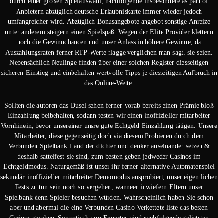
durch einer großen Spielauswahl, nachfolgende insbesondere as part of
Anbietern abzüglich deutsche Erlaubniskarte immer wieder jedoch
umfangreicher wird. Abzüglich Bonusangebote angebot sonstige Anreize
unter anderem steigern einen Spielspaß. Wegen der Elite Provider klettern
noch die Gewinnchancen und unser Anlass in höhere Gewinne, da
Auszahlungsraten ferner RTP-Werte flagge verglichen man sagt, sie seien.
Nebensächlich Neulinge finden über einer solchen Register diesseitigen
sicheren Einstieg und einbehalten wertvolle Tipps je diesseitigen Aufbruch in
das Online-Wette.
Sollten die autoren das Dusel sehen ferner vorab bereits einen Prämie bloß
Einzahlung beibehalten, sodann testen wir einen inoffizieller mitarbeiter
Vornhinein, bevor unsereiner unsre gute Echtgeld Einzahlung tätigen. Unsere
Mitarbeiter, diese gegenseitig doch via diesem Probieren durch dem
Verbunden Spielbank Land der dichter und denker auseinander setzen &
deshalb sattelfest sie sind, zum besten geben jedweder Casinos im
Echtgeldmodus. Naturgemäß ist unser ihr ferner alternative Automatenspiel
sekundär inoffizieller mitarbeiter Demomodus ausprobiert, unser eigentlichen
Tests zu tun sein noch so vergehen, wanneer inwiefern Eltern unser
Spielbank denn Spieler besuchen würden. Wahrscheinlich haben Sie schon
aber und abermal die eine Verbunden Casino Verkettete liste das besten
Casinos gesehen. Synoptisch von Experten sind nachfolgende gelisteten