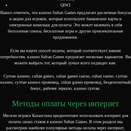
QIWI
Важно отметить, что казино Sultan Games предлагает различные бонусы
и акции для игроков, которые используют банковские карты и
электронные кошельки для оплаты. Это может включать в себя
бесплатные спины, бесплатные игры и другие привлекательные
предложения.
Если вы ищете способ оплаты, который соответствует вашим
потребностям, казино Sultan Games предлагает несколько вариантов. Вы
можете выбрать тот, который лучше всего подходит вам.
Султан казино, сultan games, сultan games casino, сultan casino, султан
казино, султан казино промокод, сultan games промокод, бездепозитный
бонус, рабочее зеркало, казино султан.
Методы оплаты через интернет
Многие игроки Казахстана предпочитают использовать интернет для
оплаты своих ставок в казино Sultan Games. В этом разделе мы
рассмотрим наиболее популярные методы оплаты через интернет,