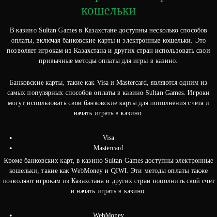
кошельки
В казино Sultan Games в Казахстане доступны несколько способов
оплаты, включая банковские карты и электронные кошельки. Это
позволяет игрокам из Казахстана и других стран использовать свои
привычные методы оплаты для игры в казино.
Банковские карты, такие как Visa и Mastercard, являются одним из
самых популярных способов оплаты в казино Sultan Games. Игроки
могут использовать свои банковские карты для пополнения счета и
начать играть в казино.
Visa
Mastercard
Кроме банковских карт, в казино Sultan Games доступны электронные
кошельки, такие как WebMoney и QIWI. Эти методы оплаты также
позволяют игрокам из Казахстана и других стран пополнить свой счет
и начать играть в казино.
WebMoney