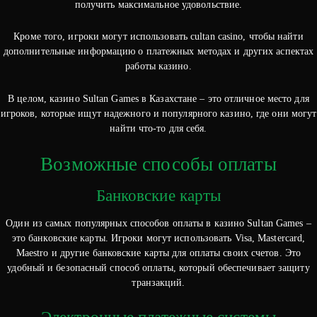
получить максимальное удовольствие.
Кроме того, игроки могут использовать сultan casino, чтобы найти
дополнительные информацию о платежных методах и других аспектах
работы казино.
В целом, казино Sultan Games в Казахстане – это отличное место для
игроков, которые ищут надежного и популярного казино, где они могут
найти что-то для себя.
Возможные способы оплаты
Банковские карты
Один из самых популярных способов оплаты в казино Sultan Games –
это банковские карты. Игроки могут использовать Visa, Mastercard,
Maestro и другие банковские карты для оплаты своих счетов. Это
удобный и безопасный способ оплаты, который обеспечивает защиту
транзакций.