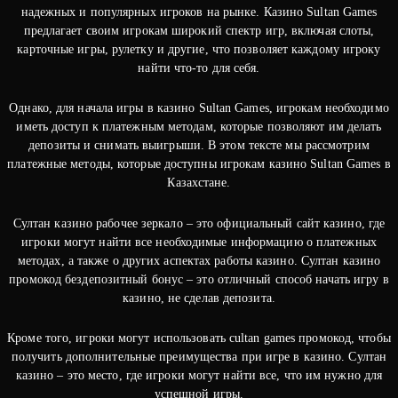
надежных и популярных игроков на рынке. Казино Sultan Games
предлагает своим игрокам широкий спектр игр, включая слоты,
карточные игры, рулетку и другие, что позволяет каждому игроку
найти что-то для себя.
Однако, для начала игры в казино Sultan Games, игрокам необходимо
иметь доступ к платежным методам, которые позволяют им делать
депозиты и снимать выигрыши. В этом тексте мы рассмотрим
платежные методы, которые доступны игрокам казино Sultan Games в
Казахстане.
Султан казино рабочее зеркало – это официальный сайт казино, где
игроки могут найти все необходимые информацию о платежных
методах, а также о других аспектах работы казино. Султан казино
промокод бездепозитный бонус – это отличный способ начать игру в
казино, не сделав депозита.
Кроме того, игроки могут использовать сultan games промокод, чтобы
получить дополнительные преимущества при игре в казино. Султан
казино – это место, где игроки могут найти все, что им нужно для
успешной игры.