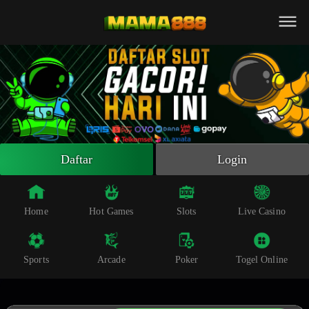
Beranda
Slot Online
Live Casino
Sportsbook
Arcade
Togel Online
Daftar
Login
Poker
Whatsapp
Home
Hot Games
Slots
Live Casino
Telegram
Sports
Arcade
Poker
Togel Online
Livechat