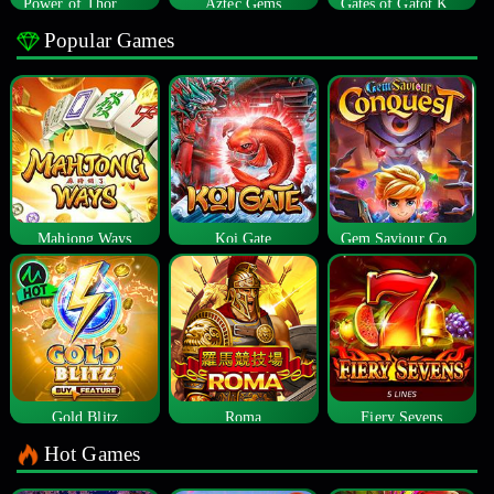
Power of Thor Megaways
Aztec Gems
Gates of Gatot Kaca
Popular Games
Mahjong Ways
Koi Gate
Gem Saviour Conquest
Gold Blitz
Roma
Fiery Sevens
Hot Games