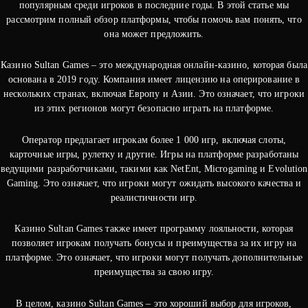
популярным среди игроков в последние годы. В этой статье мы
рассмотрим полный обзор платформы, чтобы помочь вам понять, что
она может предложить.
Казино Sultan Games – это международная онлайн-казино, которая была
основана в 2019 году. Компания имеет лицензию на оперирование в
нескольких странах, включая Европу и Азии. Это означает, что игроки
из этих регионов могут безопасно играть на платформе.
Оператор предлагает игрокам более 1 000 игр, включая слоты,
карточные игры, рулетку и другие. Игры на платформе разработаны
ведущими разработчиками, такими как NetEnt, Microgaming и Evolution
Gaming. Это означает, что игроки могут ожидать высокого качества и
реалистичности игр.
Казино Sultan Games также имеет программу лояльности, которая
позволяет игрокам получать бонусы и преимущества за их игру на
платформе. Это означает, что игроки могут получать дополнительные
преимущества за свою игру.
В целом, казино Sultan Games – это хороший выбор для игроков,