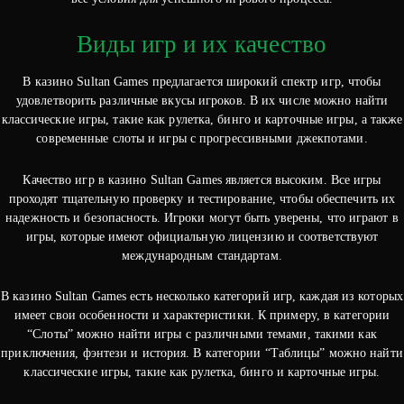
Виды игр и их качество
В казино Sultan Games предлагается широкий спектр игр, чтобы
удовлетворить различные вкусы игроков. В их числе можно найти
классические игры, такие как рулетка, бинго и карточные игры, а также
современные слоты и игры с прогрессивными джекпотами.
Качество игр в казино Sultan Games является высоким. Все игры
проходят тщательную проверку и тестирование, чтобы обеспечить их
надежность и безопасность. Игроки могут быть уверены, что играют в
игры, которые имеют официальную лицензию и соответствуют
международным стандартам.
В казино Sultan Games есть несколько категорий игр, каждая из которых
имеет свои особенности и характеристики. К примеру, в категории
“Слоты” можно найти игры с различными темами, такими как
приключения, фэнтези и история. В категории “Таблицы” можно найти
классические игры, такие как рулетка, бинго и карточные игры.