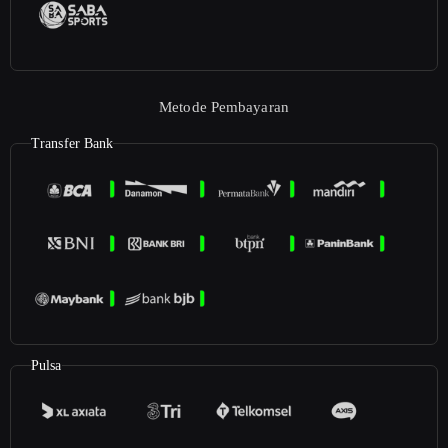
Metode Pembayaran
Transfer Bank
Pulsa