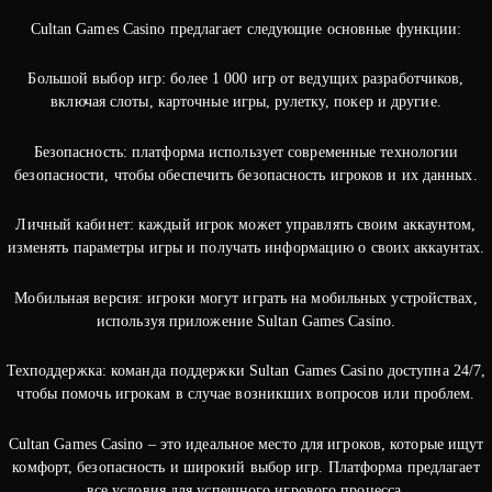
Сultan Games Casino предлагает следующие основные функции:
Большой выбор игр: более 1 000 игр от ведущих разработчиков,
включая слоты, карточные игры, рулетку, покер и другие.
Безопасность: платформа использует современные технологии
безопасности, чтобы обеспечить безопасность игроков и их данных.
Личный кабинет: каждый игрок может управлять своим аккаунтом,
изменять параметры игры и получать информацию о своих аккаунтах.
Мобильная версия: игроки могут играть на мобильных устройствах,
используя приложение Sultan Games Casino.
Техподдержка: команда поддержки Sultan Games Casino доступна 24/7,
чтобы помочь игрокам в случае возникших вопросов или проблем.
Сultan Games Casino – это идеальное место для игроков, которые ищут
комфорт, безопасность и широкий выбор игр. Платформа предлагает
все условия для успешного игрового процесса.