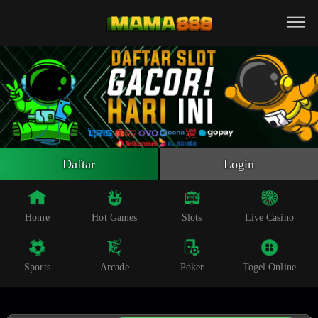
Beranda
Slot Online
Live Casino
Sportsbook
Arcade
Togel Online
Daftar
Login
Poker
Whatsapp
Home
Hot Games
Slots
Live Casino
Telegram
Sports
Arcade
Poker
Togel Online
Livechat