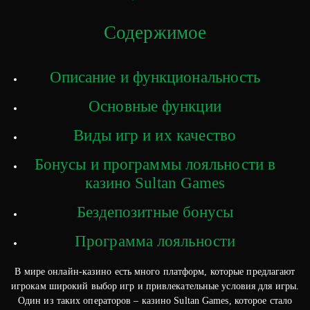
Содержимое
Описание и функциональность
Основные функции
Виды игр и их качество
Бонусы и программы лояльности в
казино Sultan Games
Бездепозитные бонусы
Программа лояльности
В мире онлайн-казино есть много платформ, которые предлагают
игрокам широкий выбор игр и привлекательные условия для игры.
Один из таких операторов – казино Sultan Games, которое стало