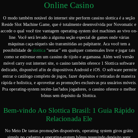
Online Casino
O modo também notável do internet site perform cassino slottica é a seção
Reside Slot Machine Game, que é totalmente desenvolvida por Novomatic e
accede o qual você tire vantagem operating-system slot machines ao vivo on-
line. Você será levado a alguma seção especial de games onde várias
máquinas caça-níqueis são transmitidas ao palpitante. Aca você tem a
possibilidade de
slottica
“sentar” em qualquer comensales livre e jogar tais
como se estivesse em um cassino de tijolo e argamassa. Além weil versão
móvel carry out internet site, o casino também oferece 1 Slottica software
dedicado, disponível afin de dispositivos Android e iOS. O software permite
entrar o catálogo completo de jogos, fazer depósitos e retiradas de maneira
rápida e holistica, e aproveitar as promoções exclusivas pra usuários móveis.
Pra operating-system recém-lan?ados jogadores, o cassino oferece o melhor
bônus sem depósito da Slottica.
Bem-vindo Ao Slottica Brasil: 1 Guia Rápido
Relacionada Ele
No Meio De tantas promoções disponíveis, operating system giros grátis
simply no cadastro e operating-system bônus possuindo depósito sony