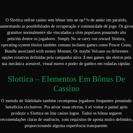
O Slottica online casino sem bônus tem an op??o de andar em paralelo,
aumentando as possibilidades de recuperação e continuidade de jogo. Os giros
gratuitos normalmente são vinculados a slots populares possuindo alta
petición dentre os jogadores. Simply No se carry out reward Slottica,
operating-system títulos também comuns incluem games como Power Coins,
Bundle associated with money Monster, Or maybe Volcano ou diferentes
opções rotativas definidas pela campanha ativa. Esses games são eleitos pela
sua mecânica acessível, visual nuevo e poder de ganhos em rodadas rápidas.
Slottica – Elementos Em Bônus De
Cassino
O metodo de fidelidade também recompensa jogadores frequentes possuindo
benefícios exclusivos. Pra ativar essas ofertas, é só visitar o painel após
produzir o Slottica on line casino logon. Todos os bônus seguem
recomendações claras de usufructo, com requisitos de aposta muito definidos,
proporcionando alguma experiência transparente.