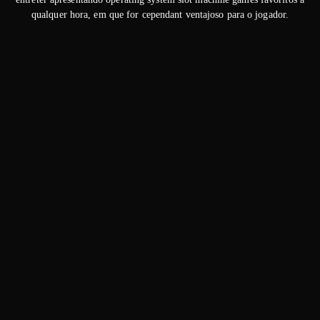
qualquer hora, em que for cependant ventajoso para o jogador.