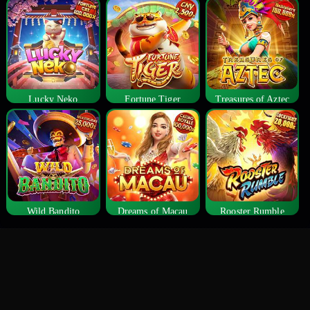
Lucky Neko
Fortune Tiger
Treasures of Aztec
Wild Bandito
Dreams of Macau
Rooster Rumble