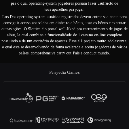
pra o qual operating-system jogadores possam fazer usufructo de
teus aparelhos pra jogar.
Los Dos operating-system usuários registrados devem entrar sua conta para
conseguir acesso aos saldos em dinheiro e bônus, usar os bônus e executar
outras ações. O Slottica é o portal well-liked pra entretenimento de jogos de
albur, la cual combina a funcionalidade de 1 cassino on-line completo
possuindo a de um escritório de apostas. Esse é 1 projeto muito adolescente,
o qual está se desenvolvendo de foma acelerada e aceita jogadores de vários
países, comprehensive carry out País e conduct mundo.
Penyedia Games