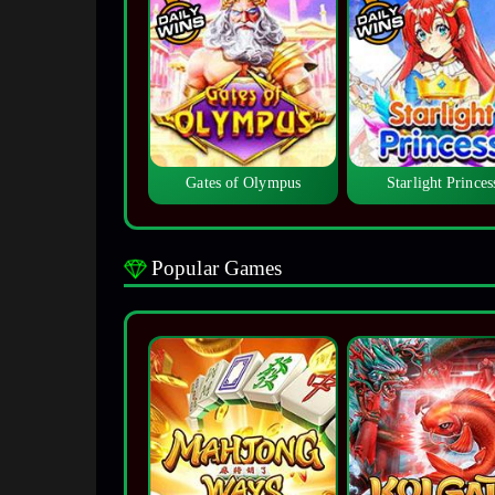
Gates of Olympus
Starlight Princes
Popular Games