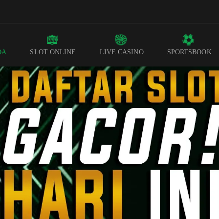
DA
SLOT ONLINE
LIVE CASINO
SPORTSBOOK