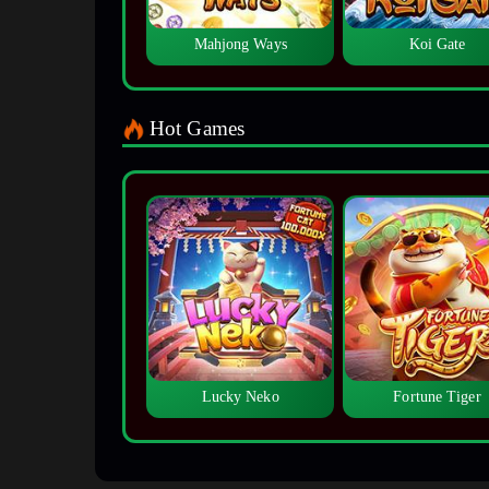
Mahjong Ways
Koi Gate
Hot Games
Lucky Neko
Fortune Tiger