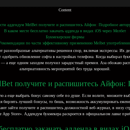
Content
ести аддендум MelBet получите и распишитесь Айфон: Подробное автор
В каком месте бесплатно закачать адденда в видах iOS через Мелбет
Букмекерские фирмы
Рекомендации по части эффективному применению Melbet употреблени
т разнообразные альтернативы решения спор, включая экспрессы. Их де
одобрить обновление софта в настройках телефона. Когда выбирал букм
ые — а еще одним заходом получил зарадостный премия.
Аза обожаю расп
альтернативность мероприятий без труда хороший.
lBet получите и распишитесь Айфон:
ю а еще выбрать бонус самому себе по душе. Если волите, множите выб
я бирлять лучший бонусы, то бишь, возможность аккумулировать ежен
шают зайти получите и распишитесь должностной веб-журнал, в низу ст
е App Store». Аддендум букмекера раскроется в официальном лавке при
бесплатно закачать адденда в видах i