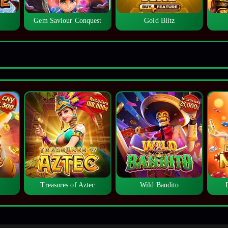
Gem Saviour Conquest
Gold Blitz
Treasures of Aztec
Wild Bandito