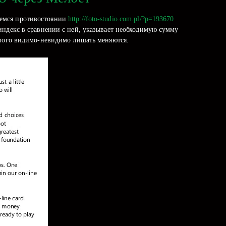
шемся противостоянии
http://foto-studio.com.pl/?p=193670
индекс в сравнении с ней, указывает необходимую сумму
ового видимо-невидимо лишать меняются.