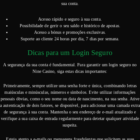
sua conta.
Acesso rápido e seguro à sua conta.
Possibilidade de gerir o seu saldo e histórico de apostas.
Acesso a bónus e promoções exclusivas.
Suporte ao cliente 24 horas por dia, 7 dias por semana.
Dicas para um Login Seguro
A segurança da sua conta é fundamental. Para garantir um login seguro no
Nine Casino, siga estas dicas importantes:
Primeiramente, sempre utilize uma senha forte e única, combinando letras
maiúsculas e minúsculas, números e símbolos. Evite utilizar informações
pessoais óbvias, como o seu nome ou data de nascimento, na sua senha. Ative
a autenticação de dois fatores, se disponível, para adicionar uma camada extra
de segurança à sua conta. Mantenha o seu endereço de e-mail atualizado e
verifique a sua caixa de entrada regularmente para detetar qualquer atividade
suspeita.
Esteja atento a e-mails ou mensagens fraudulentas que solicitem as suas