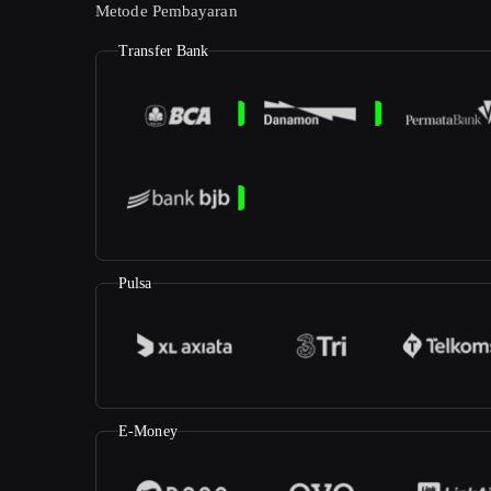
Metode Pembayaran
Transfer Bank
Pulsa
E-Money