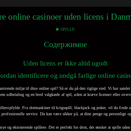
re online casinoer uden licens i Dan
▶️ SPILLE
Содержимое
Uden licens er ikke altid ugodt
rdan identificere og undgå farlige online casi
ntrende miljø til dine online spil? Så er du på den rigtige sted. Vi har samlet
em udbetaling og en bred valgkæde af spil, uden at kræve licenser eller over
illeropfylde. Fra slotmaskiner til krigsspill, blackjack og poker, vil du finde 
g professionelle service. Du kan være sikker på, at dine penge og personlige op
ye og eksisterende spillere. Det er perfekt for dem, der ønsker at spille uden