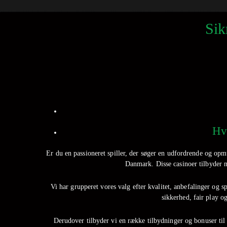
Sik
Hvo
Er du en passioneret spiller, der søger en udfordrende og opmu
Danmark. Disse casinoer tilbyder n
Vi har grupperet vores valg efter kvalitet, anbefalinger og sp
sikkerhed, fair play o
Derudover tilbyder vi en række tilbydninger og bonuser til n