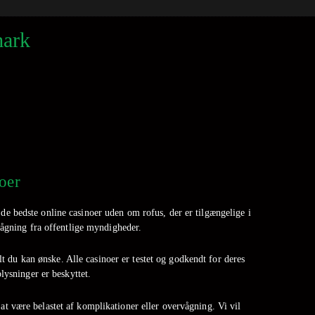
mark
noer
 de bedste online casinoer uden om rofus, der er tilgængelige i
vågning fra offentlige myndigheder.
alt du kan ønske. Alle casinoer er testet og godkendt for deres
lysninger er beskyttet.
 at være belastet af komplikationer eller overvågning. Vi vil