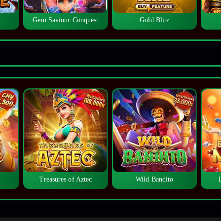
Gem Saviour Conquest
Gold Blitz
Treasures of Aztec
Wild Bandito