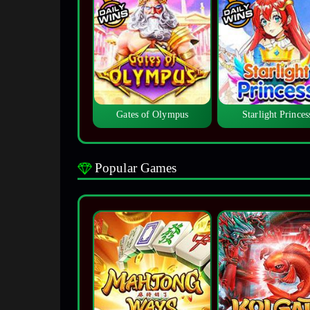
Gates of Olympus
Starlight Princes
Popular Games