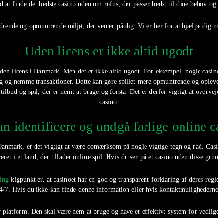
 at finde det bedste casino uden om rofus, der passer bedst til dine behov og
rdrende og opmuntrende miljø, der venter på dig. Vi er her for at hjælpe dig m
Uden licens er ikke altid ugodt
den licens i Danmark. Men det er ikke altid ugodt. For eksempel, nogle casino
ig og nemme transaktioner. Dette kan gøre spillet mere opmuntrende og opleve
tilbud og spil, der er nemt at bruge og forstå. Det er derfor vigtigt at overve
casino.
n identificere og undgå farlige online c
 Danmark, er det vigtigt at være opmærksom på nogle vigtige tegn og råd. Cas
treret i et land, der tillader online spil. Hvis du ser på et casino uden disse 
ling
kigpunkt er, at casinoet har en god og transparent forklaring af deres regl
24/7. Hvis du ikke kan finde denne information eller hvis kontaktmuligheder
er platform. Den skal være nem at bruge og have et effektivt system for vedlig