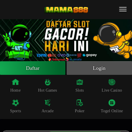
Beranda
Slot Online
Live Casino
Sportsbook
Arcade
Togel Online
Daftar
Login
Poker
Whatsapp
Home
Hot Games
Slots
Live Casino
Telegram
Sports
Arcade
Poker
Togel Online
Livechat