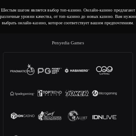
Шестым шагом является выбор топ-казино. Онлайн-казино предлагают
различные уровни качества, от топ-казино до новых казино. Вам нужно
выбрать онлайн-казино, которое соответствует вашим предпочтениям.
Penyedia Games