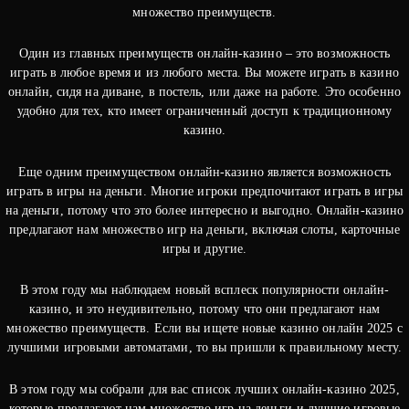
множество преимуществ.
Один из главных преимуществ онлайн-казино – это возможность
играть в любое время и из любого места. Вы можете играть в казино
онлайн, сидя на диване, в постель, или даже на работе. Это особенно
удобно для тех, кто имеет ограниченный доступ к традиционному
казино.
Еще одним преимуществом онлайн-казино является возможность
играть в игры на деньги. Многие игроки предпочитают играть в игры
на деньги, потому что это более интересно и выгодно. Онлайн-казино
предлагают нам множество игр на деньги, включая слоты, карточные
игры и другие.
В этом году мы наблюдаем новый всплеск популярности онлайн-
казино, и это неудивительно, потому что они предлагают нам
множество преимуществ. Если вы ищете новые казино онлайн 2025 с
лучшими игровыми автоматами, то вы пришли к правильному месту.
В этом году мы собрали для вас список лучших онлайн-казино 2025,
которые предлагают нам множество игр на деньги и лучшие игровые