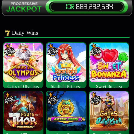
Daily Wins
Gates of Olympus
Starlight Princess
Sweet Bonanza