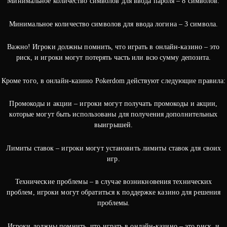
Минимальное количество символов для ввода пароля – 8 символов.
Минимальное количество символов для ввода логина – 3 символа.
Важно! Игроки должны помнить, что играть в онлайн-казино – это
риск, и игроки могут потерять часть или всю сумму депозита.
Кроме того, в онлайн-казино Pokerdom действуют следующие правила:
Промокоды и акции – игроки могут получать промокоды и акции,
которые могут быть использованы для получения дополнительных
выигрышей.
Лимиты ставок – игроки могут установить лимиты ставок для своих
игр.
Технические проблемы – в случае возникновения технических
проблем, игроки могут обратиться к поддержке казино для решения
проблемы.
Игроки должны помнить, что играть в онлайн-казино – это риск, и