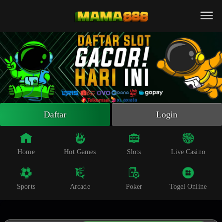
Beranda
Slot Online
Live Casino
Sportsbook
Arcade
Togel Online
Daftar
Login
Poker
Whatsapp
Home
Hot Games
Slots
Live Casino
Telegram
Sports
Arcade
Poker
Togel Online
Livechat