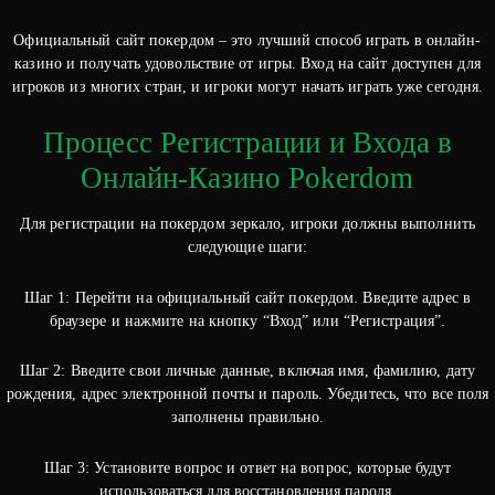
Официальный сайт покердом – это лучший способ играть в онлайн-
казино и получать удовольствие от игры. Вход на сайт доступен для
игроков из многих стран, и игроки могут начать играть уже сегодня.
Процесс Регистрации и Входа в
Онлайн-Казино Pokerdom
Для регистрации на покердом зеркало, игроки должны выполнить
следующие шаги:
Шаг 1: Перейти на официальный сайт покердом. Введите адрес в
браузере и нажмите на кнопку “Вход” или “Регистрация”.
Шаг 2: Введите свои личные данные, включая имя, фамилию, дату
рождения, адрес электронной почты и пароль. Убедитесь, что все поля
заполнены правильно.
Шаг 3: Установите вопрос и ответ на вопрос, которые будут
использоваться для восстановления пароля.