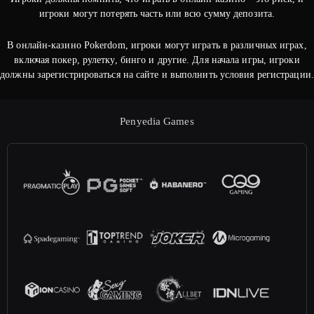
игроки могут потерять часть или всю сумму депозита.
В онлайн-казино Pokerdom, игроки могут играть в различных играх,
включая покер, рулетку, бинго и другие. Для начала игры, игроки
должны зарегистрироваться на сайте и выполнить условия регистрации.
Penyedia Games