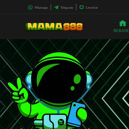
Whatsapp
Telegram
Livechat
BERAN