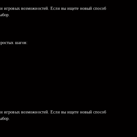
х и игровых возможностей. Если вы ищете новый способ
ыбор.
простых шагов:
х и игровых возможностей. Если вы ищете новый способ
ыбор.