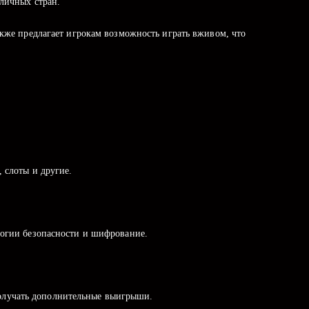
зличных стран.
акже предлагает игрокам возможность играть вживом, что
, слоты и другие.
логии безопасности и шифрование.
получать дополнительные выигрыши.