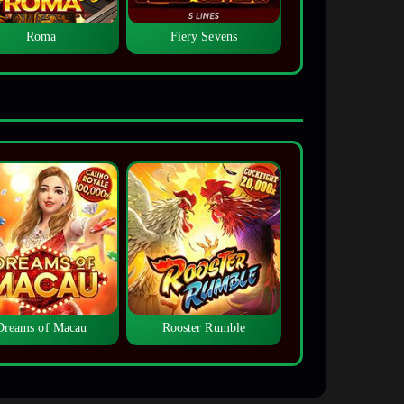
Roma
Fiery Sevens
Dreams of Macau
Rooster Rumble