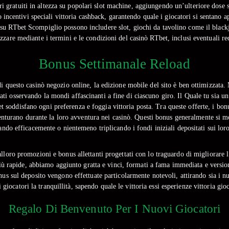
 giri gratuiti in altezza su popolari slot machine, aggiungendo un’ulteriore d
ino incentivi speciali vittoria cashback, garantendo quale i giocatori si sentano
a su RTbet Scompiglio possono includere slot, giochi da tavolino come il blackja
are mediante i termini e le condizioni del casinò RTbet, inclusi eventuali requi
Bonus Settimanale Reload
 questo casinò negozio online, la edizione mobile del sito è ben ottimizzata. Me
tati osservando la mondi affascinanti a fine di ciascuno giro. Il Quale tu sia u
t soddisfano ogni preferenza e foggia vittoria posta. Tra queste offerte, i bon
venturano durante la loro avventura nei casinò. Questi bonus generalmente si m
ndo efficacemente o nientemeno triplicando i fondi iniziali depositati sui lor
oro promozioni e bonus allettanti progettati con lo traguardo di migliorare l’
più rapide, abbiamo aggiunto gratta e vinci, formati a fama immediata e versi
us sul deposito vengono effettuate particolarmente notevoli, attirando sia i nuo
 giocatori la tranquillità, sapendo quale le vittoria essi esperienze vittoria g
Regalo Di Benvenuto Per I Nuovi Giocatori