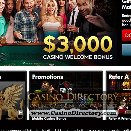
elievi vengono effettuate fissati a 10 €, rendendo il gioco cortese a qualsivogli