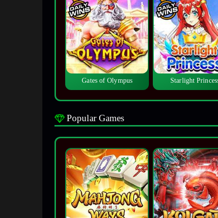
Gates of Olympus
Starlight Princes
Popular Games