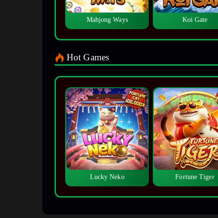
Mahjong Ways
Koi Gate
Hot Games
Lucky Neko
Fortune Tiger