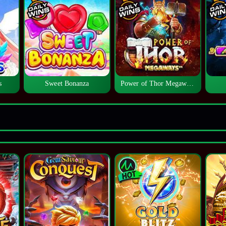
s
Sweet Bonanza
Power of Thor Megaways