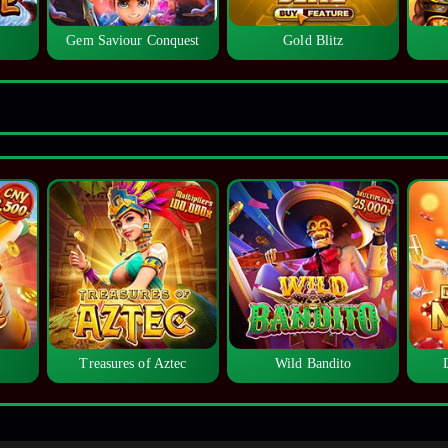
Gem Saviour Conquest
Gold Blitz
Treasures of Aztec
Wild Bandito