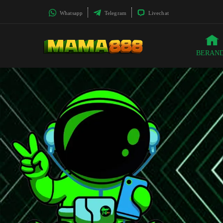
Whatsapp
Telegram
Livechat
BERAN