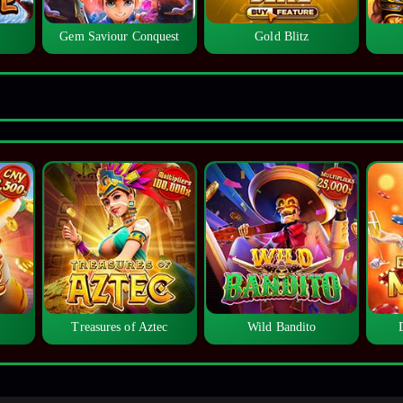
Gem Saviour Conquest
Gold Blitz
Treasures of Aztec
Wild Bandito