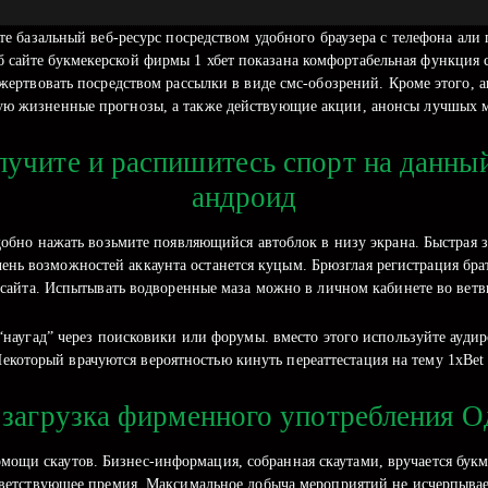
ите базальный веб-ресурс посредством удобного браузера с телефона ал
 сайте букмекерской фирмы 1 хбет показана комфортабельная функция
 жертвовать посредством рассылки в виде смс-обозрений.
Кроме этого, 
кую жизненные прогнозы, а также действующие акции, анонсы лучшых 
лучите и распишитесь спорт на данный 
андроид
добно нажать возьмите появляющийся автоблок в низу экрана. Быстрая з
ень возможностей аккаунта останется куцым. Брюзглая регистрация бра
сайта. Испытывать водворенные маза можно в личном кабинете во ветв
“наугад” через поисковики или форумы. вместо этого используйте ауди
екоторый врачуются вероятностью кинуть переаттестация на тему 1xBet 
 загрузка фирменного употребления О
помощи скаутов. Бизнес-информация, собранная скаутами, вручается букм
ветствующее премия. Максимальное добыча мероприятий не исчерпываетс