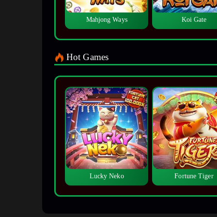
Mahjong Ways
Koi Gate
Hot Games
Lucky Neko
Fortune Tiger