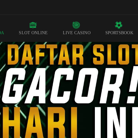
DA
SLOT ONLINE
LIVE CASINO
SPORTSBOOK