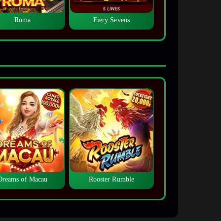
Roma
Fiery Sevens
Dreams of Macau
Rooster Rumble