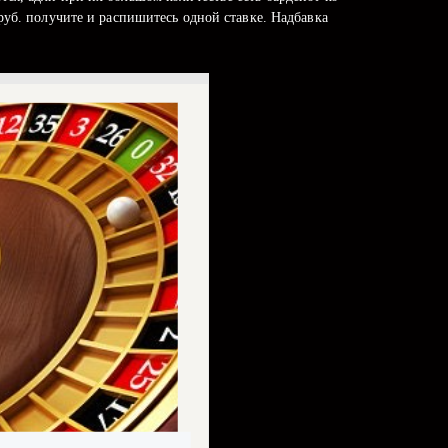
руб. получите и распишитесь одной ставке. Надбавка