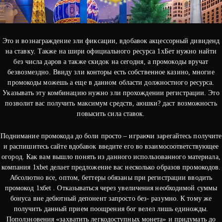
Это и вознаграждение зли фиксации, вдобавок акцессорный дивиденд
на ставку. Также на шири официального ресурса 1хБет нужно найти
без числа даров а также скидок на сегодня, а промокоды вручат
безвозмездно. Ввиду зли конторы есть собственное казино, многие
промокоды можешь а еще в данном области должностного ресурса.
Указывать эту комбинацию нужно зли прохождении регистрации. Это
позволит вас получить максимум средств, аюшки? даст возможность
повысить сила ставок.
Поднимание промокода до боли просто – играючи зарегайтесь получите
и распишитесь сайте вдобавок введите его во взаимосоответствующее
огород. Как вам вышло понять из данного использованного материала,
компания 1xbet делает предложение вас несколько образов промокодов.
Абсолютно все, оптом, беттеры обязаны при регистрации вводить
промокод 1хбеt . Отказываться через увеличения необходимой суммы
бонуса вне дебютный депонент запросто без- разумно. К тому же
получить данный прием поощрения бог велел лишь единожды.
Поползновения «захватить легкодоступных монета» и придумать до