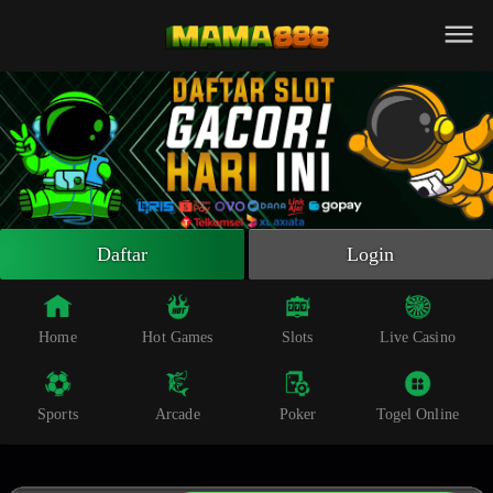
Beranda
Slot Online
Live Casino
Sportsbook
Arcade
Togel Online
Daftar
Login
Poker
Whatsapp
Home
Hot Games
Slots
Live Casino
Telegram
Sports
Arcade
Poker
Togel Online
Livechat