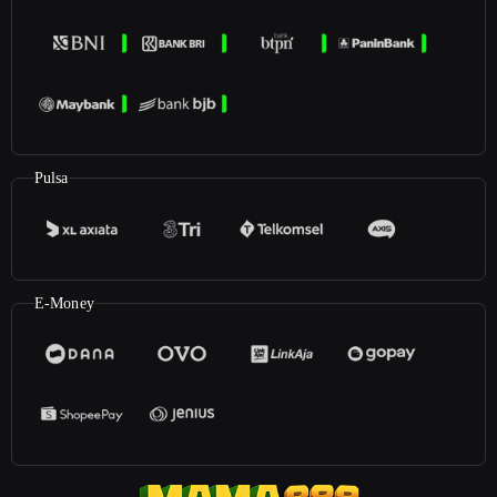
Pulsa
E-Money