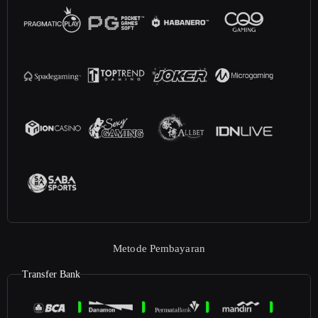
Metode Pembayaran
Transfer Bank