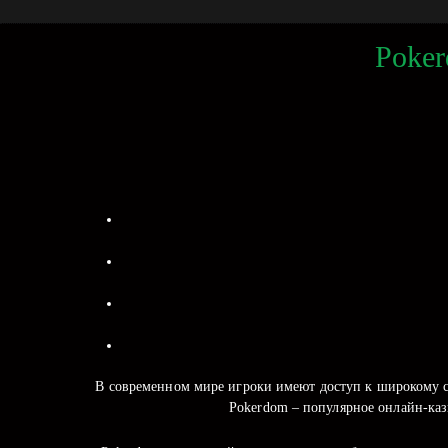
Poker
В современном мире игроки имеют доступ к широкому сп
Pokerdom – популярное онлайн-каз