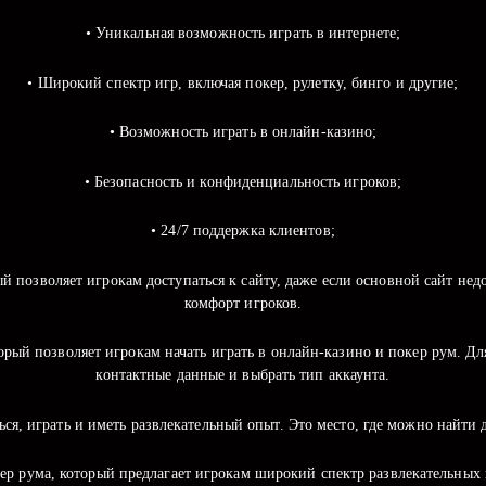
• Уникальная возможность играть в интернете;
• Широкий спектр игр, включая покер, рулетку, бинго и другие;
• Возможность играть в онлайн-казино;
• Безопасность и конфиденциальность игроков;
• 24/7 поддержка клиентов;
й позволяет игрокам доступаться к сайту, даже если основной сайт не
комфорт игроков.
торый позволяет игрокам начать играть в онлайн-казино и покер рум. Д
контактные данные и выбрать тип аккаунта.
ться, играть и иметь развлекательный опыт. Это место, где можно найти 
ер рума, который предлагает игрокам широкий спектр развлекательных