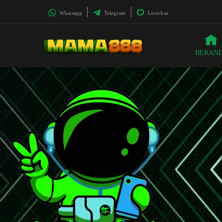
Whatsapp
Telegram
Livechat
BERAN