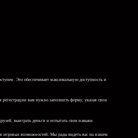
доступен. Это обеспечивает максимальную доступность и
ля регистрации вам нужно заполнить форму, указав свои
друзей, выиграть деньги и испытать свои навыки.
 и игровых возможностей. Мы рады видеть вас на нашем