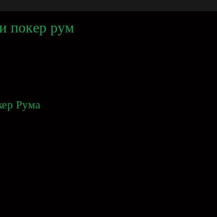
и покер рум
кер Рума