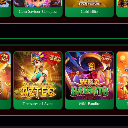
Gem Saviour Conquest
Gold Blitz
Treasures of Aztec
Wild Bandito