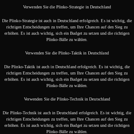
Verwenden Sie die Plinko-Strategie in Deutschland
Die Plinko-Strategie ist auch in Deutschland erfolgreich. Es ist wichtig, die
richtigen Entscheidungen zu treffen, um Ihre Chancen auf den Sieg zu
erhöhen. Es ist auch wichtig, sich ein Budget zu setzen und die richtigen
Plinko-Bälle zu wählen.
Verwenden Sie die Plinko-Taktik in Deutschland
Die Plinko-Taktik ist auch in Deutschland erfolgreich. Es ist wichtig, die
richtigen Entscheidungen zu treffen, um Ihre Chancen auf den Sieg zu
erhöhen. Es ist auch wichtig, sich ein Budget zu setzen und die richtigen
Plinko-Bälle zu wählen.
Verwenden Sie die Plinko-Technik in Deutschland
Die Plinko-Technik ist auch in Deutschland erfolgreich. Es ist wichtig, die
richtigen Entscheidungen zu treffen, um Ihre Chancen auf den Sieg zu
erhöhen. Es ist auch wichtig, sich ein Budget zu setzen und die richtigen
Plinko-Bälle zu wählen.