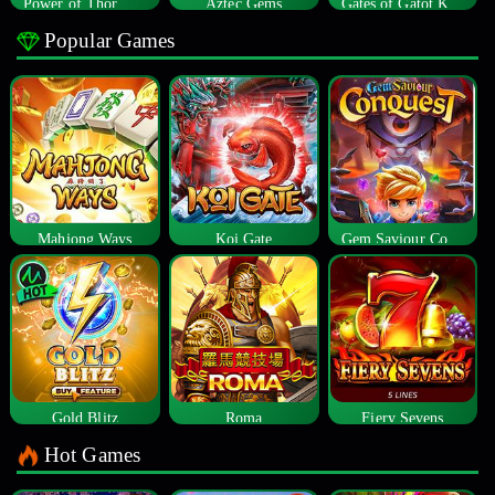
Power of Thor Megaways
Aztec Gems
Gates of Gatot Kaca
Popular Games
Mahjong Ways
Koi Gate
Gem Saviour Conquest
Gold Blitz
Roma
Fiery Sevens
Hot Games