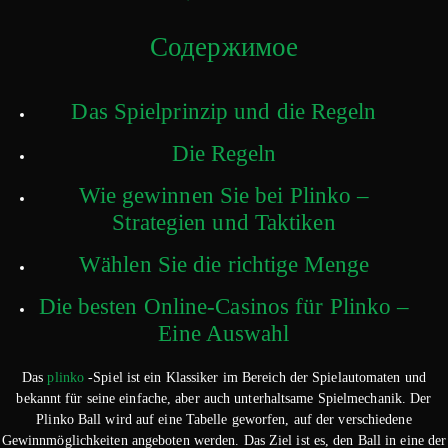
Содержимое
Das Spielprinzip und die Regeln
Die Regeln
Wie gewinnen Sie bei Plinko –
Strategien und Taktiken
Wählen Sie die richtige Menge
Die besten Online-Casinos für Plinko –
Eine Auswahl
Das
plinko
-Spiel ist ein Klassiker im Bereich der Spielautomaten und
bekannt für seine einfache, aber auch unterhaltsame Spielmechanik. Der
Plinko Ball wird auf eine Tabelle geworfen, auf der verschiedene
Gewinnmöglichkeiten angeboten werden. Das Ziel ist es, den Ball in eine der