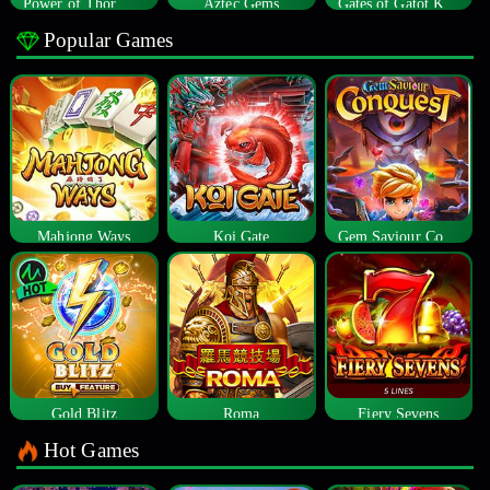
Power of Thor Megaways
Aztec Gems
Gates of Gatot Kaca
Popular Games
Mahjong Ways
Koi Gate
Gem Saviour Conquest
Gold Blitz
Roma
Fiery Sevens
Hot Games