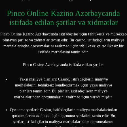
Pinco Online Kazino Azərbaycanda
istifadə edilən şərtlər və xidmətlər
Pinco Online Kazino Azərbaycanda istifadəçilər üçün təhlükəsiz və mürəkkəb
olmayan şərtlər və xidmətlər təmin edir. Bu casino, istifadəçilərin maliyyə
mərhələlərindən qorxumalarını azaltmaq üçün təhlükəsiz və təhlükəsiz bir
istifadə mərhələsini təmin edir.
Pinco Casino Azərbaycanda istifadə edilən şərtlər:
Yaxşı maliyyə planları: Casino, istifadəçilərin maliyyə
mərhələlərini təhlükəsiz kəndləndirmək üçün yaxşı maliyyə
planları təmin edir. Bu planlar, istifadəçilərin maliyyə
mərhələlərindən qorxumalarını azaltmaq üçün yaradılmışdır.
Qorunma şərtləri: Casino, istifadəçilərin maliyyə mərhələlərindən
qorxumalarını azaltmaq üçün qorunma şərtlərini təmin edir. Bu
şərtlər, istifadəçilərin maliyyə mərhələlərindən qorxumalarını