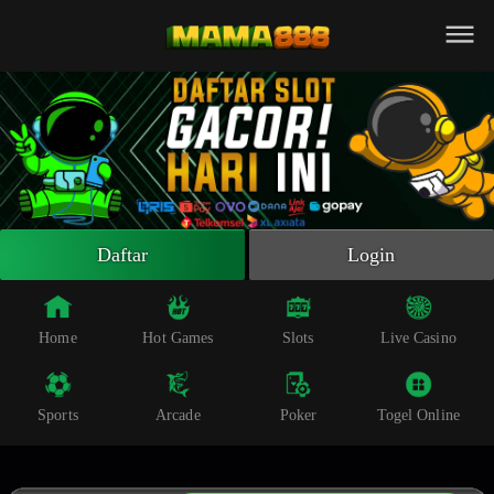
Beranda
Slot Online
Live Casino
Sportsbook
Arcade
Togel Online
Daftar
Login
Poker
Whatsapp
Home
Hot Games
Slots
Live Casino
Telegram
Sports
Arcade
Poker
Togel Online
Livechat