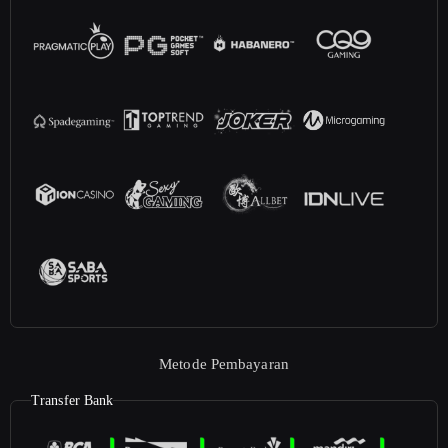
Metode Pembayaran
Transfer Bank