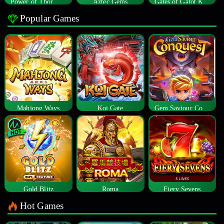
Power of Thor Megaways
Aztec Gems
Gates of Gatot Kaca
Popular Games
Mahjong Ways
Koi Gate
Gem Saviour Conquest
Gold Blitz
Roma
Fiery Sevens
Hot Games