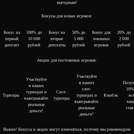
выгодным!
Бонусы для новых игроков:
Бонус на
100% до
Бонус на
50% до
Бонус для
20% до
первый
10 000
вторые
5 000
лояльных
2 000
депозит
рублей
депозиты
рублей
игроков
рублей
Акции для постоянных игроков:
Участвуйте
Участвуйте
в наших
Получ
в наших
слот-
10%
турнирах и
Слот-
Турниры
турнирах и
Кэшбэк
вс
выигрывайте
турниры
выигрывайте
ваш
реальные
реальные
став
деньги!
деньги!
Важно! Бонусы и акции могут изменяться, поэтому мы рекомендуем