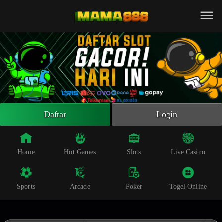
Beranda
Slot Online
Live Casino
Sportsbook
Arcade
Togel Online
Daftar
Login
Poker
Whatsapp
Home
Hot Games
Slots
Live Casino
Telegram
Sports
Arcade
Poker
Togel Online
Livechat