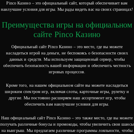
Pinco Казино – это официальный сайт, который обеспечивает вам
наилучшие условия для игры. Мы рады видеть вас на своих страницах!
Преимущества игры на официальном
сайте Pinco Казино
Официальный сайт Pinco Казино – это место, где вы можете
насладиться игрой на деньги, не беспокоясь о безопасности своих
данных и средств. Мы используем защищенный сервер, чтобы
обеспечить безопасность вашей информации и обеспечить честность
игровых процессов.
Кроме того, на нашем официальном сайте вы можете насладиться
широким спектром игр, включая слоты, карточные игры, рулетку и
другие. Мы постоянно расширяем наш ассортимент игр, чтобы
обеспечить вам наилучшие условия для игры.
Наш официальный сайт Pinco Казино – это также место, где вы можете
получать различные бонусы и промокоды, чтобы увеличить свои шансы
на выигрыш. Мы предлагаем различные программы лояльности, чтобы