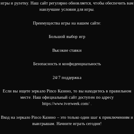
игры и рулетку. Наш сайт регулярно обновляется, чтобы обеспечить вам
наилучшие условия для игры.
Преимущества игры на нашем сайте:
Большой выбор игр
Высокие ставки
Безопасность и конфиденциальность
24/7 поддержка
Если вы ищете зеркало Pinco Казино, то вы находитесь в правильном
месте. Наш официальный сайт доступен по адресу
https://www.tverweek.com/ .
Вход на зеркало Pinco Казино – это только один шаг к приключениям и
выигрышам. Начните играть сегодня!