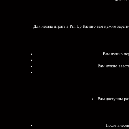
Для начала играть в Pin Up Казино вам нужно зарегис
Вам нужно пер
Вам нужно ввести
Вам доступны раз
После внесен