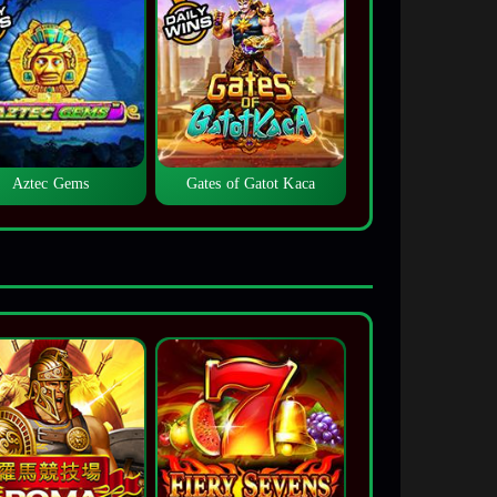
Aztec Gems
Gates of Gatot Kaca