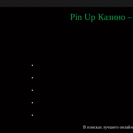
Pin Up Казино –
В поисках лучшего онлайн