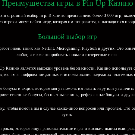
Преимущества игры в Pin Up Казино
то огромный выбор игр. В казино представлено более 3 000 игр, включа
что игроки могут найти игру, которая им понравится, и насладиться проц
Большой выбор игр
аботчиков, таких как NetEnt, Microgaming, Playtech и других. Это означ
любят, а также попробовать новые и интересные игры.
Up Казино является высокий уровень безопасности. Казино использует 
в, включая шифрование данных и использование надежных платежных 
е бонусы и акции, которые могут помочь им начать игру или увеличит
риветственные бонусы, бесплатные спины, реферальные бонусы и други
ку, чтобы помочь им в случае каких-либо вопросов или проблем. Это о
суток.
я игроков, которые ищут развлекательные игры и высокие шансы выигры
ности, бонусами и поддержкой, это казино является одним из лучших н