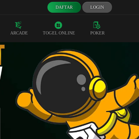
DAFTAR
LOGIN
ARCADE
TOGEL ONLINE
POKER