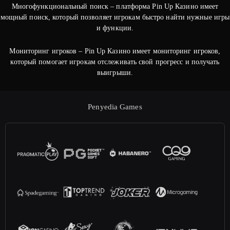
Многофункциональный поиск – платформа Pin Up Казино имеет
мощный поиск, который позволяет игрокам быстро найти нужные игры
и функции.
Мониторинг игроков – Pin Up Казино имеет мониторинг игроков,
который помогает игрокам отслеживать свой прогресс и получать
выигрыши.
Penyedia Games