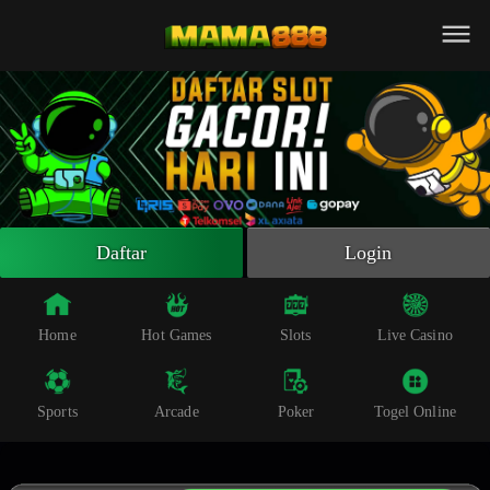
Beranda
Slot Online
Live Casino
Sportsbook
Arcade
Togel Online
Daftar
Login
Poker
Whatsapp
Home
Hot Games
Slots
Live Casino
Telegram
Sports
Arcade
Poker
Togel Online
Livechat