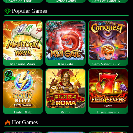
Power of Thor Megaways
Aztec Gems
Gates of Gatot Kaca
Popular Games
Mahjong Ways
Koi Gate
Gem Saviour Conquest
Gold Blitz
Roma
Fiery Sevens
Hot Games