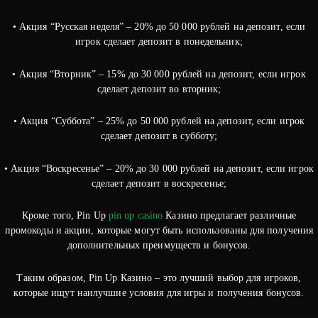
• Акция “Русская неделя” – 20% до 50 000 рублей на депозит, если
игрок сделает депозит в понедельник;
• Акция “Вторник” – 15% до 30 000 рублей на депозит, если игрок
сделает депозит во вторник;
• Акция “Суббота” – 25% до 50 000 рублей на депозит, если игрок
сделает депозит в субботу;
• Акция “Воскресенье” – 20% до 30 000 рублей на депозит, если игрок
сделает депозит в воскресенье;
Кроме того, Pin Up
pin up casino
Казино предлагает различные
промокоды и акции, которые могут быть использованы для получения
дополнительных преимуществ и бонусов.
Таким образом, Pin Up Казино – это лучший выбор для игроков,
которые ищут наилучшие условия для игры и получения бонусов.