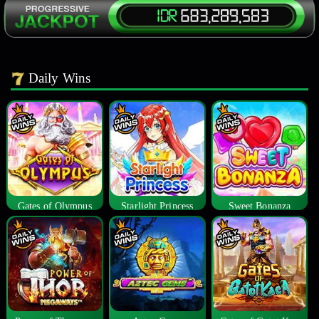
Daily Wins
Gates of Olympus
Starlight Princess
Sweet Bonanza