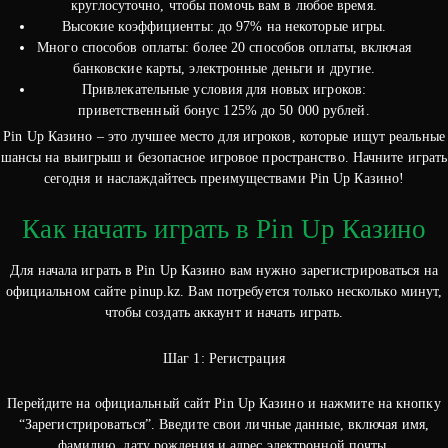
круглосуточно, чтобы помочь вам в любое время.
Высокие коэффициенты: до 97% на некоторые игры.
Много способов оплаты: более 20 способов оплаты, включая
банковские карты, электронные деньги и другие.
Привлекательные условия для новых игроков:
приветственный бонус 125% до 50 000 рублей.
Pin Up Казино – это лучшее место для игроков, которые ищут реальные
шансы на выигрыш и безопасное игровое пространство. Начните играть
сегодня и наслаждайтесь преимуществами Pin Up Казино!
Как начать играть в Pin Up Казино
Для начала играть в Pin Up Казино вам нужно зарегистрироваться на
официальном сайте pinup.kz. Вам потребуется только несколько минут,
чтобы создать аккаунт и начать играть.
Шаг 1: Регистрация
Перейдите на официальный сайт Pin Up Казино и нажмите на кнопку
“Зарегистрироваться”. Введите свои личные данные, включая имя,
фамилию, дату рождения и адрес электронной почты.