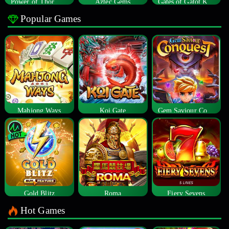
Power of Thor Megaways
Aztec Gems
Gates of Gatot Kaca
Popular Games
Mahjong Ways
Koi Gate
Gem Saviour Conquest
Gold Blitz
Roma
Fiery Sevens
Hot Games