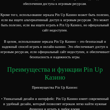
обеспечения доступа к игровым ресурсам.
Кроме того, использование зеркала Pin Up Казино может быть полезно,
если вы ищете альтернативный доступ к игровым ресурсам. Это может
быть полезно, если вы ищете играть в Pin Up Казино, но официальный
сайт недоступен.
В целом, использование зеркала Pin Up Казино – это безопасный и
надежный способ играть в онлайн-казино. Это обеспечивает доступ к
игровым ресурсам, если официальный сайт недоступен, и обеспечивает
безопасность и надежность игры.
Преимущества и функции Pin Up
Казино
Преимущества Pin Up Казино:
• Уникальный дизайн и интерфейс: Pin Up Казино имеет современный
и удобный дизайн, который позволяет игрокам легко найти нужные
функции и играть в любое время.