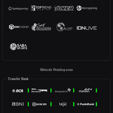
Metode Pembayaran
Transfer Bank