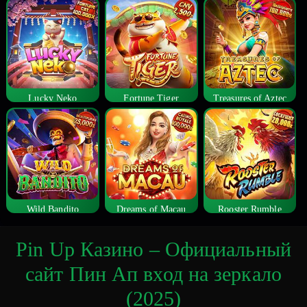
Lucky Neko
Fortune Tiger
Treasures of Aztec
Wild Bandito
Dreams of Macau
Rooster Rumble
Pin Up Казино – Официальный
сайт Пин Ап вход на зеркало
(2025)