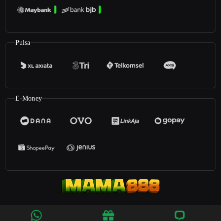
Pulsa
E-Money
©2023
Mama888
. All rights reserved | 18+