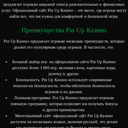
предлагает игрокам широкий спектр развлекательных и финансовых
услуг. Официальный сайт Pin Up Казино – это место, где игроки могут
найти все, что им нужно для комфортной и безопасной игры.
Преимущества Pin Up Казино
Pin Up Казино предлагает игрокам несколько преимуществ, которые
делают его популярным среди игроков. В частности, это:
Большой выбор игр: на официальном сайте Pin Up Казино
доступно более 3 000 игр, включая слоты, карточные игры,
рулетку и другие.
Безопасность: Pin Up Казино использует современные
технологии безопасности, чтобы обеспечить безопасность
игроков и их данных.
Лояльная программа: Pin Up Казино предлагает игрокам
лояльную программу, которая позволяет им получать бонусы
и другие преимущества.
Многоязычный сайт: официальный сайт Pin Up Казино
доступен на нескольких языках, включая русский, что делает
его доступным для игроков из России и других стран.