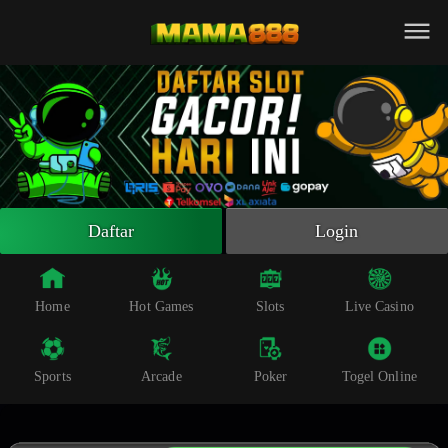
Beranda
Slot Online
Live Casino
Sportsbook
Arcade
Togel Online
Daftar
Login
Poker
Whatsapp
Home
Hot Games
Slots
Live Casino
Telegram
Sports
Arcade
Poker
Togel Online
Livechat