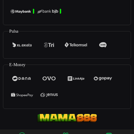
Pulsa
E-Money