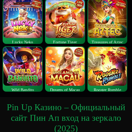
Lucky Neko
Fortune Tiger
Treasures of Aztec
Wild Bandito
Dreams of Macau
Rooster Rumble
Pin Up Казино – Официальный
сайт Пин Ап вход на зеркало
(2025)