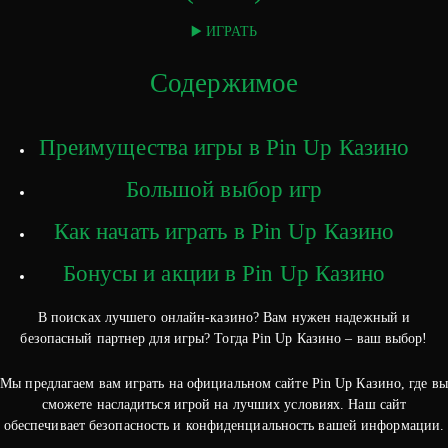
▶️ ИГРАТЬ
Содержимое
Преимущества игры в Pin Up Казино
Большой выбор игр
Как начать играть в Pin Up Казино
Бонусы и акции в Pin Up Казино
В поисках лучшего онлайн-казино? Вам нужен надежный и
безопасный партнер для игры? Тогда Pin Up Казино – ваш выбор!
Мы предлагаем вам играть на официальном сайте Pin Up Казино, где вы
сможете насладиться игрой на лучших условиях. Наш сайт
обеспечивает безопасность и конфиденциальность вашей информации.