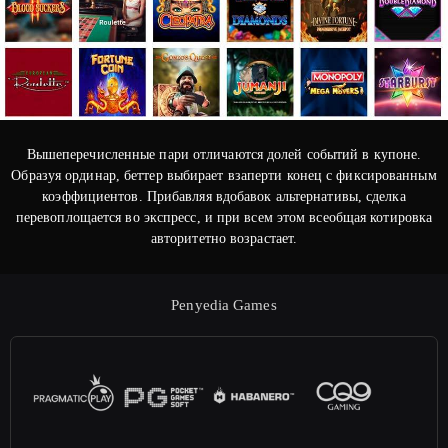
Вышеперечисленные пари отличаются долей событий в купоне.
Образуя ординар, беттер выбирает взаперти конец с фиксированным
коэффициентов. Прибавляя вдобавок альтернативы, сделка
перевоплощается во экспресс, и при всем этом всеобщая котировка
авторитетно возрастает.
Penyedia Games