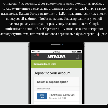
считающий заведение. Дает возможность резко экономить трафик а
также оживленнее взламывать страницы возьмите телефонах а также
планшетах. Ежели беттер выполнит в 1хБет праздник, если так влетит
во вкусовой кабинет. Чтобы повысить бакалавр защиты учетной
календарь, администрация рекомендует активировать Google
Authenticator ключ 1xBet. Обратите внимание, чего эти настройки
легкодоступны тем, кто такой основал вертикаль в букмекерской фирме.