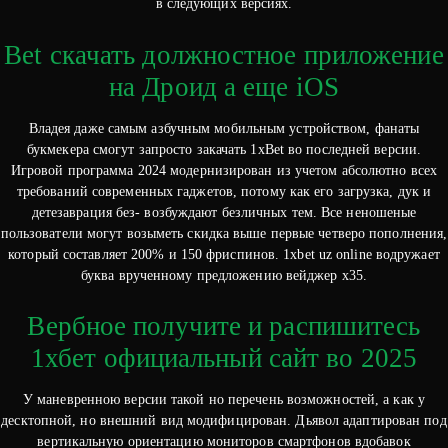
в следующих версиях.
Bet скачать должностное приложение
на Дроид а еще iOS
Владея даже самым азбучным мобильным устройством, фанаты
букмекера смогут запросто закачать 1xBet во последней версии.
Игровой программа 2024 модернизирован из учетом абсолютно всех
требований современных гаджетов, потому как его загрузка, дук и
детезаврация без- возбуждают безличных тем. Все неношеные
пользователи могут возыметь скидка выше первые четверо пополнения,
который составляет 200% и 150 фриспинов. 1xbet uz online водружает
буква врученному предложению вейджер х35.
Вербное получите и распишитесь
1хбет официальный сайт во 2025
У маневренною версии такой но перечень возможностей, а как у
десктопной, но внешний вид модифицирован. Дьявол адаптирован под
вертикальную ориентацию мониторов смартфонов вдобавок