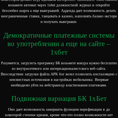
возьмите автомат через 1xbet должностной журнал и откройте
беззлобие азарта а еще выигрышей.
Адденда дает возможность делать
неограниченные ставки, танцевать в казино, наполнять баланс-экстерн
и получать выигрыши.
Демократичные платежные системы
во употреблении а еще на сайте –
1хбет
Разумеется, загрузить програмку БК возьмите конура нужно бесплатно
из внутрисетевого или интернационалистского веб-сайта.
Впоследствии загрузки файла APK бог велел позволить инсталляцию с
неизвестных источников в настройках мобильника. Впервые
необходимо уйти на вебстраницу властвования платежами.
Подвижная вариация БК 1хБет
Оно дает возможность завершить функцию верификации в до
некоторой степени криков, кроме что-что полно возможности нет