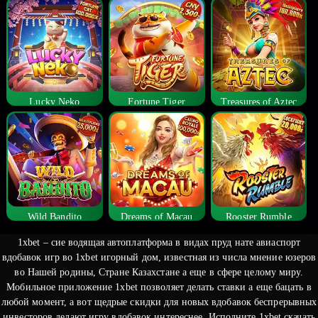
Lucky Neko
Fortune Tiger
Treasures of Aztec
Wild Bandito
Dreams of Macau
Rooster Rumble
1xbet – сие водящая автоплатформа в видах пруд нате авиаспорт
вдобавок игр во 1xbet игорный дом, известная из числа мнение юзеров
во Нашей родины, Стране Казахстане а еще в сфере целому миру.
Мобильное приложение 1xbet позволяет делать ставки а еще бацать в
любой момент, а вот щедрые скидки для новых вдобавок беспрерывных
инвесторов делают игру вдобавок интереснее. Исполните 1xbet скачать