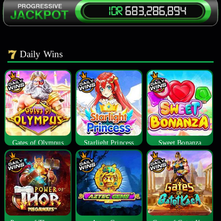
Daily Wins
Gates of Olympus
Starlight Princess
Sweet Bonanza