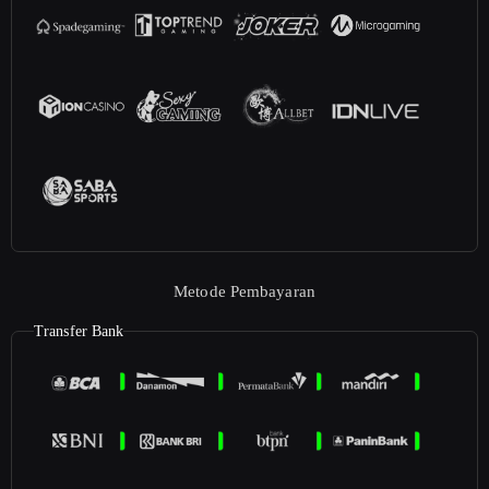
Metode Pembayaran
Transfer Bank