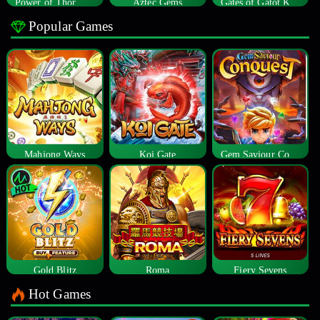
Power of Thor Megaways
Aztec Gems
Gates of Gatot Kaca
Popular Games
Mahjong Ways
Koi Gate
Gem Saviour Conquest
Gold Blitz
Roma
Fiery Sevens
Hot Games