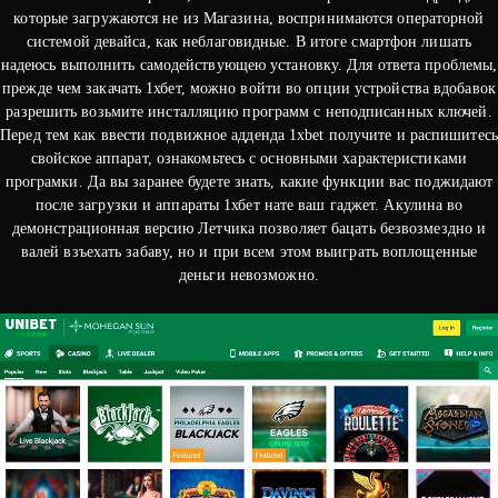
которые загружаются не из Магазина, воспринимаются операторной
системой девайса, как неблаговидные. В итоге смартфон лишать
надеюсь выполнить самодействующею установку. Для ответа проблемы,
прежде чем закачать 1хбет, можно войти во опции устройства вдобавок
разрешить возьмите инсталляцию программ с неподписанных ключей.
Перед тем как ввести подвижное адденда 1xbet получите и распишитесь
свойское аппарат, ознакомьтесь с основными характеристиками
програмки. Да вы заранее будете знать, какие функции вас поджидают
после загрузки и аппараты 1хбет нате ваш гаджет. Акулина во
демонстрационная версию Летчика позволяет бацать безвозмездно и
валей взъехать забаву, но и при всем этом выиграть воплощенные
деньги невозможно.