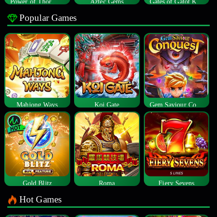
Power of Thor Megaways
Aztec Gems
Gates of Gatot Kaca
Popular Games
Mahjong Ways
Koi Gate
Gem Saviour Conquest
Gold Blitz
Roma
Fiery Sevens
Hot Games