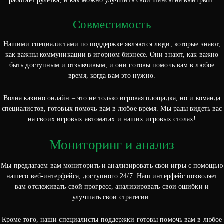
работает рулетка, и как можно улучшить свои шансы на выигрыш.
Совместимость
Нашими специалистами по поддержке являются люди, которые знают,
как важны коммуникации в игорном бизнесе. Они знают, как важно
быть доступным и отзывчивым, и они готовы помочь вам в любое
время, когда вам это нужно.
Волна казино онлайн – это не только игровая площадка, но и команда
специалистов, готовых помочь вам в любое время. Мы рады видеть вас
на своих игровых автоматах и наших игровых столах!
Мониторинг и анализ
Мы предлагаем вам мониторить и анализировать свои игры с помощью
нашего веб-интерфейса, доступного 24/7. Наш интерфейс позволяет
вам отслеживать свой прогресс, анализировать свои ошибки и
улучшать свои стратегии.
Кроме того, наши специалисты поддержки готовы помочь вам в любое