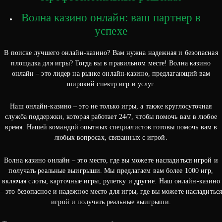
Волна казино онлайн: ваш партнер в
успехе
В поиске лучшего онлайн-казино? Вам нужна надежная и безопасная
площадка для игры? Тогда вы в правильном месте! Волна казино
онлайн – это лидер на рынке онлайн-казино, предлагающий вам
широкий спектр игр и услуг.
Наш онлайн-казино – это не только игры, а также круглосуточная
служба поддержки, которая работает 24/7, чтобы помочь вам в любое
время. Нашей командой опытных специалистов готовы помочь вам в
любых вопросах, связанных с игрой.
Волна казино онлайн – это место, где вы можете насладиться игрой и
получать реальные выигрыши. Мы предлагаем вам более 1000 игр,
включая слоты, карточные игры, рулетку и другие. Наш онлайн-казино
– это безопасное и надежное место для игры, где вы можете насладиться
игрой и получать реальные выигрыши.