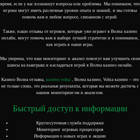
время, если у вас возникнут вопросы или проблемы. Мы понимаем, что
игроки могут иметь различные уровни опыта и знаний, и мы готовы
помочь вам в любом вопросе, связанном с игрой.
Также, наши отзывы от игроков, которые уже играют в Волна казино
онлайн, могут помочь вам в выборе лучшей стратегии и в понимании,
как играть в наши игры.
Мы уверены, что наш мониторинг и анализ помогут вам улучшить свои
шансы на выигрыш и насладиться игрой в Волна казино онлайн.
Казино Волна отзывы,
казино volna
, Волна казино, Volna казино – это
не только слова, это реальные результаты, которые вы можете достичь с
нашим мониторингом и анализом.
Быстрый доступ к информации
Круглосуточная служба поддержки
Мониторинг игровых процессоров
Информация о новых играх и акциях