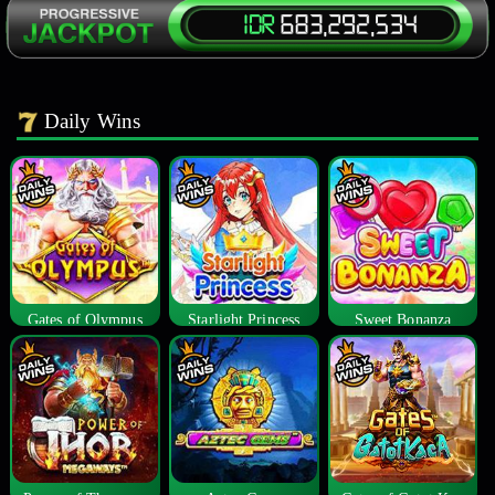
Daily Wins
Gates of Olympus
Starlight Princess
Sweet Bonanza