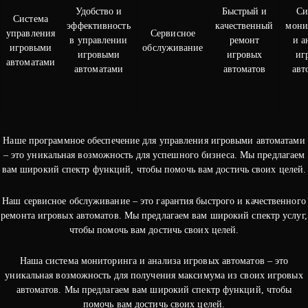
Удобство и
Быстрый и
Си
Система
эффективность
качественный
мони
управления
Сервисное
в управлении
ремонт
и а
игровыми
обслуживание
игровыми
игровых
иг
автоматами
автоматами
автоматов
авт
Наше программное обеспечение для управления игровыми автоматами
– это уникальная возможность для успешного бизнеса. Мы предлагаем
вам широкий спектр функций, чтобы помочь вам достичь своих целей.
Наш сервисное обслуживание – это гарантия быстрого и качественного
ремонта игровых автоматов. Мы предлагаем вам широкий спектр услуг,
чтобы помочь вам достичь своих целей.
Наша система мониторинга и анализа игровых автоматов – это
уникальная возможность для получения максимума из своих игровых
автоматов. Мы предлагаем вам широкий спектр функций, чтобы
помочь вам достичь своих целей.