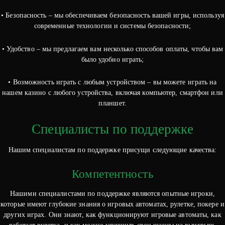
• Безопасность – мы обеспечиваем безопасность вашей игры, используя
современные технологии и системы безопасности;
• Удобство – мы предлагаем вам несколько способов оплаты, чтобы вам
было удобно играть;
• Возможность играть с любым устройством – вы можете играть на
нашем казино с любого устройства, включая компьютер, смартфон или
планшет.
Специалисты по поддержке
Нашим специалистам по поддержке присущи следующие качества:
Компетентность
Нашими специалистами по поддержке являются опытные игроки,
которые имеют глубокие знания о игровых автоматах, рулетке, покере и
других играх. Они знают, как функционируют игровые автоматы, как