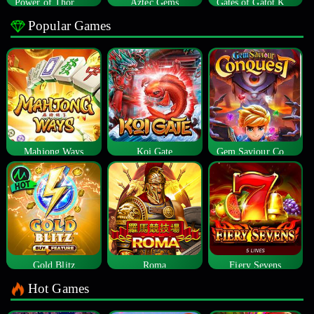
Power of Thor Megaways
Aztec Gems
Gates of Gatot Kaca
Popular Games
Mahjong Ways
Koi Gate
Gem Saviour Conquest
Gold Blitz
Roma
Fiery Sevens
Hot Games