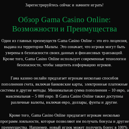
Зарегистрируйтесь сейчас и начните играть!
Обзор Gama Casino Online:
Возможности и Преимущества
Один из главных преимуществ Gama Casino Online – это его лицензия,
выдана на территории Мальты. Это означает, что игроки могут быть
уверены в безопасности своих данных и финансовых транзакций.
Кроме того, Gama Casino Online использует современные технологии
безопасности, чтобы защитить информацию игроков.
Гама казино онлайн предлагает игрокам несколько способов
пополнения счета, включая банковские карты, электронные платежные
системы и другие методы. Минимальная сумма пополнения – 10 евро, а
максимальная – 5 000 евро. В Gama Casino Online также доступны
различные валюты, включая евро, доллары, фунты и другие.
Кроме того, Gama Casino Online предлагает игрокам несколько
программ лояльности, которые позволяют им получать бонусы и другие
преимущества. Например, новый игрок может получить бонус в 100%