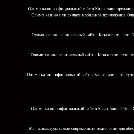
Олимп казино официальный сайт в Казахстане предлагает
Олимп казино или скачать мобильное приложение Олим
Олимп казино официальный сайт в Казахстане – это: б
Олимп казино официальный сайт в Казахстане – это не
Олимп казино официальный сайт в Казахстане – это луч
Олимп казино официальный сайт в Казахстане: Olimp Ca
Мы используем самые современные технологии для обес