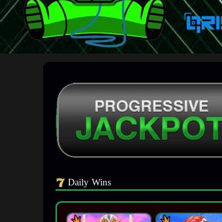
Daily Wins