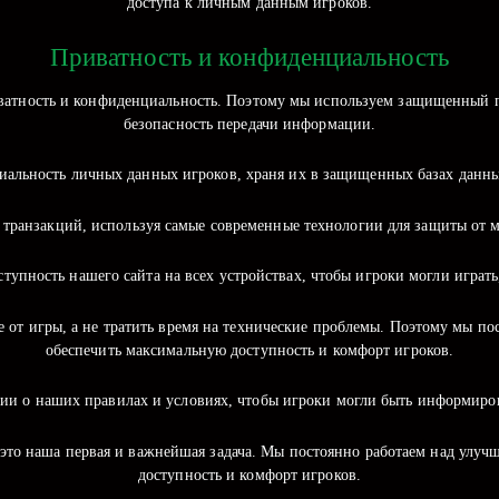
доступа к личным данным игроков.
Приватность и конфиденциальность
ватность и конфиденциальность. Поэтому мы используем защищенный п
безопасность передачи информации.
альность личных данных игроков, храня их в защищенных базах данных
ь транзакций, используя самые современные технологии для защиты от
тупность нашего сайта на всех устройствах, чтобы игроки могли играть,
е от игры, а не тратить время на технические проблемы. Поэтому мы по
обеспечить максимальную доступность и комфорт игроков.
и о наших правилах и условиях, чтобы игроки могли быть информиров
 это наша первая и важнейшая задача. Мы постоянно работаем над улуч
доступность и комфорт игроков.