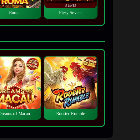
Roma
Fiery Sevens
Dreams of Macau
Rooster Rumble