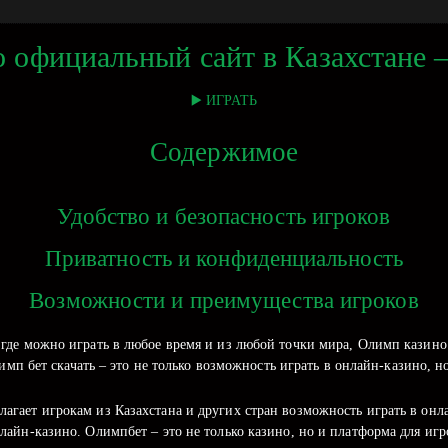
 официальный сайт в Казахстане –
▶️ ИГРАТЬ
Содержимое
Удобство и безопасность игроков
Приватность и конфиденциальность
Возможности и преимущества игроков
где можно играть в любое время и из любой точки мира, Олимп казино
мп бет скачать – это не только возможность играть в онлайн-казино, 
агает игрокам из Казахстана и других стран возможность играть в онл
нлайн-казино. Олимпбет – это не только казино, но и платформа для иг