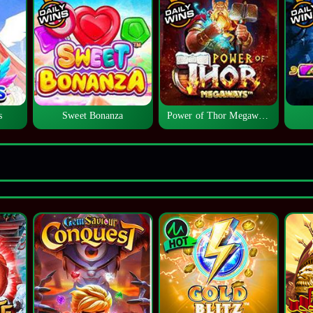
s
Sweet Bonanza
Power of Thor Megaways