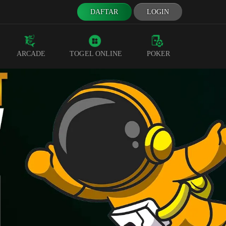
DAFTAR
LOGIN
ARCADE
TOGEL ONLINE
POKER