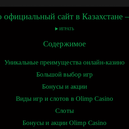
 официальный сайт в Казахстане –
▶️ ИГРАТЬ
Содержимое
Уникальные преимущества онлайн-казино
Большой выбор игр
Бонусы и акции
Виды игр и слотов в Olimp Casino
Слоты
Бонусы и акции Olimp Casino