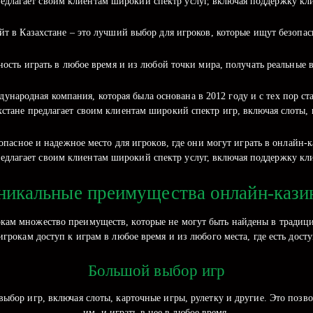
едлагает своим клиентам широкий спектр услуг, включая поддержку кли
 в Казахстане – это лучший выбор для игроков, которые ищут безопас
ность играть в любое время и из любой точки мира, получать реальные
ународная компания, которая была основана в 2012 году и с тех пор с
тане предлагает своим клиентам широкий спектр игр, включая слоты, к
опасное и надежное место для игроков, где они могут играть в онлай
едлагает своим клиентам широкий спектр услуг, включая поддержку кли
никальные преимущества онлайн-кази
окам множество преимуществ, которые не могут быть найдены в традиц
игрокам доступ к играм в любое время и из любого места, где есть досту
Большой выбор игр
бор игр, включая слоты, карточные игры, рулетку и другие. Это позвол
им, и играть в нее в любое время.