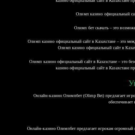
казино официальный сайт в Казахстане пр
Олимп казино официальный сайт
Олимп бет скачать – это возмож
Олимп казино официальный сайт в Казахстане – это межд
Олимп казино официальный сайт в Казахс
Олимп казино официальный сайт в Казахстане – это без
казино официальный сайт в Казахстане пр
У
Онлайн-казино Олимпбет (Olimp Bet) предлагает игр
обеспечивает 
Онлайн-казино Олимпбет предлагает игрокам огромный вы