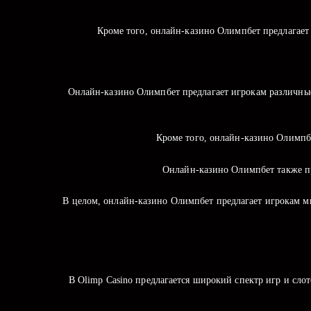
Кроме того, онлайн-казино Олимпбет предлагает
Онлайн-казино Олимпбет предлагает игрокам различны
Кроме того, онлайн-казино Олимпбе
Онлайн-казино Олимпбет также пр
В целом, онлайн-казино Олимпбет предлагает игрокам м
В Olimp Casino предлагается широкий спектр игр и сло