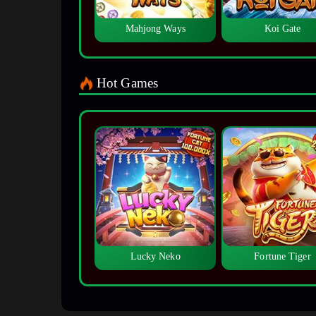
Mahjong Ways
Koi Gate
Hot Games
Lucky Neko
Fortune Tiger