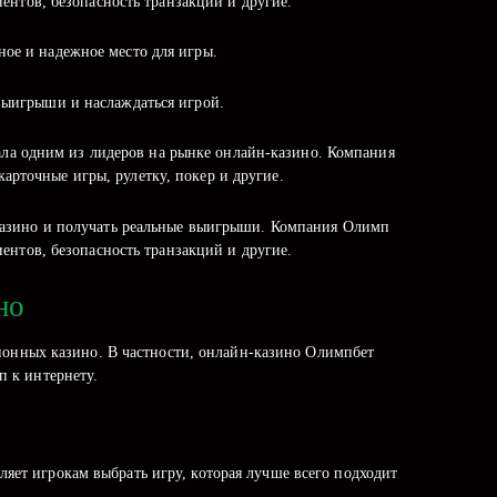
ентов, безопасность транзакций и другие.
ное и надежное место для игры.
 выигрыши и наслаждаться игрой.
тала одним из лидеров на рынке онлайн-казино. Компания
арточные игры, рулетку, покер и другие.
н-казино и получать реальные выигрыши. Компания Олимп
ентов, безопасность транзакций и другие.
но
ионных казино. В частности, онлайн-казино Олимпбет
п к интернету.
яет игрокам выбрать игру, которая лучше всего подходит