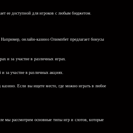
ает ее доступной для игроков с любым бюджетом.
 Например, онлайн-казино Олимпбет предлагает бонусы
ах и за участие в различных играх.
и за участие в различных акциях.
казино. Если вы ищете место, где можно играть в любое
еле мы рассмотрим основные типы игр и слотов, которые