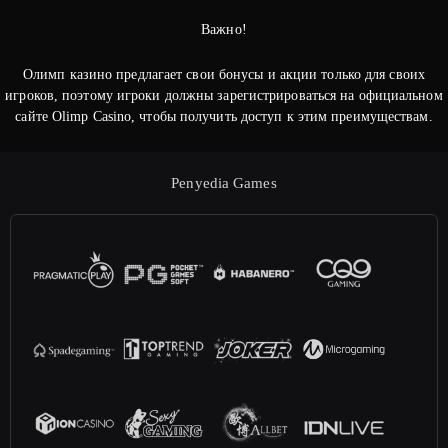
Важно!
Олимп казино предлагает свои бонусы и акции только для своих
игроков, поэтому игроки должны зарегистрироваться на официальном
сайте Olimp Casino, чтобы получить доступ к этим преимуществам.
Penyedia Games