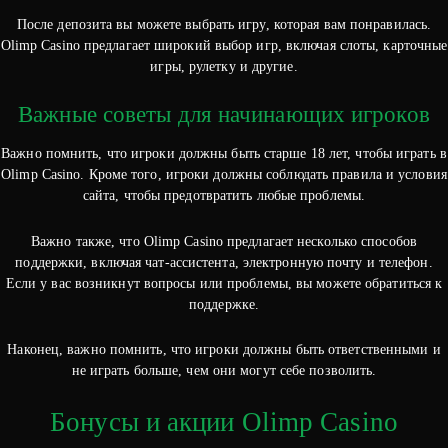
После депозита вы можете выбрать игру, которая вам понравилась.
Olimp Casino предлагает широкий выбор игр, включая слоты, карточные
игры, рулетку и другие.
Важные советы для начинающих игроков
Важно помнить, что игроки должны быть старше 18 лет, чтобы играть в
Olimp Casino. Кроме того, игроки должны соблюдать правила и условия
сайта, чтобы предотвратить любые проблемы.
Важно также, что Olimp Casino предлагает несколько способов
поддержки, включая чат-ассистента, электронную почту и телефон.
Если у вас возникнут вопросы или проблемы, вы можете обратиться к
поддержке.
Наконец, важно помнить, что игроки должны быть ответственными и
не играть больше, чем они могут себе позволить.
Бонусы и акции Olimp Casino