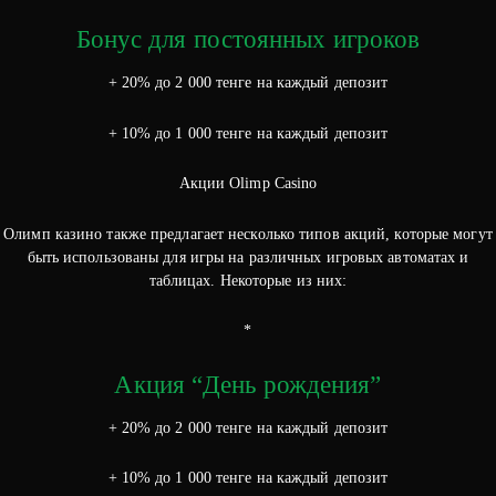
Бонус для постоянных игроков
+ 20% до 2 000 тенге на каждый депозит
+ 10% до 1 000 тенге на каждый депозит
Акции Olimp Casino
Олимп казино также предлагает несколько типов акций, которые могут
быть использованы для игры на различных игровых автоматах и
таблицах. Некоторые из них:
*
Акция “День рождения”
+ 20% до 2 000 тенге на каждый депозит
+ 10% до 1 000 тенге на каждый депозит