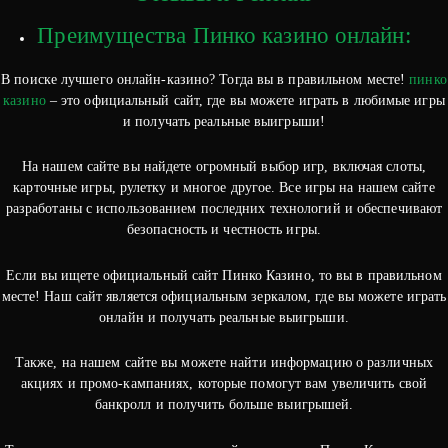
Преимущества Пинко казино онлайн:
В поиске лучшего онлайн-казино? Тогда вы в правильном месте!
пинко
казино
– это официальный сайт, где вы можете играть в любимые игры
и получать реальные выигрыши!
На нашем сайте вы найдете огромный выбор игр, включая слоты,
карточные игры, рулетку и многое другое. Все игры на нашем сайте
разработаны с использованием последних технологий и обеспечивают
безопасность и честность игры.
Если вы ищете официальный сайт Пинко Казино, то вы в правильном
месте! Наш сайт является официальным зеркалом, где вы можете играть
онлайн и получать реальные выигрыши.
Также, на нашем сайте вы можете найти информацию о различных
акциях и промо-кампаниях, которые помогут вам увеличить свой
банкролл и получить больше выигрышей.