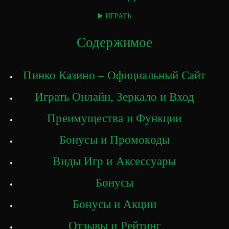
▶️ ИГРАТЬ
Содержимое
Пинко Казино – Официальный Сайт
Играть Онлайн, Зеркало и Вход
Преимущества и Функции
Бонусы и Промокоды
Виды Игр и Аксессуары
Бонусы
Бонусы и Акции
Отзывы и Рейтинг