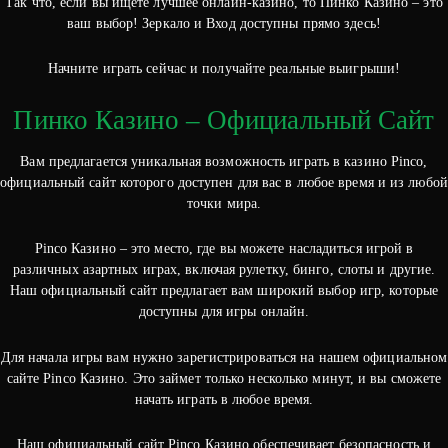
Так что, если вы ищете лучшее онлайн-казино, то Пинко Казино – это
ваш выбор! Зеркало и Вход доступны прямо здесь!
Начните играть сейчас и получайте реальные выигрыши!
Пинко Казино – Официальный Сайт
Вам предлагается уникальная возможность играть в казино Pinco,
официальный сайт которого доступен для вас в любое время и из любой
точки мира.
Pinco Казино – это место, где вы можете насладиться игрой в
различных азартных играх, включая рулетку, бинго, слоты и другие.
Наш официальный сайт предлагает вам широкий выбор игр, которые
доступны для игры онлайн.
Для начала игры вам нужно зарегистрироваться на нашем официальном
сайте Pinco Казино. Это займет только несколько минут, и вы сможете
начать играть в любое время.
Наш официальный сайт Pinco Казино обеспечивает безопасность и