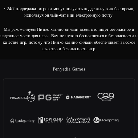
• 24/7 поддержка: игроки могут получать поддержку в любое время,
используя онлайн-чат или электронную почту.
Мы рекомендуем Пинко казино онлайн всем, кто ищет безопасное и
надежное место для игры. Вам не нужно беспокоиться о безопасности и
качестве игр, потому что Пинко казино онлайн обеспечивает высокое
качество и безопасность игр.
Penyedia Games