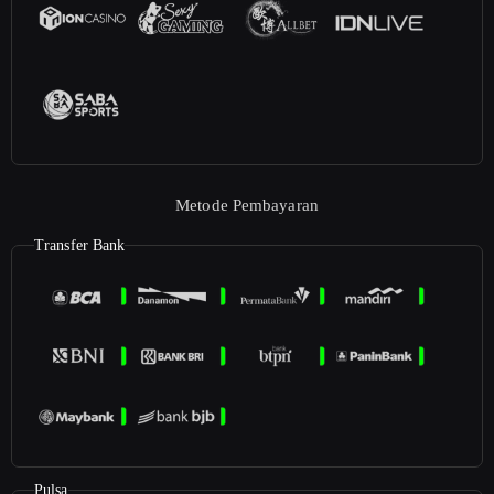
Metode Pembayaran
Transfer Bank
Pulsa