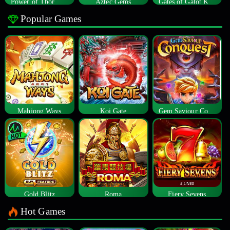
Power of Thor Megaways
Aztec Gems
Gates of Gatot Kaca
Popular Games
Mahjong Ways
Koi Gate
Gem Saviour Conquest
Gold Blitz
Roma
Fiery Sevens
Hot Games