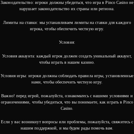
Законодательство: игроки должны убедиться, что игра в Pinco Casino не
нарушает законодательство их страны или региона.
Лимиты на ставки: мы устанавливаем лимиты на ставки для каждого
игрока, чтобы обеспечить честную игру.
Условия:
Условия аккаунта: каждый игрок должен создать уникальный аккаунт,
чтобы играть в нашем казино.
Условия игры: игроки должны соблюдать правила игры, установленные
нами, чтобы обеспечить честную игру.
Важно! перед игрой, пожалуйста, ознакомьтесь с нашими условиями и
ограничениями, чтобы убедиться, что вы понимаете, как играть в Pinco
Casino.
Если у вас возникнут вопросы или проблемы, пожалуйста, свяжитесь с
нашим поддержкой, и мы будем рады помочь вам.