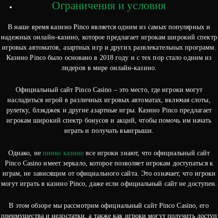
Ограничения и условия
В наше время казино Pinco является одним из самых популярных и
надежных онлайн-казино, которое предлагает игрокам широкий спектр
игровых автоматов, азартных игр и других развлекательных программ.
Казино Pinco было основано в 2018 году и с тех пор стало одним из
лидеров в мире онлайн-казино.
Официальный сайт Pinco Casino – это место, где игроки могут
насладиться игрой в различных игровых автоматах, включая слоты,
рулетку, блэкджек и другие азартные игры. Казино Pinco предлагает
игрокам широкий спектр бонусов и акций, чтобы помочь им начать
играть и получать выигрыши.
Однако, не
пинко казино
все игроки знают, что официальный сайт
Pinco Casino имеет зеркало, которое позволяет игрокам доступаться к
играм, не зависящим от официального сайта. Это означает, что игроки
могут играть в казино Pinco, даже если официальный сайт не доступен.
В этом обзоре мы рассмотрим официальный сайт Pinco Casino, его
преимущества и недостатки, а также как игроки могут получить доступ