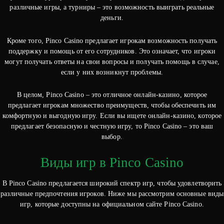
различные игры, а турниры – это возможность выиграть реальные
деньги.
Кроме того, Pinco Casino предлагает игрокам возможность получать
поддержку и помощь от его сотрудников. Это означает, что игроки
могут получать ответы на свои вопросы и получать помощь в случае,
если у них возникнут проблемы.
В целом, Pinco Casino – это отличное онлайн-казино, которое
предлагает игрокам множество преимуществ, чтобы обеспечить им
комфортную и выгодную игру. Если вы ищете онлайн-казино, которое
предлагает безопасную и честную игру, то Pinco Casino – это ваш
выбор.
Виды игр в Pinco Casino
В Pinco Casino предлагается широкий спектр игр, чтобы удовлетворить
различные предпочтения игроков. Ниже мы рассмотрим основные виды
игр, которые доступны на официальном сайте Pinco Casino.