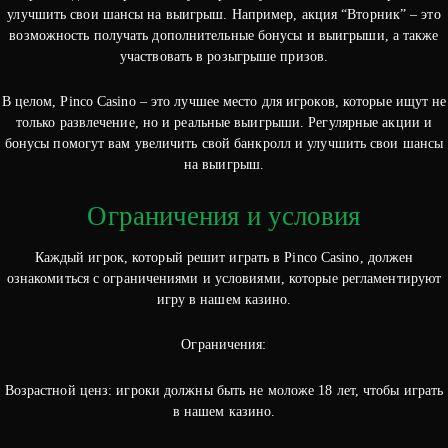
улучшить свои шансы на выигрыш. Например, акция “Вторник” – это
возможность получать дополнительные бонусы и выигрыши, а также
участвовать в розыгрыше призов.
В целом, Pinco Casino – это лучшее место для игроков, которые ищут не
только развлечение, но и реальные выигрыши. Регулярные акции и
бонусы помогут вам увеличить свой банкролл и улучшить свои шансы
на выигрыш.
Ограничения и условия
Каждый игрок, который решит играть в Pinco Casino, должен
ознакомиться с ограничениями и условиями, которые регламентируют
игру в нашем казино.
Ограничения:
Возрастной ценз: игроки должны быть не моложе 18 лет, чтобы играть
в нашем казино.