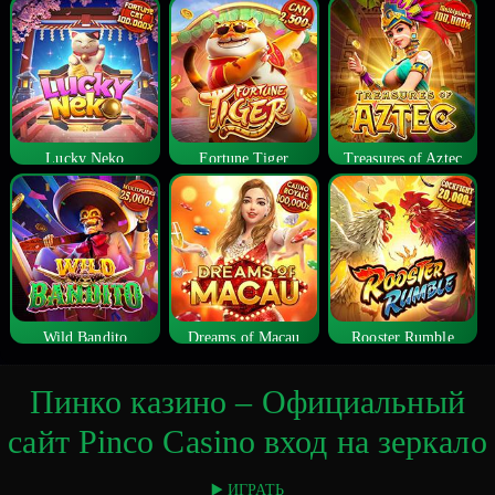
Lucky Neko
Fortune Tiger
Treasures of Aztec
Wild Bandito
Dreams of Macau
Rooster Rumble
Пинко казино – Официальный
сайт Pinco Casino вход на зеркало
▶️ ИГРАТЬ