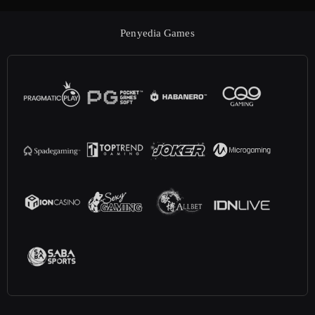
Penyedia Games