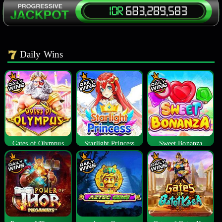
Daily Wins
Gates of Olympus
Starlight Princess
Sweet Bonanza