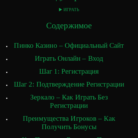
▶️ ИГРАТЬ
Содержимое
Пинко Казино – Официальный Сайт
Играть Онлайн – Вход
Шаг 1: Регистрация
Шаг 2: Подтверждение Регистрации
Зеркало – Как Играть Без
Регистрации
Преимущества Игроков – Как
Получить Бонусы