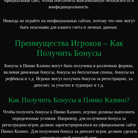
официальный сайт, чтобы обеспечить максимальную безопасность и
конфиденциальность.
Никогда не играйте на неофициальных сайтах, потому что они могут
быть опасными для вашего счета и личных данных.
Преимущества Игроков – Как
Получить Бонусы
Бонусы в Пинко Казино могут быть получены в различных формах,
включая денежные бонусы, бонусы на бесплатные спины, бонусы на
рефбексы и т.д. Игроки могут получать бонусы за регистрацию, за
депозит, за участие в турнирах и т.д.
Как Получить Бонусы в Пинко Казино?
Чтобы получить бонусы в Пинко Казино, игроки должны выполнить
определенные условия. Например, для получения бонуса за
регистрацию игрок должен зарегистрироваться на официальном сайте
Пинко Казино. Для получения бонуса за депозит игрок должен сделать
депозит на свой игровой счет.