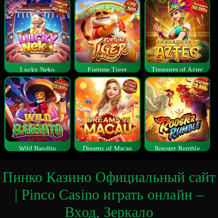
Lucky Neko
Fortune Tiger
Treasures of Aztec
Wild Bandito
Dreams of Macau
Rooster Rumble
Пинко Казино Официальный сайт
| Pinco Casino играть онлайн –
Вход, Зеркало