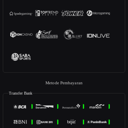
Metode Pembayaran
Transfer Bank