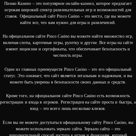
Пинко Казино – это популярное онлайн-казино, которое предлагает
игрокам широкий спектр развлекательных игр и возможностей для
ставок. Официальный сайт Pinco Casino – это место, где вы можете
найти все, что вам нужно для игры и развлечений.
На официальном сайте Pinco Casino вы можете найти множество игр,
включая слоты, карточные игры, рулетку и другие. Все игры на сайте
имеют лицензии и сертификаты, что обеспечивает безопасность и
честность игры.
Один из главных преимуществ Pinco Casino – это его официальный
статус. Это означает, что сайт является легальным и надежным, и вы
можете быть уверены в безопасности своих данных и средств.
Кроме того, на официальном сайте Pinco Casino есть возможность
регистрации и входа в игроков. Регистрация на сайте проста и быстра, а
вход – это всего лишь несколько кликов.
Если вы не можете доступаться официальному сайту Pinco Casino, вы
можете использовать зеркало сайта. Зеркало сайта – это
дополнительный способ доступа к играм и функциям, который