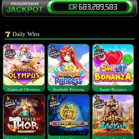
Daily Wins
Gates of Olympus
Starlight Princess
Sweet Bonanza