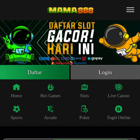
Beranda
Slot Online
Live Casino
Sportsbook
Arcade
Togel Online
Daftar
Login
Poker
Whatsapp
Home
Hot Games
Slots
Live Casino
Telegram
Sports
Arcade
Poker
Togel Online
Livechat