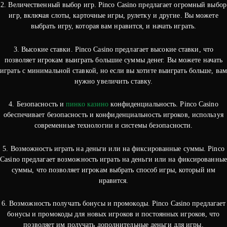
2. Величественный выбор игр. Pinco Casino предлагает огромный выбор
игр, включая слоты, карточные игры, рулетку и другие. Вы можете
выбрать игру, которая вам нравится, и начать играть.
3. Высокие ставки. Pinco Casino предлагает высокие ставки, что
позволяет игрокам выиграть большие суммы денег. Вы можете начать
играть с минимальной ставкой, но если вы хотите выиграть больше, вам
нужно увеличить ставку.
4. Безопасность и
пинко казино
конфиденциальность. Pinco Casino
обеспечивает безопасность и конфиденциальность игроков, используя
современные технологии и системы безопасности.
5. Возможность играть на деньги или на фиксированные суммы. Pinco
Casino предлагает возможность играть на деньги или на фиксированные
суммы, что позволяет игрокам выбрать способ игры, который им
нравится.
6. Возможность получать бонусы и промокоды. Pinco Casino предлагает
бонусы и промокоды для новых игроков и постоянных игроков, что
позволяет им получать дополнительные деньги для игры.