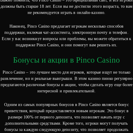
Важно помнить, что Pinco Casino – это официальный сайт, и все игроки
должны быть старше 18 лет. Если вы не достигли этого возраста, то вам
не рекомендуется играть в онлайн-казино.
Наконец, Pinco Casino предлагает игрокам несколько способов
поддержки, включая чат-ассистента, электронную почту и телефон.
Если у вас возникнут вопросы или проблемы, вы можете обратиться к
поддержке Pinco Casino, и они помогут вам решить их.
Бонусы и акции в Pinco Casino
Pinco Casino – это лучшее место для игроков, которые ищут не только
развлечение, но и реальные выигрыши. В этом казино пинко регулярно
предлагаются различные бонусы и акции, чтобы сделать игру еще более
интересной и привлекательной.
Одним из самых популярных бонусов в Pinco Casino является бонус
приветствия, который предоставляется новым игрокам. Это бонус в
размере 100% от первого депозита, что позволяет начать игру с
дополнительными средствами. Кроме того, игроки могут получать
бонусы за каждую следующую депозиту, что позволяет продолжать