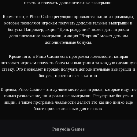
играть и получать дополнительные выигрыши.
Кроме того, в Pinco Casino регулярно проводятся акции и промокоды,
которые позволяют игрокам получать дополнительные выигрыши и
бонусы. Например, акция “День рождения” может дать игрокам
дополнительные выигрыши, а акция “Вторник” может дать им
дополнительные бонусы.
Кроме того, в Pinco Casino есть программа лояльности, которая
позволяет игрокам получать бонусы и выигрыши за каждую сделанную
ставку. Это позволяет игрокам получать дополнительные выигрыши и
бонусы, просто играя в казино.
В целом, Pinco Casino – это лучшее место для игроков, которые ищут не
только развлечение, но и реальные выигрыши. Регулярные бонусы и
акции, а также программа лояльности делают это казино пинко еще
более привлекательным для игроков.
Penyedia Games