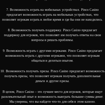
7. Возможность играть на мобильных устройствах. Pinco Casino
предлагает возможность играть на мобильных устройствах, что
позволяет игрокам играть в любое время и где бы они не находились.
8. Возможность получать поддержку. Pinco Casino предлагает
поддержку для игроков, что позволяет им получать ответы на свои
вопросы и решать проблемы.
9. Возможность играть с другими игроками. Pinco Casino предлагает
возможность играть с другими игроками, что позволяет игрокам
общаться и делиться опытом.
10. Возможность получать призы. Pinco Casino предлагает возможность
получать призы, что позволяет игрокам получать дополнительные
деньги и другие призы.
В целом, Pinco Casino – это лучшее место для игроков, которые ищут
развлекательный опыт и возможность выиграть большие суммы денег.
Мы уверены, что вы найдете что-то для себя в этом казино.