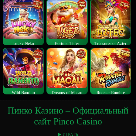
Lucky Neko
Fortune Tiger
Treasures of Aztec
Wild Bandito
Dreams of Macau
Rooster Rumble
Пинко Казино – Официальный
сайт Pinco Casino
▶️ ИГРАТЬ