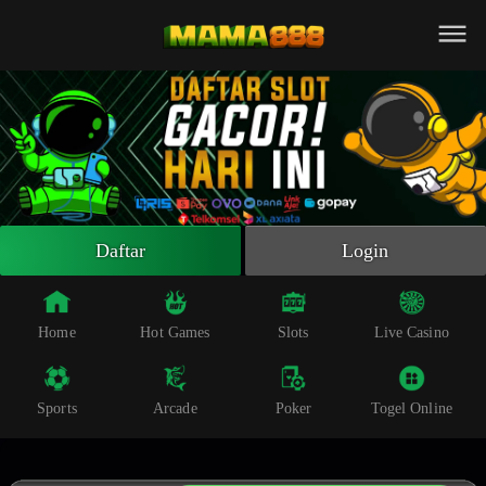
Beranda
Slot Online
Live Casino
Sportsbook
Arcade
Togel Online
Daftar
Login
Poker
Whatsapp
Home
Hot Games
Slots
Live Casino
Telegram
Sports
Arcade
Poker
Togel Online
Livechat