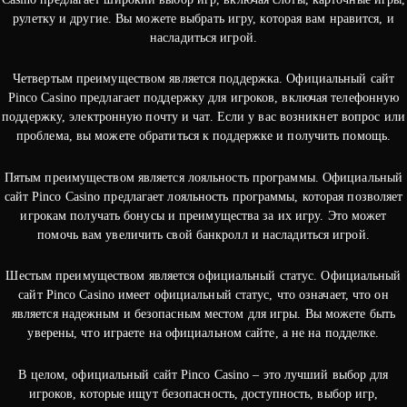
рулетку и другие. Вы можете выбрать игру, которая вам нравится, и
насладиться игрой.
Четвертым преимуществом является поддержка. Официальный сайт
Pinco Casino предлагает поддержку для игроков, включая телефонную
поддержку, электронную почту и чат. Если у вас возникнет вопрос или
проблема, вы можете обратиться к поддержке и получить помощь.
Пятым преимуществом является лояльность программы. Официальный
сайт Pinco Casino предлагает лояльность программы, которая позволяет
игрокам получать бонусы и преимущества за их игру. Это может
помочь вам увеличить свой банкролл и насладиться игрой.
Шестым преимуществом является официальный статус. Официальный
сайт Pinco Casino имеет официальный статус, что означает, что он
является надежным и безопасным местом для игры. Вы можете быть
уверены, что играете на официальном сайте, а не на подделке.
В целом, официальный сайт Pinco Casino – это лучший выбор для
игроков, которые ищут безопасность, доступность, выбор игр,