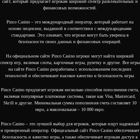
сайт, который предлагает игрокам широкий спектр развлекательных и
финансовых возможностей.
Pinco Casino – это международный оператор, который работает на
основе лицензии, выданной в соответствии с международными
стандартами. Это означает, что игроки могут быть уверены в
безопасности своих данных и финансовых операций.
На официальном сайте Pinco Casino игроки могут найти широкий
спектр игр, включая слоты, карточные игры, рулетку и другие. Все игры
на сайте Pinco Casino разработаны с использованием последних
технологий и обеспечивают высокое качество и безопасность игры.
Pinco Casino предлагает игрокам несколько способов пополнения счета,
включая популярные платежные системы, такие как Visa, Mastercard,
Skrill и другие. Минимальная сумма пополнения счета составляет 10
евро, а максимальная – 10 000 евро.
Pinco Casino – это лучший выбор для игроков, которые ищут надежный
и проверенный оператор. Официальный сайт Pinco Casino обеспечивает
безопасность и качество игры, а также обеспечивает игрокам доступ к