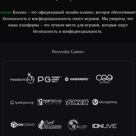
пинко
Казино – это официальный онлайн-казино, которое обеспечивает
безопасность и конфиденциальность своих игроков. Мы уверены, что
наша платформа – это лучшее место для игроков, которые ищут
безопасность и конфиденциальность.
Penyedia Games