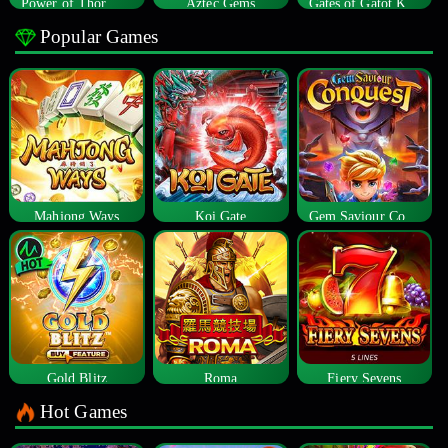
Power of Thor Megaways
Aztec Gems
Gates of Gatot Kaca
Popular Games
Mahjong Ways
Koi Gate
Gem Saviour Conquest
Gold Blitz
Roma
Fiery Sevens
Hot Games