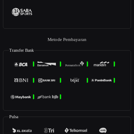
Metode Pembayaran
Transfer Bank
Pulsa