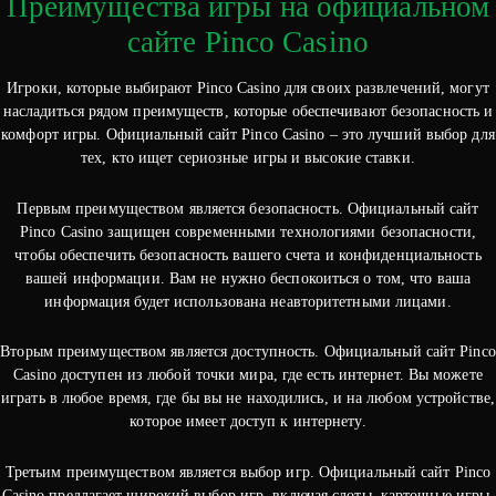
Преимущества игры на официальном
сайте Pinco Casino
Игроки, которые выбирают Pinco Casino для своих развлечений, могут
насладиться рядом преимуществ, которые обеспечивают безопасность и
комфорт игры. Официальный сайт Pinco Casino – это лучший выбор для
тех, кто ищет сериозные игры и высокие ставки.
Первым преимуществом является безопасность. Официальный сайт
Pinco Casino защищен современными технологиями безопасности,
чтобы обеспечить безопасность вашего счета и конфиденциальность
вашей информации. Вам не нужно беспокоиться о том, что ваша
информация будет использована неавторитетными лицами.
Вторым преимуществом является доступность. Официальный сайт Pinco
Casino доступен из любой точки мира, где есть интернет. Вы можете
играть в любое время, где бы вы не находились, и на любом устройстве,
которое имеет доступ к интернету.
Третьим преимуществом является выбор игр. Официальный сайт Pinco
Casino предлагает широкий выбор игр, включая слоты, карточные игры,