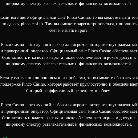
широкому спектру развлекательных и финансовых возможностей.
Если вы ищете официальный сайт Pinco Casino, то вы можете найти его
по адресу pinco.casino. Там вы сможете зарегистрироваться, пополнить
счет и начать играть.
Pinco Casino – это лучший выбор для игроков, которые ищут надежный
и проверенный оператор. Официальный сайт Pinco Casino обеспечивает
безопасность и качество игры, а также обеспечивает игрокам доступ к
широкому спектру развлекательных и финансовых возможностей.
Если у вас возникли вопросы или проблемы, то вы можете обратиться к
поддержке Pinco Casino, которая работает круглосуточно и обеспечивает
быстрый и эффективный решением проблем.
Pinco Casino – это лучший выбор для игроков, которые ищут надежный
и проверенный оператор. Официальный сайт Pinco Casino обеспечивает
безопасность и качество игры, а также обеспечивает игрокам доступ к
широкому спектру развлекательных и финансовых возможностей.