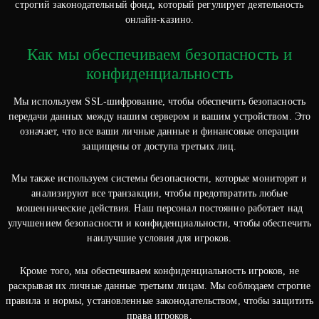
строгий законодательный фонд, который регулирует деятельность
онлайн-казино.
Как мы обеспечиваем безопасность и
конфиденциальность
Мы используем SSL-шифрование, чтобы обеспечить безопасность
передачи данных между нашим сервером и вашим устройством. Это
означает, что все ваши личные данные и финансовые операции
защищены от доступа третьих лиц.
Мы также используем системы безопасности, которые мониторят и
анализируют все транзакции, чтобы предотвратить любые
мошеннические действия. Наш персонал постоянно работает над
улучшением безопасности и конфиденциальности, чтобы обеспечить
наилучшие условия для игроков.
Кроме того, мы обеспечиваем конфиденциальность игроков, не
раскрывая их личные данные третьим лицам. Мы соблюдаем строгие
правила и нормы, установленные законодательством, чтобы защитить
права игроков.