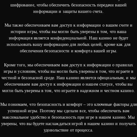
шифрование, чтобы обеспечить безопасность передачи вашей
информации и защиты вашего счета.
Мы также обеспечиваем вам доступ к информации о вашем счете и
истории игры, чтобы вы могли быть уверены в том, что ваша
информация является конфиденциальной. Наш казино не будет
использовать вашу информацию для любых целей, кроме как для
обеспечения безопасности и комфорта вашей игры.
Кроме того, мы обеспечиваем вам доступ к информации о правилах
игры и условиям, чтобы вы могли быть уверены в том, что играете в
честной и безопасной среде. Наш казино является официальным, и мы
обеспечиваем вам доступ к информации о нашем статусе, чтобы вы
могли быть уверены в том, что играете в надежном и честном казино.
Мы понимаем, что безопасность и комфорт – это ключевые факторы для
успешной игры. Поэтому мы сделали все, чтобы обеспечить вам
максимальное удобство и безопасность при игре в нашем казино. Мы
уверены, что вы будете наслаждаться игрой в нашем казино и получать
удовольствие от процесса.