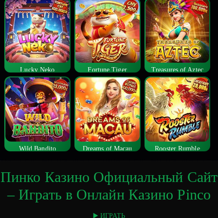
Lucky Neko
Fortune Tiger
Treasures of Aztec
Wild Bandito
Dreams of Macau
Rooster Rumble
Пинко Казино Официальный Сайт
– Играть в Онлайн Казино Pinco
▶️ ИГРАТЬ