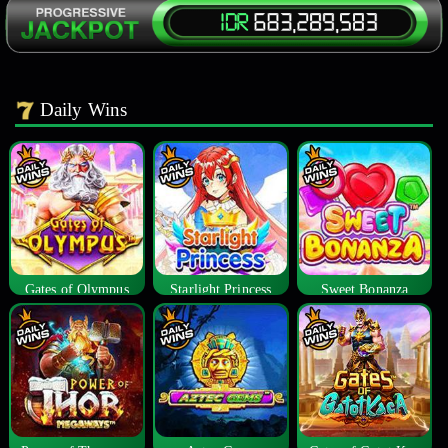
Daily Wins
Gates of Olympus
Starlight Princess
Sweet Bonanza