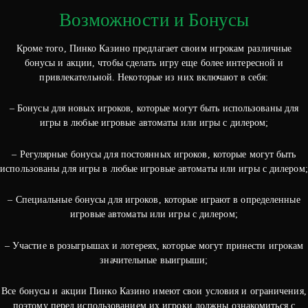
Возможности и Бонусы
Кроме того, Пинко Казино предлагает своим игрокам различные
бонусы и акции, чтобы сделать игру еще более интересной и
привлекательной. Некоторые из них включают в себя:
– Бонусы для новых игроков, которые могут быть использованы для
игры в любые игровые автоматы или игры с дилером;
– Регулярные бонусы для постоянных игроков, которые могут быть
использованы для игры в любые игровые автоматы или игры с дилером;
– Специальные бонусы для игроков, которые играют в определенные
игровые автоматы или игры с дилером;
– Участие в розыгрышах и лотереях, которые могут принести игрокам
значительные выигрыши;
Все бонусы и акции Пинко Казино имеют свои условия и ограничения,
поэтому перед использованием их игроки должны ознакомиться с