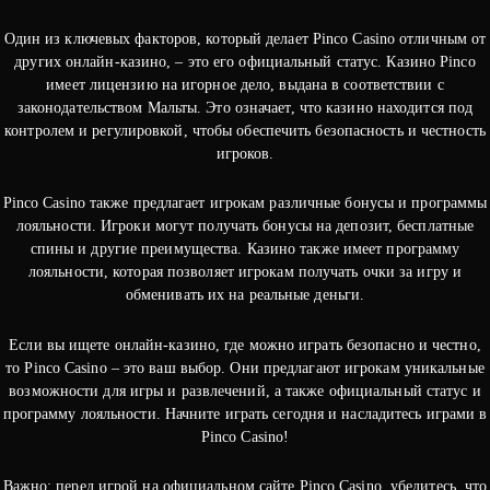
Один из ключевых факторов, который делает Pinco Casino отличным от
других онлайн-казино, – это его официальный статус. Казино Pinco
имеет лицензию на игорное дело, выдана в соответствии с
законодательством Мальты. Это означает, что казино находится под
контролем и регулировкой, чтобы обеспечить безопасность и честность
игроков.
Pinco Casino также предлагает игрокам различные бонусы и программы
лояльности. Игроки могут получать бонусы на депозит, бесплатные
спины и другие преимущества. Казино также имеет программу
лояльности, которая позволяет игрокам получать очки за игру и
обменивать их на реальные деньги.
Если вы ищете онлайн-казино, где можно играть безопасно и честно,
то Pinco Casino – это ваш выбор. Они предлагают игрокам уникальные
возможности для игры и развлечений, а также официальный статус и
программу лояльности. Начните играть сегодня и насладитесь играми в
Pinco Casino!
Важно: перед игрой на официальном сайте Pinco Casino, убедитесь, что