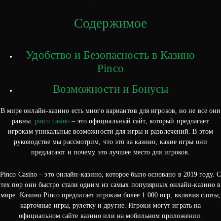
Содержимое
Удобство и Безопасность в Казино
Pinco
Возможности и Бонусы
В мире онлайн-казино есть много вариантов для игроков, но не все они
равны.
pinco casino
– это официальный сайт, который предлагает
игрокам уникальные возможности для игры и развлечений. В этом
руководстве мы рассмотрим, что это за казино, какие игры они
предлагают и почему это лучшее место для игроков.
Pinco Casino – это онлайн-казино, которое было основано в 2019 году. 
тех пор они быстро стали одним из самых популярных онлайн-казино в
мире. Казино Pinco предлагает игрокам более 1 000 игр, включая слоты,
карточные игры, рулетку и другие. Игроки могут играть на
официальном сайте казино или на мобильном приложении.